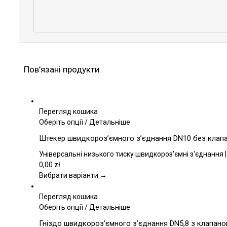
Пов’язані продукти
Перегляд кошика
Цей
Оберіть опції
/
Детальніше
товар
Штекер швидкороз’ємного з’єднання DN10 без клапана
має
кілька
Універсальні низького тиску швидкороз'ємні з'єднання |
варіантів.
0,00
zł
Параметри
Вибрати варіанти →
можна
вибрати
Перегляд кошика
на
Цей
Оберіть опції
/
Детальніше
сторінці
товар
Гніздо швидкороз’ємного з’єднання DN5,8 з клапаном