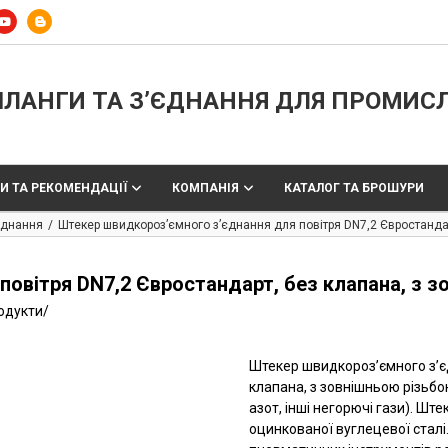
ЛАНГИ ТА З’ЄДНАННЯ ДЛЯ ПРОМИС
И ТА РЕКОМЕНДАЦІЇ
КОМПАНІЯ
КАТАЛОГ ТА БРОШУРИ
'єднання
Штекер швидкороз’ємного з’єднання для повітря DN7,2 Євростандарт
овітря DN7,2 Євростандарт, без клапана, з з
родукти
/
Штекер швидкороз’ємного з’є
клапана, з зовнішньою різьбо
азот, інші негорючі гази). Ште
оцинкованої вуглецевої сталі.