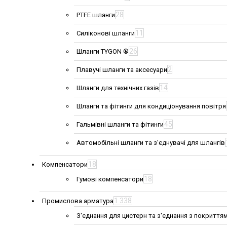
28
PTFE шланги
11
Силіконові шланги
26
Шланги TYGON ®
2
Плавучі шланги та аксесуари
14
Шланги для технічних газів
Шланги та фітинги для кондиціонування повітря
45
Гальмівні шланги та фітинги
Автомобільні шланги та з'єднувачі для шлангів
18
Компенсатори
18
Гумові компенсатори
1 338
Промислова арматура
З'єднання для цистерн та з'єднання з покриття