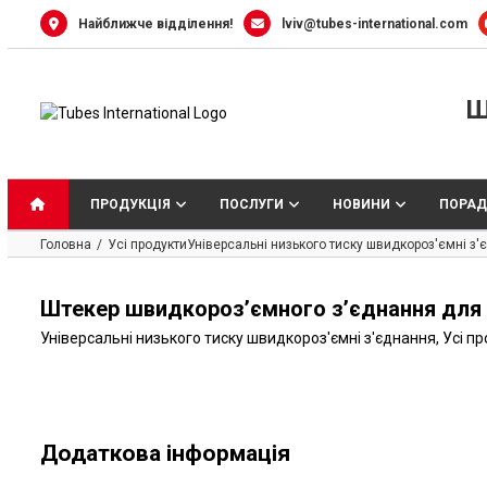
Skip
Найближче відділення!
lviv@tubes-international.com
to
content
Ш
ПРОДУКЦІЯ
ПОСЛУГИ
НОВИНИ
ПОРАД
Головна
Усі продукти
Універсальні низького тиску швидкороз'ємні з
Штекер швидкороз’ємного з’єднання для п
Універсальні низького тиску швидкороз'ємні з'єднання
,
Усі п
Додаткова інформація