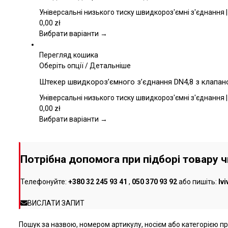
товару
має
кілька
Універсальні низького тиску швидкороз'ємні з'єднання |
варіантів.
0,00
zł
Параметри
Вибрати варіанти →
можна
вибрати
Перегляд кошика
на
Цей
Оберіть опції
/
Детальніше
сторінці
товар
Штекер швидкороз’ємного з’єднання DN4,8 з клапаном
товару
має
кілька
Універсальні низького тиску швидкороз'ємні з'єднання |
варіантів.
0,00
zł
Параметри
Вибрати варіанти →
можна
вибрати
на
Потрібна допомога при підборі товару 
сторінці
товару
Телефонуйте:
+380 32 245 93 41
,
050 370 93 92
або пишіть:
lv
ВИСЛАТИ ЗАПИТ
Пошук за назвою, номером артикулу, носієм або категорією про