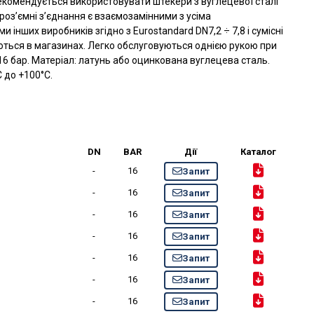
екомендується використовувати штекери з вуглецевої сталі
оз’ємні з’єднання є взаємозамінними з усіма
інших виробників згідно з Eurostandard DN7,2 ÷ 7,8 і сумісні
ються в магазинах. Легко обслуговуються однією рукою при
 16 бар. Матеріал: латунь або оцинкована вуглецева сталь.
 до +100°C.
DN
BAR
Дії
Каталог
-
16
Запит
-
16
Запит
-
16
Запит
-
16
Запит
-
16
Запит
-
16
Запит
-
16
Запит