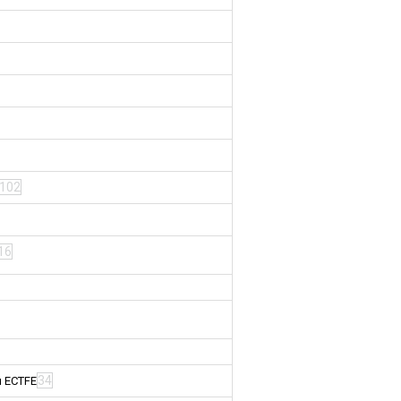
102
16
34
м ECTFE