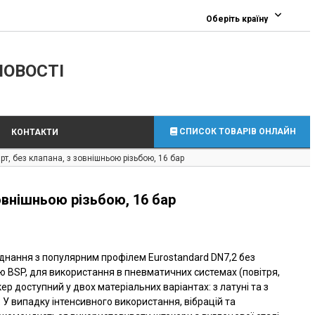
0
Оберіть країну
ЛОВОСТІ
СПИСОК ТОВАРІВ ОНЛАЙН
КОНТАКТИ
, без клапана, з зовнішньою різьбою, 16 бар
овнішньою різьбою, 16 бар
днання з популярним профілем Eurostandard DN7,2 без
ю BSP, для використання в пневматичних системах (повітря,
кер доступний у двох матеріальних варіантах: з латуні та з
 У випадку інтенсивного використання, вібрацій та