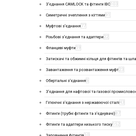
103
З'єднання CAMLOCK та фітинги IBC
91
Симетричні зчеплення з кігтями
77
Муфтові з'єднання
22
Різьбові з'єднання та адаптери
19
Фланцеві муфти
Затискачі та обжимні кільця для фітингів та шла
23
Завантаження та розвантаження муфт
6
Обертальні з'єднання
З'єднання для нафтової та газової промислово
43
Гігієнічні з'єднання з нержавіючої сталі
87
Фітинги (трубні фітинги та з'єднувачі)
152
Фітинги та адаптери низького тиску
10
Заповнення фітингів