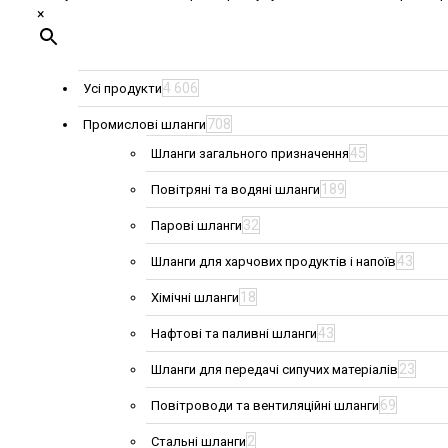
×
4 606
Усі продукти
708
Промислові шланги
45
Шланги загального призначення
189
Повітряні та водяні шланги
32
Парові шланги
43
Шланги для харчових продуктів і напоїв
18
Хімічні шланги
43
Нафтові та паливні шланги
23
Шланги для передачі сипучих матеріалів
69
Повітроводи та вентиляційні шланги
2
Стальні шланги