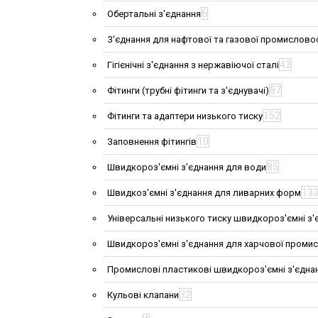
6
Обертальні з'єднання
З'єднання для нафтової та газової промислово
43
Гігієнічні з'єднання з нержавіючої сталі
87
Фітинги (трубні фітинги та з'єднувачі)
152
Фітинги та адаптери низького тиску
10
Заповнення фітингів
85
Швидкороз'ємні з'єднання для води
13
Швидкоз'ємні з'єднання для ливарних форм
Універсальні низького тиску швидкороз'ємні з'
Швидкороз'ємні з'єднання для харчової проми
Промислові пластикові швидкороз'ємні з'єдна
32
Кульові клапани