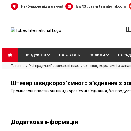
Skip
Найближче відділення!
lviv@tubes-international.com
to
content
Ш
ПРОДУКЦІЯ
ПОСЛУГИ
НОВИНИ
ПОРАД
Головна
Усі продукти
Промислові пластикові швидкороз'ємні з'єдна
Штекер швидкороз’ємного з’єднання з зовн
Промислові пластикові швидкороз'ємні з'єднання
,
Усі продук
Додаткова інформація