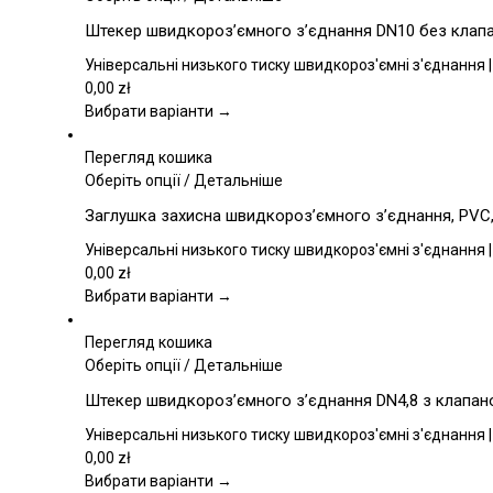
товар
Штекер швидкороз’ємного з’єднання DN10 без клапана
має
кілька
Універсальні низького тиску швидкороз'ємні з'єднання |
варіантів.
0,00
zł
Параметри
Вибрати варіанти →
можна
вибрати
Перегляд кошика
на
Цей
Оберіть опції
/
Детальніше
сторінці
товар
Заглушка захисна швидкороз’ємного з’єднання, PVC,
товару
має
кілька
Універсальні низького тиску швидкороз'ємні з'єднання |
варіантів.
0,00
zł
Параметри
Вибрати варіанти →
можна
вибрати
Перегляд кошика
на
Цей
Оберіть опції
/
Детальніше
сторінці
товар
Штекер швидкороз’ємного з’єднання DN4,8 з клапаном
товару
має
кілька
Універсальні низького тиску швидкороз'ємні з'єднання |
варіантів.
0,00
zł
Параметри
Вибрати варіанти →