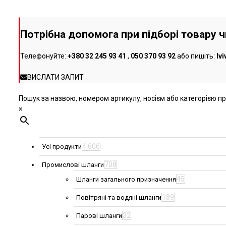
можна
вибрати
на
Потрібна допомога при підборі товару 
сторінці
товару
Телефонуйте:
+380 32 245 93 41
,
050 370 93 92
або пишіть:
lv
ВИСЛАТИ ЗАПИТ
Пошук за назвою, номером артикулу, носієм або категорією про
×
4 606
Усі продукти
708
Промислові шланги
45
Шланги загального призначення
189
Повітряні та водяні шланги
32
Парові шланги