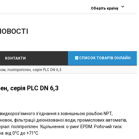
0
Оберіть країну
ЛОВОСТІ
СПИСОК ТОВАРІВ ОНЛАЙН
КОНТАКТИ
м, поліпропілен, серія PLC DN 6,3
н, серія PLC DN 6,3
видкороз’ємного з’єднання з зовнішньою різьбою NPT,
овок, фільтрації деіонізованої води, промислових автоматів,
ріал: поліпропілен. Ущільнення: о-ринг EPDM. Робочий тиск:
а: від 0°C до +71°C.