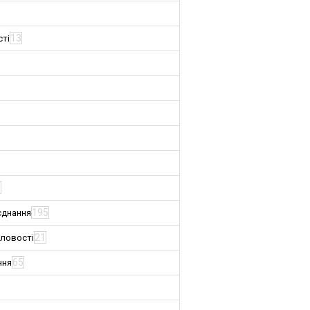
13
сті
3
195
єднання
21
словості
65
ння