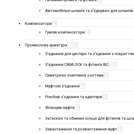
Автомобільні шланги та з'єднувачі для шлангів
18
Компенсатори
18
Гумові компенсатори
1 338
Промислова арматура
З'єднання для цистерн та з'єднання з покриття
103
З'єднання CAMLOCK та фітинги IBC
91
Симетричні зчеплення з кігтями
77
Муфтові з'єднання
22
Різьбові з'єднання та адаптери
19
Фланцеві муфти
Затискачі та обжимні кільця для фітингів та шла
23
Завантаження та розвантаження муфт