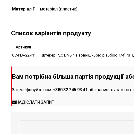
Матеріал
P – матеріал (пластик)
Список варіантів продукту
Артикул
CC-PLV-22-PP
Штекер PLC DN6,4 з зовнішньою різьбою 1/4" NPT,
Вам потрібна більша партія продукції а
Зателефонуйте нам:
+380 32 245 93 41
або напишіть нам на е
НАДІСЛАТИ ЗАПИТ