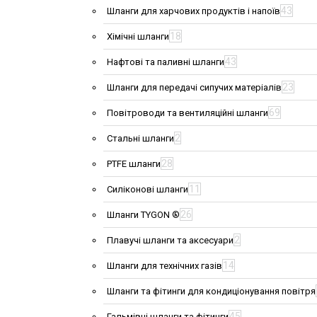
43
Шланги для харчових продуктів і напоїв
18
Хімічні шланги
43
Нафтові та паливні шланги
23
Шланги для передачі сипучих матеріалів
69
Повітроводи та вентиляційні шланги
2
Стальні шланги
28
PTFE шланги
11
Силіконові шланги
26
Шланги TYGON ®
2
Плавучі шланги та аксесуари
14
Шланги для технічних газів
Шланги та фітинги для кондиціонування повітря
45
Гальмівні шланги та фітинги