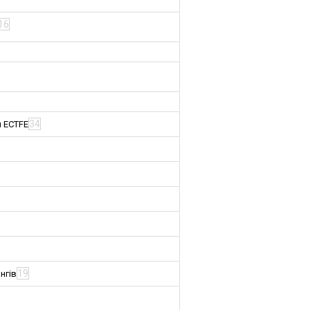
16
34
м ECTFE
19
нгів