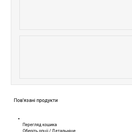
Пов’язані продукти
Перегляд кошика
Цей
Оберіть опції
/
Детальніше