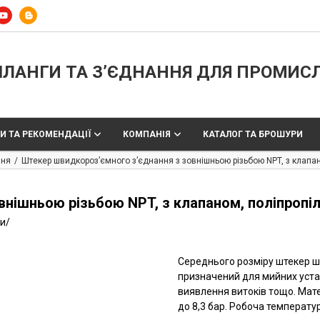
ЛАНГИ ТА З’ЄДНАННЯ ДЛЯ ПРОМИС
И ТА РЕКОМЕНДАЦІЇ
КОМПАНІЯ
КАТАЛОГ ТА БРОШУРИ
ння
Штекер швидкороз’ємного з’єднання з зовнішньою різьбою NPT, з клапано
ішньою різьбою NPT, з клапаном, поліпропіле
ти
/
Середнього розміру штекер ш
призначений для мийних устан
виявлення витоків тощо. Мате
до 8,3 бар. Робоча температур