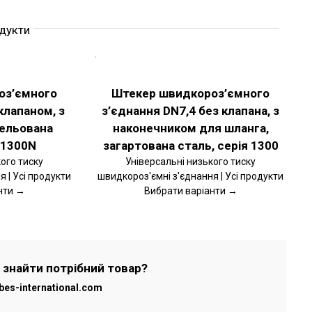
одукти
ОБЕРІТЬ
ОПЦІЇ
ЦЕЙ
ДЕТАЛЬНІШЕ
ТОВАР
оз’ємного
Штекер швидкороз’ємного
МАЄ
клапаном, з
з’єднання DN7,4 без клапана, з
КІЛЬКА
ВАРІАНТІВ.
кельована
наконечником для шланга,
ПАРАМЕТРИ
МОЖНА
 1300N
загартована сталь, серія 1300
ВИБРАТИ
ого тиску
Універсальні низького тиску
НА
 | Усі продукти
швидкороз'ємні з'єднання | Усі продукти
СТОРІНЦІ
ТОВАРУ
нти →
Вибрати варіанти →
 знайти потрібний товар?
bes-international.com