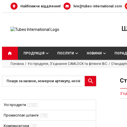
Skip
Найближче відділення!
lviv@tubes-international.com
to
content
Ш
ПРОДУКЦІЯ
ПОСЛУГИ
НОВИНИ
ПОРАД
Головна
Усі продукти
З'єднання CAMLOCK та фітинги IBC
Стандарт
Ст
З'є
Усі продукти
4 606
Промислові шланги
708
Компенсатори
18