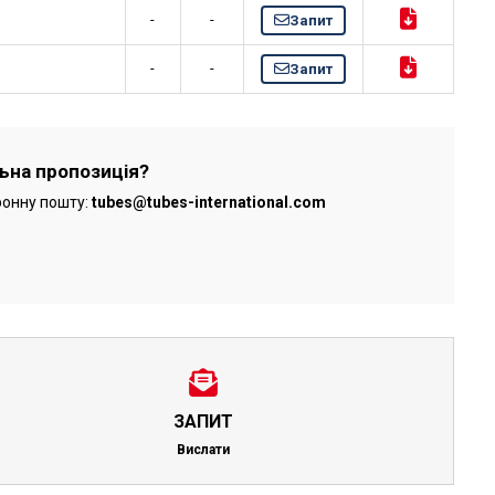
-
-
Запит
-
-
Запит
льна пропозиція?
ронну пошту:
tubes@tubes-international.com
ЗАПИТ
Вислати