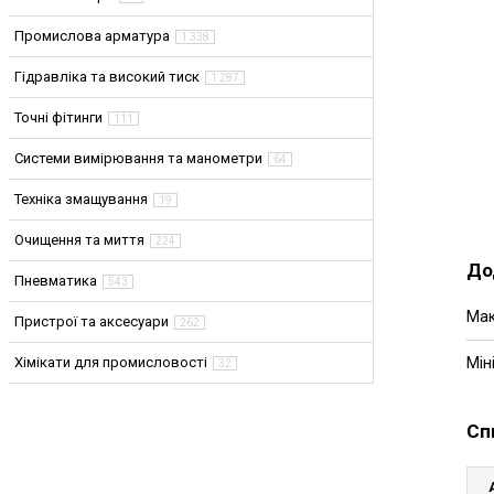
Промислова арматура
1 338
Гідравліка та високий тиск
1 287
Точні фітинги
111
Системи вимірювання та манометри
64
Техніка змащування
19
Очищення та миття
224
До
Пневматика
543
Мак
Пристрої та аксесуари
262
Мін
Хімікати для промисловості
32
Сп