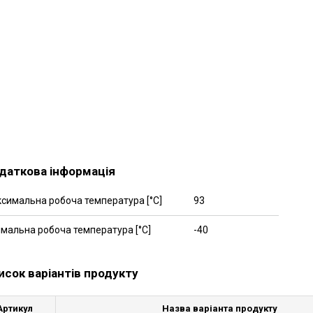
даткова інформація
симальна робоча температура [°C]
93
імальна робоча температура [°C]
-40
исок варіантів продукту
Артикул
Назва варіанта продукту