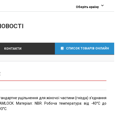
Оберіть країну
ЛОВОСТІ
СПИСОК ТОВАРІВ ОНЛАЙН
КОНТАКТИ
R
тандартне ущільнення для жіночої частини (гнізда) з’єднання
AMLOCK. Матеріал: NBR. Робоча температура: від -40°C до
93°C.