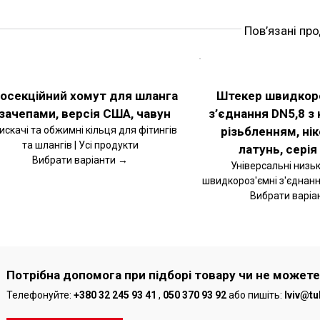
Пов’язані пр
РІТЬ
ОБЕРІТЬ
ІЇ
ОПЦІЇ
ЦЕЙ
АЛЬНІШЕ
ДЕТАЛЬНІШЕ
ВАР
ТОВАР
осекційний хомут для шланга
Штекер швидкор
Є
МАЄ
 зачепами, версія США, чавун
з’єднання DN5,8 з 
ЬКА
КІЛЬКА
ІАНТІВ.
ВАРІАНТІВ.
искачі та обжимні кільця для фітингів
різьбленням, ні
РАМЕТРИ
ПАРАМЕТРИ
та шлангів | Усі продукти
ЖНА
МОЖНА
латунь, серія
РАТИ
ВИБРАТИ
Вибрати варіанти →
Універсальні низьк
НА
швидкороз'ємні з'єднання
РІНЦІ
СТОРІНЦІ
ВАРУ
ТОВАРУ
Вибрати варіа
Потрібна допомога при підборі товару чи не можете
Телефонуйте:
+380 32 245 93 41
,
050 370 93 92
або пишіть:
lviv@tu