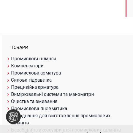
ТОВАРИ
Промислові шланги
Компенсатори
Промислова арматура
Силова гідравліка
Прецизійна арматура
Вимірювальні системи та манометри
Очистка та змивання
Промислова пневматика
Обладнання для виготовлення промислових
шлангів
Барабани та аксесуари для промислових шлангів