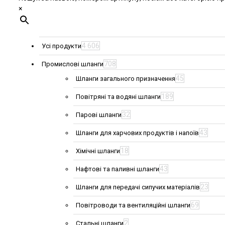
×
4 606
Усі продукти
708
Промислові шланги
45
Шланги загального призначення
189
Повітряні та водяні шланги
32
Парові шланги
43
Шланги для харчових продуктів і напоїв
18
Хімічні шланги
43
Нафтові та паливні шланги
23
Шланги для передачі сипучих матеріалів
69
Повітроводи та вентиляційні шланги
2
Стальні шланги