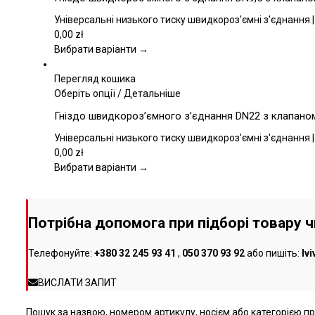
товару
має
кілька
Універсальні низького тиску швидкороз'ємні з'єднання |
варіантів.
0,00
zł
Параметри
Вибрати варіанти →
можна
вибрати
Перегляд кошика
на
Цей
Оберіть опції
/
Детальніше
сторінці
товар
Гніздо швидкороз’ємного з’єднання DN22 з клапаном,
товару
має
кілька
Універсальні низького тиску швидкороз'ємні з'єднання |
варіантів.
0,00
zł
Параметри
Вибрати варіанти →
можна
вибрати
на
Потрібна допомога при підборі товару 
сторінці
товару
Телефонуйте:
+380 32 245 93 41
,
050 370 93 92
або пишіть:
lv
ВИСЛАТИ ЗАПИТ
Пошук за назвою, номером артикулу, носієм або категорією про