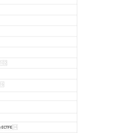
102
16
34
м ECTFE