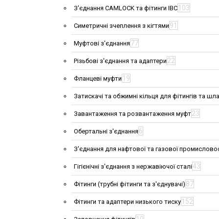
103
З'єднання CAMLOCK та фітинги IBC
91
Симетричні зчеплення з кігтями
77
Муфтові з'єднання
22
Різьбові з'єднання та адаптери
19
Фланцеві муфти
Затискачі та обжимні кільця для фітингів та шла
23
Завантаження та розвантаження муфт
6
Обертальні з'єднання
З'єднання для нафтової та газової промислово
43
Гігієнічні з'єднання з нержавіючої сталі
87
Фітинги (трубні фітинги та з'єднувачі)
152
Фітинги та адаптери низького тиску