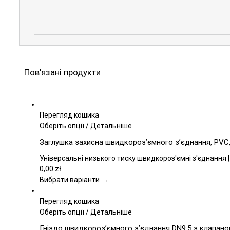
Пов’язані продукти
Перегляд кошика
Цей
Оберіть опції
/
Детальніше
товар
Заглушка захисна швидкороз’ємного з’єднання, PVC, 
має
кілька
Універсальні низького тиску швидкороз'ємні з'єднання |
варіантів.
0,00
zł
Параметри
Вибрати варіанти →
можна
вибрати
Перегляд кошика
на
Цей
Оберіть опції
/
Детальніше
сторінці
товар
Гніздо швидкороз’ємного з’єднання DN9,5 з клапаном