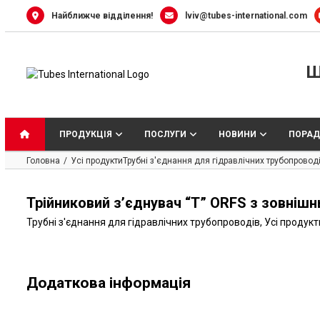
Skip
Найближче відділення!
lviv@tubes-international.com
to
content
Ш
ПРОДУКЦІЯ
ПОСЛУГИ
НОВИНИ
ПОРАД
Головна
Усі продукти
Трубні з'єднання для гідравлічних трубопровод
Трійниковий з’єднувач “T” ORFS з зовнішн
Трубні з'єднання для гідравлічних трубопроводів
,
Усі продукт
Додаткова інформація