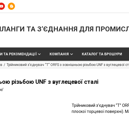
ЛАНГИ ТА З’ЄДНАННЯ ДЛЯ ПРОМИС
И ТА РЕКОМЕНДАЦІЇ
КОМПАНІЯ
КАТАЛОГ ТА БРОШУРИ
ів
Трійниковий з’єднувач “T” ORFS з зовнішньою різьбою UNF з вуглецевої ст
ьою різьбою UNF з вуглецевої сталі
и
/
Трійниковий з’єднувач “T” OR
плоскої торцевої поверхні). М