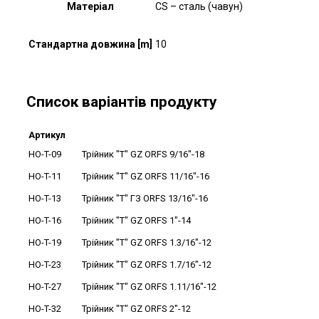
Матеріал
CS – сталь (чавун)
Стандартна довжина [m]
10
Список варіантів продукту
Артикул
HO-T-09
Трійник "T" GZ ORFS 9/16"-18
HO-T-11
Трійник "T" GZ ORFS 11/16"-16
HO-T-13
Трійник "T" ГЗ ORFS 13/16"-16
HO-T-16
Трійник "T" GZ ORFS 1"-14
HO-T-19
Трійник "T" GZ ORFS 1.3/16"-12
HO-T-23
Трійник "T" GZ ORFS 1.7/16"-12
HO-T-27
Трійник "T" GZ ORFS 1.11/16"-12
HO-T-32
Трійник "T" GZ ORFS 2"-12