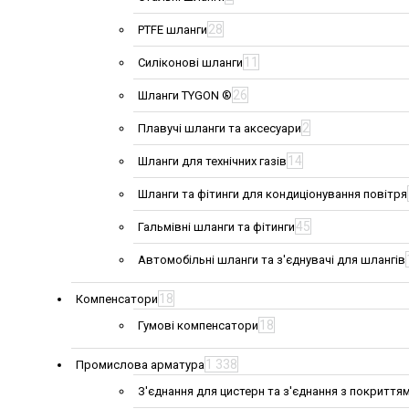
28
PTFE шланги
11
Силіконові шланги
26
Шланги TYGON ®
2
Плавучі шланги та аксесуари
14
Шланги для технічних газів
Шланги та фітинги для кондиціонування повітря
45
Гальмівні шланги та фітинги
Автомобільні шланги та з'єднувачі для шлангів
18
Компенсатори
18
Гумові компенсатори
1 338
Промислова арматура
З'єднання для цистерн та з'єднання з покриття