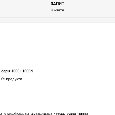
ЗАПИТ
Вислати
серія 1800 і 1800N
 Усі продукти
, з різьбленням, нікельована латунь, серія 1800N