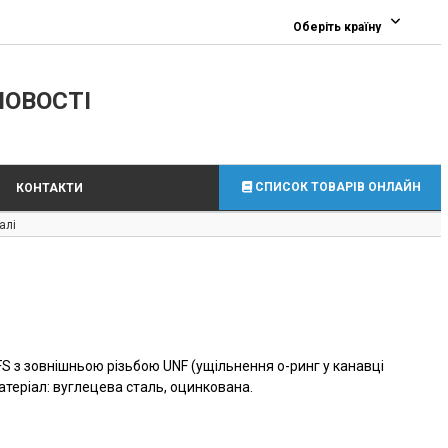
0
Оберіть країну
ЛОВОСТІ
СПИСОК ТОВАРІВ ОНЛАЙН
КОНТАКТИ
алі
FS з зовнішньою різьбою UNF (ущільнення о-ринг у канавці
атеріал: вуглецева сталь, оцинкована.