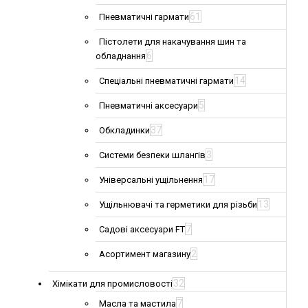
61
Пневматичні гармати
Пістолети для накачування шин та
6
обладнання
14
Спеціальні пневматичні гармати
5
Пневматичні аксесуари
37
Обкладинки
3
Системи безпеки шлангів
17
Універсальні ущільнення
13
Ущільнювачі та герметики для різьби
7
Садові аксесуари FT
2
Асортимент магазину
32
Хімікати для промисловості
7
Масла та мастила