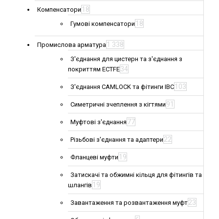
18
Компенсатори
18
Гумові компенсатори
1 338
Промислова арматура
З'єднання для цистерн та з'єднання з
34
покриттям ECTFE
103
З'єднання CAMLOCK та фітинги IBC
91
Симетричні зчеплення з кігтями
77
Муфтові з'єднання
22
Різьбові з'єднання та адаптери
19
Фланцеві муфти
Затискачі та обжимні кільця для фітингів та
19
шлангів
23
Завантаження та розвантаження муфт