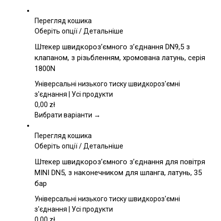
Перегляд кошика
Цей
Оберіть опції
/
Детальніше
товар
Штекер швидкороз’ємного з’єднання DN9,5 з
має
клапаном, з різьбленням, хромована латунь, серія
кілька
1800N
варіантів.
Параметри
Універсальні низького тиску швидкороз'ємні
можна
з'єднання | Усі продукти
вибрати
0,00
zł
на
Вибрати варіанти →
сторінці
товару
Перегляд кошика
Цей
Оберіть опції
/
Детальніше
товар
Штекер швидкороз’ємного з’єднання для повітря
має
MINI DN5, з наконечником для шланга, латунь, 35
кілька
бар
варіантів.
Параметри
Універсальні низького тиску швидкороз'ємні
можна
з'єднання | Усі продукти
вибрати
0,00
zł