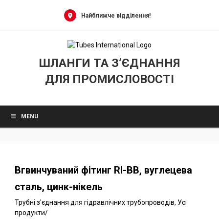
0
Skip
to
Найближче відділення!
content
ШЛАНГИ ТА З’ЄДНАННЯ
ДЛЯ ПРОМИСЛОВОСТІ
MENU
Вгвинчуваний фітинг RI-BB, вуглецева
сталь, цинк-нікель
Трубні з'єднання для гідравлічних трубопроводів
,
Усі
продукти
/