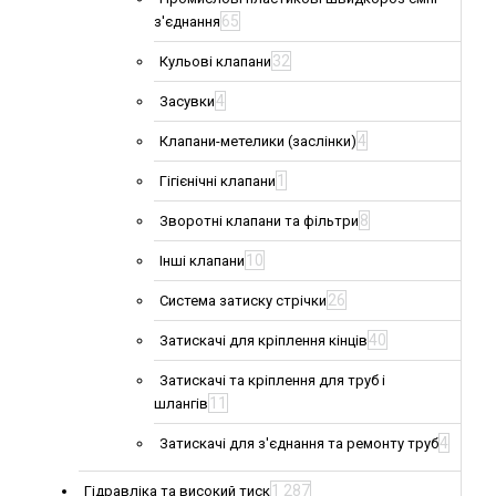
65
з'єднання
32
Кульові клапани
4
Засувки
4
Клапани-метелики (заслінки)
1
Гігієнічні клапани
8
Зворотні клапани та фільтри
10
Інші клапани
26
Система затиску стрічки
40
Затискачі для кріплення кінців
Затискачі та кріплення для труб і
11
шлангів
4
Затискачі для з'єднання та ремонту труб
1 287
Гідравліка та високий тиск