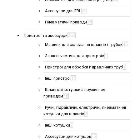
22
Аксесуари для FRL
38
Пневматичні приводи
262
Пристрої та аксесуари
45
Машини для складання шлангів і трубок
1
Запасні частини для пристроїв
7
Пристрої для обробки гідравлічних труб
10
Інші пристрої
Шлангові котушки з пружинним
18
приводом
Ручні, гідравлічні, електричні, пневматичні
2
котушки для шлангів
2
Інші котушки
12
Аксесуари для котушок