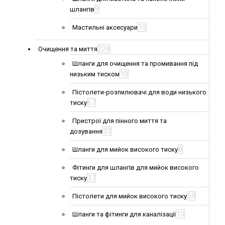
9
шлангів
10
Мастильні аксесуари
224
Очищення та миття
Шланги для очищення та промивання під
10
низьким тиском
Пістолети-розпилювачі для води низького
67
тиску
Пристрої для пінного миття та
33
дозування
8
Шланги для мийок високого тиску
Фітинги для шлангів для мийок високого
37
тиску
59
Пістолети для мийок високого тиску
10
Шланги та фітинги для каналізації