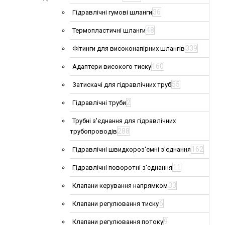
36
Гідравлічні гумові шланги
48
Термопластичні шланги
339
Фітинги для високонапірних шлангів
160
Адаптери високого тиску
55
Затискачі для гідравлічних труб
2
Гідравлічні труби
Трубні з'єднання для гідравлічних
288
трубопроводів
162
Гідравлічні швидкороз'ємні з'єднання
11
Гідравлічні поворотні з'єднання
33
Клапани керування напрямком
6
Клапани регулювання тиску
9
Клапани регулювання потоку