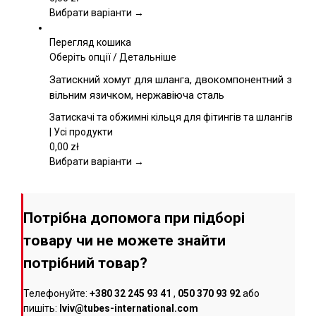
на
Вибрати варіанти →
сторінці
товару
Перегляд кошика
Цей
Оберіть опції
/
Детальніше
товар
Затискний хомут для шланга, двокомпонентний з
має
вільним язичком, нержавіюча сталь
кілька
варіантів.
Затискачі та обжимні кільця для фітингів та шлангів
Параметри
| Усі продукти
можна
0,00
zł
вибрати
Вибрати варіанти →
на
сторінці
товару
Потрібна допомога при підборі
товару чи не можете знайти
потрібний товар?
Телефонуйте:
+380 32 245 93 41
,
050 370 93 92
або
пишіть:
lviv@tubes-international.com