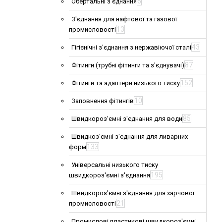
6
Обертальні з'єднання
З'єднання для нафтової та газової
13
промисловості
43
Гігієнічні з'єднання з нержавіючої сталі
87
Фітинги (трубні фітинги та з'єднувачі)
152
Фітинги та адаптери низького тиску
10
Заповнення фітингів
85
Швидкороз'ємні з'єднання для води
Швидкоз'ємні з'єднання для ливарних
133
форм
Універсальні низького тиску
195
швидкороз'ємні з'єднання
Швидкороз'ємні з'єднання для харчової
21
промисловості
Промислові пластикові швидкороз'ємні