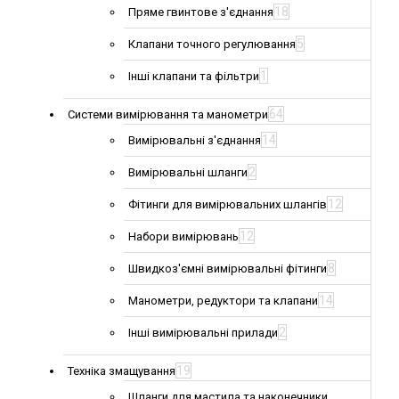
18
Пряме гвинтове з'єднання
5
Клапани точного регулювання
1
Інші клапани та фільтри
64
Системи вимірювання та манометри
14
Вимірювальні з'єднання
2
Вимірювальні шланги
12
Фітинги для вимірювальних шлангів
12
Набори вимірювань
8
Швидкоз'ємні вимірювальні фітинги
14
Манометри, редуктори та клапани
2
Інші вимірювальні прилади
19
Техніка змащування
Шланги для мастила та наконечники