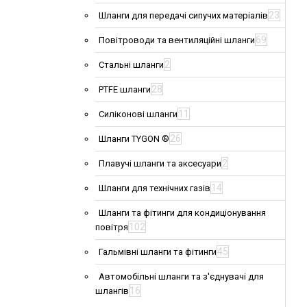
23
Шланги для передачі сипучих матеріалів
69
Повітроводи та вентиляційні шланги
2
Стальні шланги
28
PTFE шланги
11
Силіконові шланги
26
Шланги TYGON ®
2
Плавучі шланги та аксесуари
14
Шланги для технічних газів
Шланги та фітинги для кондиціонування
102
повітря
45
Гальмівні шланги та фітинги
Автомобільні шланги та з'єднувачі для
16
шлангів