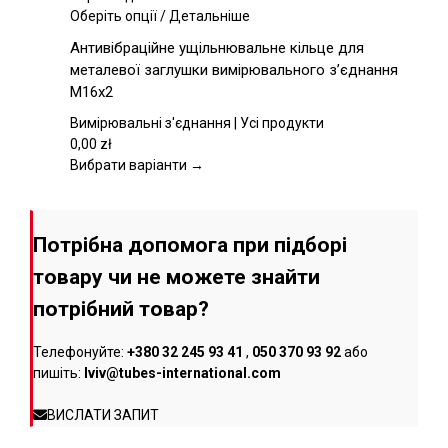
товару
Цей
Оберіть опції
/
Детальніше
товар
Антивібраційне ущільнювальне кільце для
має
металевої заглушки вимірювального з’єднання
кілька
M16x2
варіантів.
Параметри
Вимірювальні з'єднання | Усі продукти
можна
0,00
zł
вибрати
Вибрати варіанти →
на
сторінці
товару
Потрібна допомога при підборі
товару чи не можете знайти
потрібний товар?
Телефонуйте:
+380 32 245 93 41
,
050 370 93 92
або
пишіть:
lviv@tubes-international.com
ВИСЛАТИ ЗАПИТ