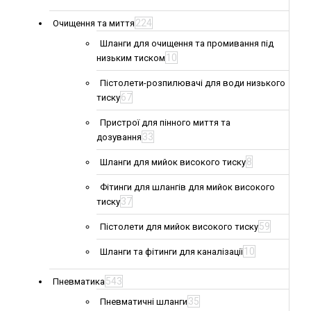
224
Очищення та миття
Шланги для очищення та промивання під
10
низьким тиском
Пістолети-розпилювачі для води низького
67
тиску
Пристрої для пінного миття та
33
дозування
8
Шланги для мийок високого тиску
Фітинги для шлангів для мийок високого
37
тиску
59
Пістолети для мийок високого тиску
10
Шланги та фітинги для каналізації
543
Пневматика
35
Пневматичні шланги