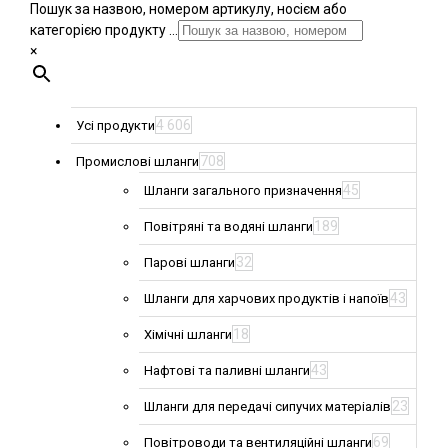
Пошук за назвою, номером артикулу, носієм або
категорією продукту ...
×
4 606
Усі продукти
708
Промислові шланги
45
Шланги загального призначення
189
Повітряні та водяні шланги
32
Парові шланги
43
Шланги для харчових продуктів і напоїв
18
Хімічні шланги
43
Нафтові та паливні шланги
23
Шланги для передачі сипучих матеріалів
69
Повітроводи та вентиляційні шланги