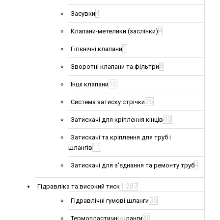
4
Засувки
4
Клапани-метелики (заслінки)
1
Гігієнічні клапани
8
Зворотні клапани та фільтри
10
Інші клапани
26
Система затиску стрічки
40
Затискачі для кріплення кінців
Затискачі та кріплення для труб і
11
шлангів
4
Затискачі для з'єднання та ремонту труб
1 287
Гідравліка та високий тиск
36
Гідравлічні гумові шланги
48
Термопластичні шланги