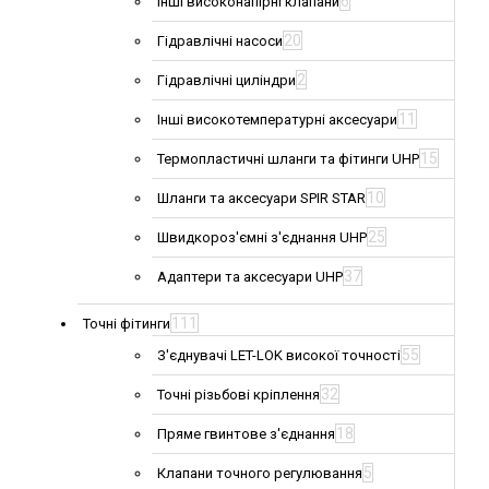
6
Інші високонапірні клапани
20
Гідравлічні насоси
2
Гідравлічні циліндри
11
Інші високотемпературні аксесуари
15
Термопластичні шланги та фітинги UHP
10
Шланги та аксесуари SPIR STAR
25
Швидкороз'ємні з'єднання UHP
37
Адаптери та аксесуари UHP
111
Точні фітинги
55
З'єднувачі LET-LOK високої точності
32
Точні різьбові кріплення
18
Пряме гвинтове з'єднання
5
Клапани точного регулювання