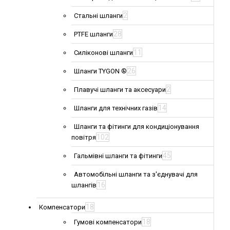
2
Стальні шланги
28
PTFE шланги
11
Силіконові шланги
26
Шланги TYGON ®
2
Плавучі шланги та аксесуари
14
Шланги для технічних газів
Шланги та фітинги для кондиціонування
102
повітря
45
Гальмівні шланги та фітинги
Автомобільні шланги та з'єднувачі для
16
шлангів
18
Компенсатори
18
Гумові компенсатори