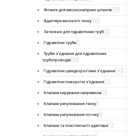
339
Фітинги для високонапірних шлангів
160
Адаптери високого тиску
55
Затискачі для гідравлічних труб
2
Гідравлічні труби
Трубні з'єднання для гідравлічних
288
трубопроводів
162
Гідравлічні швидкороз'ємні з'єднання
11
Гідравлічні поворотні з'єднання
33
Клапани керування напрямком
6
Клапани регулювання тиску
9
Клапани регулювання потоку
12
Клапани та пластинчасті адаптери