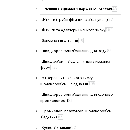
43
Гігієнічні з'єднання з нержавіючої сталі
87
Фітинги (трубні фітинги та з'єднувачі)
152
Фітинги та адаптери низького тиску
10
Заповнення фітингів
85
Швидкороз'ємні з'єднання для води
Швидкоз'ємні з'єднання для ливарних
133
форм
Універсальні низького тиску
195
швидкороз'ємні з'єднання
Швидкороз'ємні з'єднання для харчової
21
промисловості
Промислові пластикові швидкороз'ємні
65
з'єднання
32
Кульові клапани