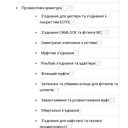
1 338
Промислова арматура
З'єднання для цистерн та з'єднання з
34
покриттям ECTFE
103
З'єднання CAMLOCK та фітинги IBC
91
Симетричні зчеплення з кігтями
77
Муфтові з'єднання
22
Різьбові з'єднання та адаптери
19
Фланцеві муфти
Затискачі та обжимні кільця для фітингів та
19
шлангів
23
Завантаження та розвантаження муфт
6
Обертальні з'єднання
З'єднання для нафтової та газової
13
промисловості