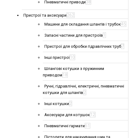
38
Пневматичні приводи
262
Пристрої та аксесуари
45
Машини для складання шлангів і трубок
1
Запасні частини для пристроїв
7
Пристрої для обробки гідравлічних труб
10
Інші пристрої
Шлангові котушки з пружинним
18
приводом
Ручні, гідравлічні, електричні, пневматичні
2
котушки для шлангів
2
Інші котушки
12
Аксесуари для котушок
61
Пневматичні гармати
Пістолети для накачування шин та