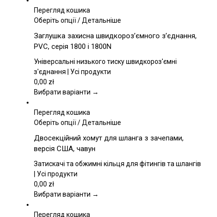
Перегляд кошика
Цей
Оберіть опції
/
Детальніше
товар
Заглушка захисна швидкороз’ємного з’єднання,
має
PVC, серія 1800 і 1800N
кілька
варіантів.
Універсальні низького тиску швидкороз'ємні
Параметри
з'єднання | Усі продукти
можна
0,00
zł
вибрати
Вибрати варіанти →
на
сторінці
Перегляд кошика
товару
Цей
Оберіть опції
/
Детальніше
товар
Двосекційний хомут для шланга з зачепами,
має
версія США, чавун
кілька
варіантів.
Затискачі та обжимні кільця для фітингів та шлангів
Параметри
| Усі продукти
можна
0,00
zł
вибрати
Вибрати варіанти →
на
сторінці
Перегляд кошика