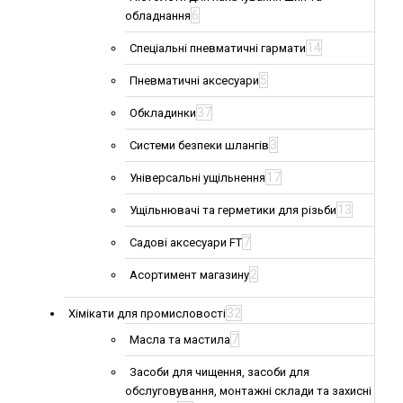
6
обладнання
14
Спеціальні пневматичні гармати
5
Пневматичні аксесуари
37
Обкладинки
3
Системи безпеки шлангів
17
Універсальні ущільнення
13
Ущільнювачі та герметики для різьби
7
Садові аксесуари FT
2
Асортимент магазину
32
Хімікати для промисловості
7
Масла та мастила
Засоби для чищення, засоби для
обслуговування, монтажні склади та захисні