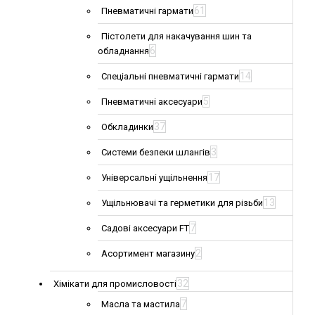
61
Пневматичні гармати
Пістолети для накачування шин та
6
обладнання
14
Спеціальні пневматичні гармати
5
Пневматичні аксесуари
37
Обкладинки
3
Системи безпеки шлангів
17
Універсальні ущільнення
13
Ущільнювачі та герметики для різьби
7
Садові аксесуари FT
2
Асортимент магазину
32
Хімікати для промисловості
7
Масла та мастила