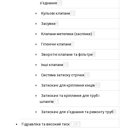
65
з'єднання
32
Кульові клапани
4
Засувки
4
Клапани-метелики (заслінки)
1
Гігієнічні клапани
8
Зворотні клапани та фільтри
10
Інші клапани
26
Система затиску стрічки
40
Затискачі для кріплення кінців
Затискачі та кріплення для труб і
11
шлангів
4
Затискачі для з'єднання та ремонту труб
1 287
Гідравліка та високий тиск