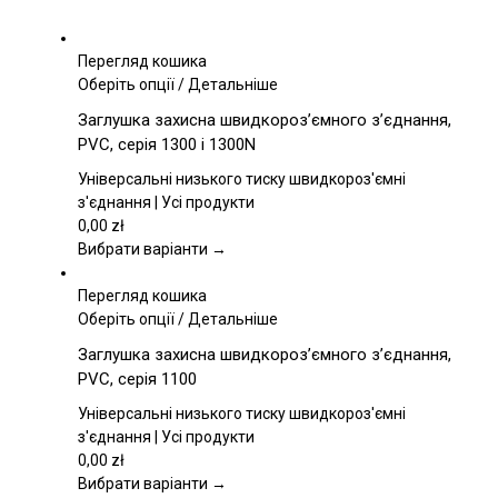
Перегляд кошика
Цей
Оберіть опції
/
Детальніше
товар
Заглушка захисна швидкороз’ємного з’єднання,
має
PVC, серія 1300 і 1300N
кілька
варіантів.
Універсальні низького тиску швидкороз'ємні
Параметри
з'єднання | Усі продукти
можна
0,00
zł
вибрати
Вибрати варіанти →
на
сторінці
Перегляд кошика
товару
Цей
Оберіть опції
/
Детальніше
товар
Заглушка захисна швидкороз’ємного з’єднання,
має
PVC, серія 1100
кілька
варіантів.
Універсальні низького тиску швидкороз'ємні
Параметри
з'єднання | Усі продукти
можна
0,00
zł
вибрати
Вибрати варіанти →