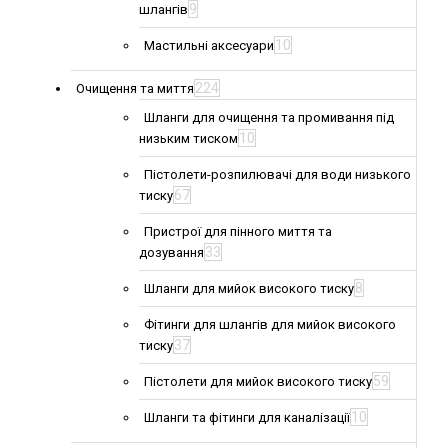
9
шлангів
10
Мастильні аксесуари
224
Очищення та миття
Шланги для очищення та промивання під
10
низьким тиском
Пістолети-розпилювачі для води низького
67
тиску
Пристрої для пінного миття та
33
дозування
8
Шланги для мийок високого тиску
Фітинги для шлангів для мийок високого
37
тиску
59
Пістолети для мийок високого тиску
10
Шланги та фітинги для каналізації