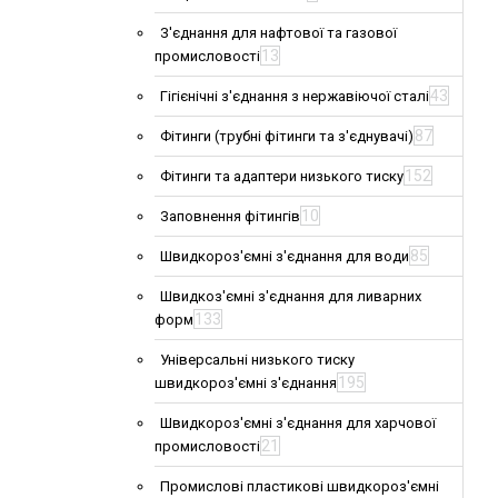
З'єднання для нафтової та газової
13
промисловості
43
Гігієнічні з'єднання з нержавіючої сталі
87
Фітинги (трубні фітинги та з'єднувачі)
152
Фітинги та адаптери низького тиску
10
Заповнення фітингів
85
Швидкороз'ємні з'єднання для води
Швидкоз'ємні з'єднання для ливарних
133
форм
Універсальні низького тиску
195
швидкороз'ємні з'єднання
Швидкороз'ємні з'єднання для харчової
21
промисловості
Промислові пластикові швидкороз'ємні