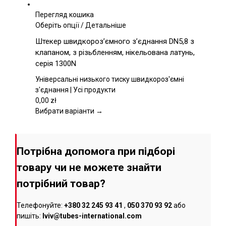
на
сторінці
Перегляд кошика
товару
Цей
Оберіть опції
/
Детальніше
товар
Штекер швидкороз’ємного з’єднання DN5,8 з
має
клапаном, з різьбленням, нікельована латунь,
кілька
серія 1300N
варіантів.
Параметри
Універсальні низького тиску швидкороз'ємні
можна
з'єднання | Усі продукти
вибрати
0,00
zł
на
Вибрати варіанти →
сторінці
товару
Потрібна допомога при підборі
товару чи не можете знайти
потрібний товар?
Телефонуйте:
+380 32 245 93 41
,
050 370 93 92
або
пишіть:
lviv@tubes-international.com