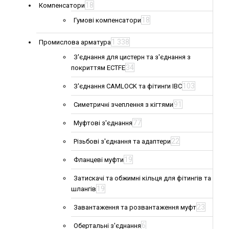
18
Компенсатори
18
Гумові компенсатори
1 338
Промислова арматура
З'єднання для цистерн та з'єднання з
34
покриттям ECTFE
103
З'єднання CAMLOCK та фітинги IBC
91
Симетричні зчеплення з кігтями
77
Муфтові з'єднання
22
Різьбові з'єднання та адаптери
19
Фланцеві муфти
Затискачі та обжимні кільця для фітингів та
19
шлангів
23
Завантаження та розвантаження муфт
6
Обертальні з'єднання