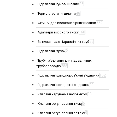
36
Гідравлічні гумові шланги
48
Термопластичні шланги
339
Фітинги для високонапірних шлангів
160
Адаптери високого тиску
55
Затискачі для гідравлічних труб
2
Гідравлічні труби
Трубні з'єднання для гідравлічних
288
трубопроводів
162
Гідравлічні швидкороз'ємні з'єднання
11
Гідравлічні поворотні з'єднання
33
Клапани керування напрямком
6
Клапани регулювання тиску
9
Клапани регулювання потоку