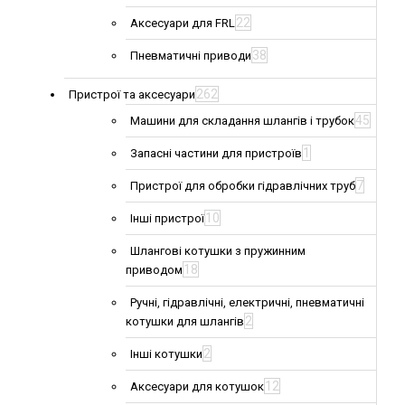
22
Аксесуари для FRL
38
Пневматичні приводи
262
Пристрої та аксесуари
45
Машини для складання шлангів і трубок
1
Запасні частини для пристроїв
7
Пристрої для обробки гідравлічних труб
10
Інші пристрої
Шлангові котушки з пружинним
18
приводом
Ручні, гідравлічні, електричні, пневматичні
2
котушки для шлангів
2
Інші котушки
12
Аксесуари для котушок