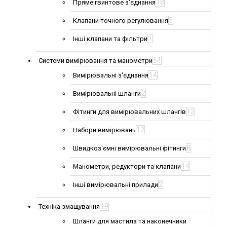
18
Пряме гвинтове з'єднання
5
Клапани точного регулювання
1
Інші клапани та фільтри
64
Системи вимірювання та манометри
14
Вимірювальні з'єднання
2
Вимірювальні шланги
12
Фітинги для вимірювальних шлангів
12
Набори вимірювань
8
Швидкоз'ємні вимірювальні фітинги
14
Манометри, редуктори та клапани
2
Інші вимірювальні прилади
19
Техніка змащування
Шланги для мастила та наконечники