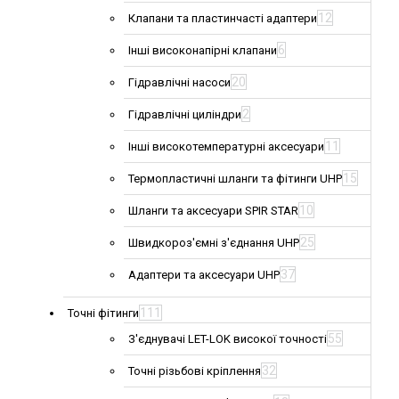
12
Клапани та пластинчасті адаптери
6
Інші високонапірні клапани
20
Гідравлічні насоси
2
Гідравлічні циліндри
11
Інші високотемпературні аксесуари
15
Термопластичні шланги та фітинги UHP
10
Шланги та аксесуари SPIR STAR
25
Швидкороз'ємні з'єднання UHP
37
Адаптери та аксесуари UHP
111
Точні фітинги
55
З'єднувачі LET-LOK високої точності
32
Точні різьбові кріплення