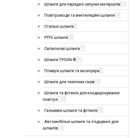
23
Шланги для передачі сипучих матеріалів
69
Повітроводи та вентиляційні шланги
2
Стальні шланги
28
PTFE шланги
11
Силіконові шланги
26
Шланги TYGON ®
2
Плавучі шланги та аксесуари
14
Шланги для технічних газів
Шланги та фітинги для кондиціонування
102
повітря
45
Гальмівні шланги та фітинги
Автомобільні шланги та з'єднувачі для
16
шлангів