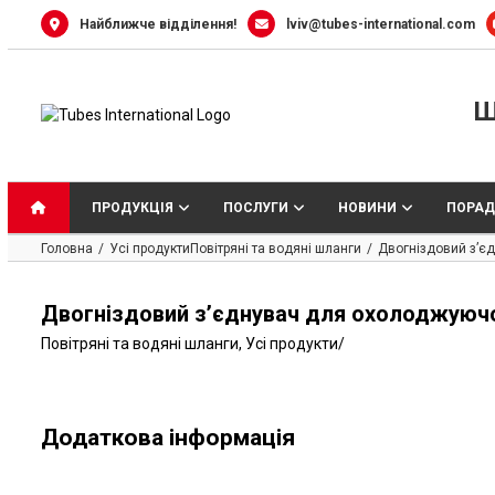
Skip
Найближче відділення!
lviv@tubes-international.com
to
content
Ш
ПРОДУКЦІЯ
ПОСЛУГИ
НОВИНИ
ПОРАД
Головна
Усі продукти
Повітряні та водяні шланги
Двогніздовий з’єд
Двогніздовий з’єднувач для охолоджуючої
Повітряні та водяні шланги
,
Усі продукти
/
Додаткова інформація