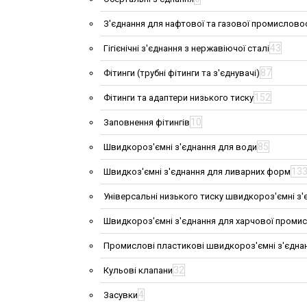
З'єднання для нафтової та газової промислово
43
Гігієнічні з'єднання з нержавіючої сталі
87
Фітинги (трубні фітинги та з'єднувачі)
152
Фітинги та адаптери низького тиску
10
Заповнення фітингів
85
Швидкороз'ємні з'єднання для води
13
Швидкоз'ємні з'єднання для ливарних форм
Універсальні низького тиску швидкороз'ємні з'
Швидкороз'ємні з'єднання для харчової проми
Промислові пластикові швидкороз'ємні з'єдна
32
Кульові клапани
4
Засувки