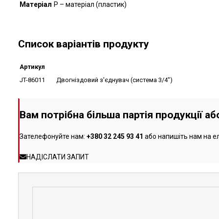
Матеріал
P – матеріал (пластик)
Список варіантів продукту
Артикул
JT-86011
Двогніздовий з'єднувач (система 3/4")
Вам потрібна більша партія продукції а
Зателефонуйте нам:
+380 32 245 93 41
або напишіть нам на е
НАДІСЛАТИ ЗАПИТ