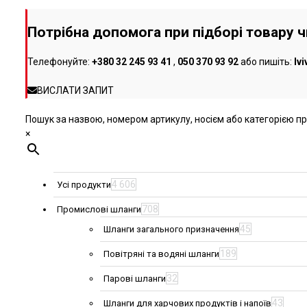
вибрати
на
Потрібна допомога при підборі товару 
сторінці
товару
Телефонуйте:
+380 32 245 93 41
,
050 370 93 92
або пишіть:
lv
ВИСЛАТИ ЗАПИТ
Пошук за назвою, номером артикулу, носієм або категорією про
×
4 606
Усі продукти
708
Промислові шланги
45
Шланги загального призначення
189
Повітряні та водяні шланги
32
Парові шланги
43
Шланги для харчових продуктів і напоїв