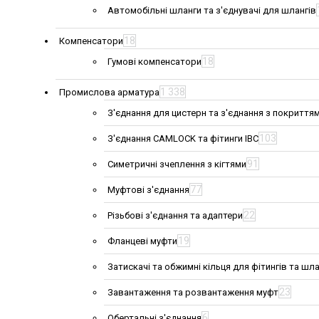
Автомобільні шланги та з'єднувачі для шлангів
18
Компенсатори
18
Гумові компенсатори
1 338
Промислова арматура
З'єднання для цистерн та з'єднання з покриття
103
З'єднання CAMLOCK та фітинги IBC
91
Симетричні зчеплення з кігтями
77
Муфтові з'єднання
22
Різьбові з'єднання та адаптери
19
Фланцеві муфти
Затискачі та обжимні кільця для фітингів та шла
23
Завантаження та розвантаження муфт
6
Обертальні з'єднання