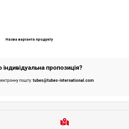
Назва варіанта продукту
бо індивідуальна пропозиція?
лектронну пошту:
tubes@tubes-international.com