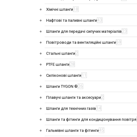
18
Хімічні шланги
43
Нафтові та паливні шланги
23
Шланги для передачі сипучих матеріалів
69
Повітроводи та вентиляційні шланги
2
Стальні шланги
28
PTFE шланги
11
Силіконові шланги
26
Шланги TYGON ®
2
Плавучі шланги та аксесуари
14
Шланги для технічних газів
Шланги та фітинги для кондиціонування повітря
45
Гальмівні шланги та фітинги