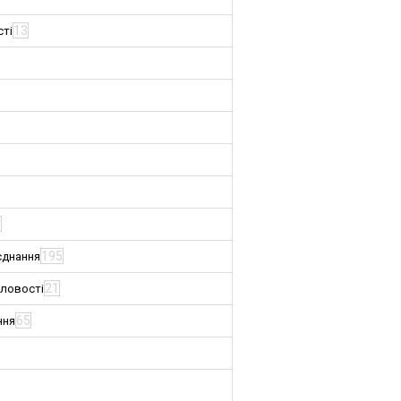
13
сті
3
195
єднання
21
словості
65
ння