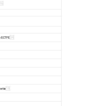
16
34
м ECTFE
19
нгів