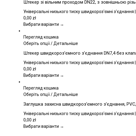
Штекер зі вільним проходом DN22, з зовнішньою різь
має
кілька
Універсальні низького тиску швидкороз'ємні з'єднання |
варіантів.
0,00
zł
Параметри
Вибрати варіанти →
можна
вибрати
Перегляд кошика
на
Цей
Оберіть опції
/
Детальніше
сторінці
товар
Штекер швидкороз’ємного з’єднання DN7,4 без клапан
товару
має
кілька
Універсальні низького тиску швидкороз'ємні з'єднання |
варіантів.
0,00
zł
Параметри
Вибрати варіанти →
можна
вибрати
Перегляд кошика
на
Цей
Оберіть опції
/
Детальніше
сторінці
товар
Заглушка захисна швидкороз’ємного з’єднання, PVC, 
товару
має
кілька
Універсальні низького тиску швидкороз'ємні з'єднання |
варіантів.
0,00
zł
Параметри
Вибрати варіанти →
можна