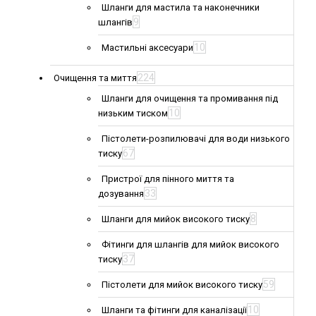
Шланги для мастила та наконечники
9
шлангів
10
Мастильні аксесуари
224
Очищення та миття
Шланги для очищення та промивання під
10
низьким тиском
Пістолети-розпилювачі для води низького
67
тиску
Пристрої для пінного миття та
33
дозування
8
Шланги для мийок високого тиску
Фітинги для шлангів для мийок високого
37
тиску
59
Пістолети для мийок високого тиску
10
Шланги та фітинги для каналізації