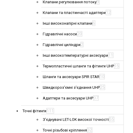
9
Клапани регулювання потоку
12
Клапани та пластинчасті адаптери
6
Інші високонапірні клапани
20
Гідравлічні насоси
2
Гідравлічні циліндри
11
Інші високотемпературні аксесуари
15
Термопластичні шланги та фітинги UHP
10
Шланги та аксесуари SPIR STAR
25
Швидкороз'ємні з'єднання UHP
37
Адаптери та аксесуари UHP
111
Точні фітинги
55
З'єднувачі LET-LOK високої точності
32
Точні різьбові кріплення