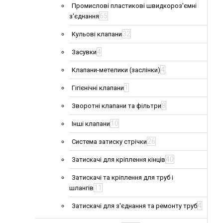
Промислові пластикові швидкороз'ємні
65
з'єднання
32
Кульові клапани
4
Засувки
4
Клапани-метелики (заслінки)
1
Гігієнічні клапани
8
Зворотні клапани та фільтри
10
Інші клапани
26
Система затиску стрічки
40
Затискачі для кріплення кінців
Затискачі та кріплення для труб і
11
шлангів
4
Затискачі для з'єднання та ремонту труб