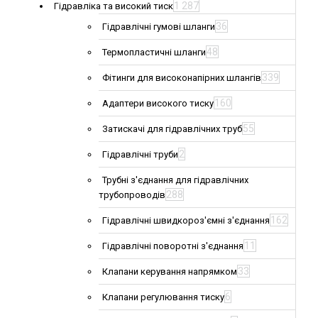
1 287
Гідравліка та високий тиск
36
Гідравлічні гумові шланги
48
Термопластичні шланги
339
Фітинги для високонапірних шлангів
160
Адаптери високого тиску
55
Затискачі для гідравлічних труб
2
Гідравлічні труби
Трубні з'єднання для гідравлічних
288
трубопроводів
162
Гідравлічні швидкороз'ємні з'єднання
11
Гідравлічні поворотні з'єднання
33
Клапани керування напрямком
6
Клапани регулювання тиску