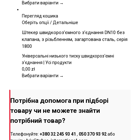
вибрати
Вибрати варіанти →
на
сторінці
Перегляд кошика
товару
Цей
Оберіть опції
/
Детальніше
товар
Штекер швидкороз’ємного з’єднання DN10 без
має
клапана, з різьбленням, загартована сталь, серія
кілька
1800
варіантів.
Параметри
Універсальні низького тиску швидкороз'ємні
можна
з'єднання | Усі продукти
вибрати
0,00
zł
на
Вибрати варіанти →
сторінці
товару
Потрібна допомога при підборі
товару чи не можете знайти
потрібний товар?
Телефонуйте:
+380 32 245 93 41
,
050 370 93 92
або