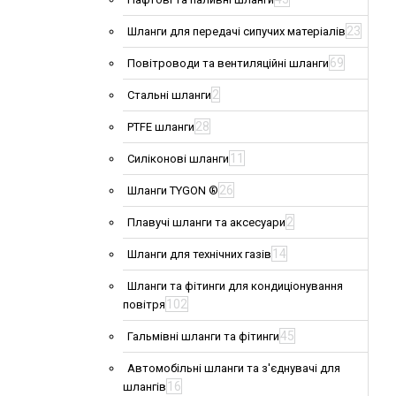
23
Шланги для передачі сипучих матеріалів
69
Повітроводи та вентиляційні шланги
2
Стальні шланги
28
PTFE шланги
11
Силіконові шланги
26
Шланги TYGON ®
2
Плавучі шланги та аксесуари
14
Шланги для технічних газів
Шланги та фітинги для кондиціонування
102
повітря
45
Гальмівні шланги та фітинги
Автомобільні шланги та з'єднувачі для
16
шлангів