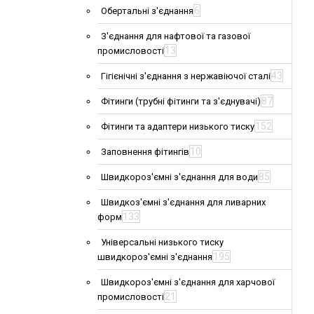
6
Обертальні з'єднання
З'єднання для нафтової та газової
13
промисловості
43
Гігієнічні з'єднання з нержавіючої сталі
87
Фітинги (трубні фітинги та з'єднувачі)
152
Фітинги та адаптери низького тиску
10
Заповнення фітингів
85
Швидкороз'ємні з'єднання для води
Швидкоз'ємні з'єднання для ливарних
133
форм
Універсальні низького тиску
195
швидкороз'ємні з'єднання
Швидкороз'ємні з'єднання для харчової
21
промисловості