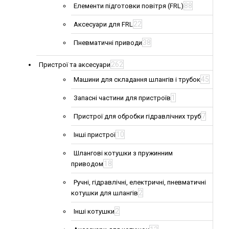
88
Елементи підготовки повітря (FRL)
22
Аксесуари для FRL
38
Пневматичні приводи
262
Пристрої та аксесуари
45
Машини для складання шлангів і трубок
1
Запасні частини для пристроїв
7
Пристрої для обробки гідравлічних труб
10
Інші пристрої
Шлангові котушки з пружинним
18
приводом
Ручні, гідравлічні, електричні, пневматичні
2
котушки для шлангів
2
Інші котушки