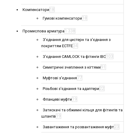
18
Компенсатори
18
Гумові компенсатори
1 338
Промислова арматура
З'єднання для цистерн та з'єднання з
34
покриттям ECTFE
103
З'єднання CAMLOCK та фітинги IBC
91
Симетричні зчеплення з кігтями
77
Муфтові з'єднання
22
Різьбові з'єднання та адаптери
19
Фланцеві муфти
Затискачі та обжимні кільця для фітингів та
19
шлангів
23
Завантаження та розвантаження муфт