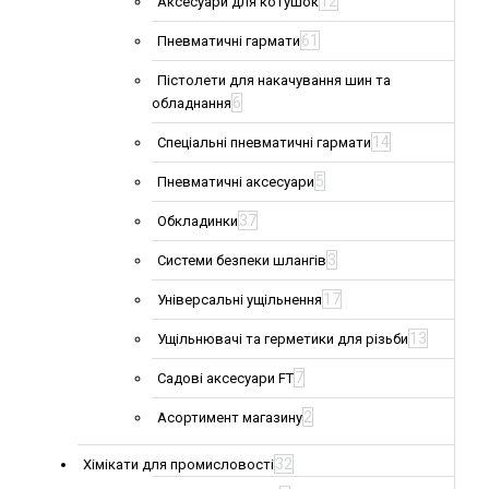
12
Аксесуари для котушок
61
Пневматичні гармати
Пістолети для накачування шин та
6
обладнання
14
Спеціальні пневматичні гармати
5
Пневматичні аксесуари
37
Обкладинки
3
Системи безпеки шлангів
17
Універсальні ущільнення
13
Ущільнювачі та герметики для різьби
7
Садові аксесуари FT
2
Асортимент магазину
32
Хімікати для промисловості