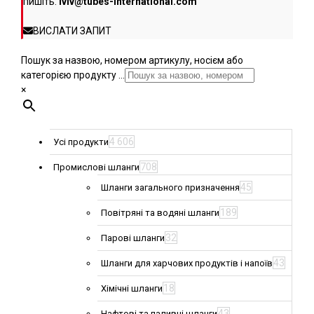
пишіть:
lviv@tubes-international.com
ВИСЛАТИ ЗАПИТ
Пошук за назвою, номером артикулу, носієм або
категорією продукту ...
×
4 606
Усі продукти
708
Промислові шланги
45
Шланги загального призначення
189
Повітряні та водяні шланги
32
Парові шланги
43
Шланги для харчових продуктів і напоїв
18
Хімічні шланги
43
Нафтові та паливні шланги