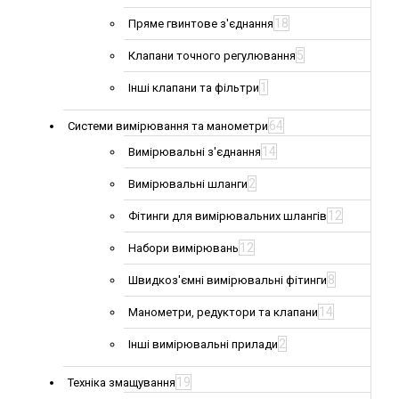
18
Пряме гвинтове з'єднання
5
Клапани точного регулювання
1
Інші клапани та фільтри
64
Системи вимірювання та манометри
14
Вимірювальні з'єднання
2
Вимірювальні шланги
12
Фітинги для вимірювальних шлангів
12
Набори вимірювань
8
Швидкоз'ємні вимірювальні фітинги
14
Манометри, редуктори та клапани
2
Інші вимірювальні прилади
19
Техніка змащування