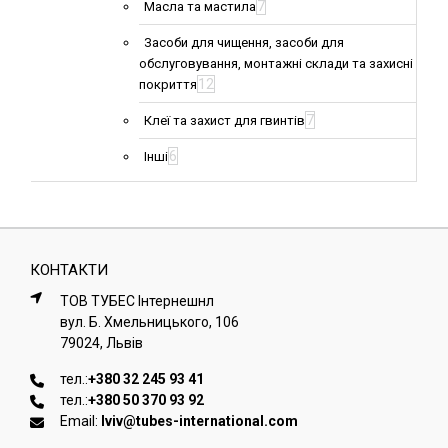
7
Масла та мастила
Засоби для чищення, засоби для
обслуговування, монтажні склади та захисні
12
покриття
7
Клеї та захист для гвинтів
6
Інші
КОНТАКТИ
ТОВ ТУБЕС Iнтернешнл
вул. Б. Хмельницького, 106
79024, Львiв
тел.:
+380 32 245 93 41
тел.:
+380 50 370 93 92
Email:
lviv@tubes-international.com