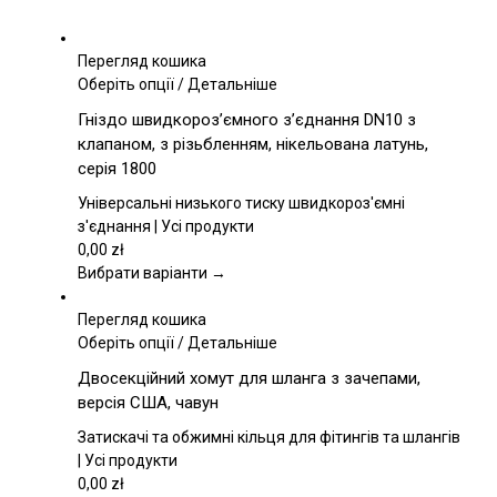
Перегляд кошика
Цей
Оберіть опції
/
Детальніше
товар
Гніздо швидкороз’ємного з’єднання DN10 з
має
клапаном, з різьбленням, нікельована латунь,
кілька
серія 1800
варіантів.
Параметри
Універсальні низького тиску швидкороз'ємні
можна
з'єднання | Усі продукти
вибрати
0,00
zł
на
Вибрати варіанти →
сторінці
товару
Перегляд кошика
Цей
Оберіть опції
/
Детальніше
товар
Двосекційний хомут для шланга з зачепами,
має
версія США, чавун
кілька
варіантів.
Затискачі та обжимні кільця для фітингів та шлангів
Параметри
| Усі продукти
можна
0,00
zł