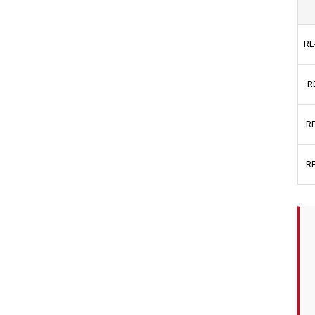
RE
R
R
R