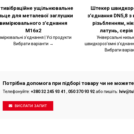
ВИБРАТИ
тивібраційне ущільнювальне
Штекер швидкор
НА
СТОРІНЦІ
льце для металевої заглушки
з’єднання DN5,8 з 
ТОВАРУ
вимірювального з’єднання
різьбленням, ні
M16x2
латунь, серія
мірювальні з'єднання | Усі продукти
Універсальні низьк
Вибрати варіанти →
швидкороз'ємні з'єднання
Вибрати варіа
Потрібна допомога при підборі товару чи не можете
Телефонуйте:
+380 32 245 93 41
,
050 370 93 92
або пишіть:
lviv@tu
ВИСЛАТИ ЗАПИТ