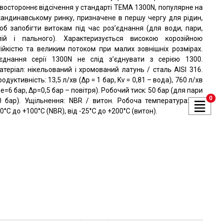
востороннє відсічення у стандарті TEMA 1300N, популярне на
кандинавському ринку, призначене в першу чергу для рідин,
об запобігти витокам під час роз’єднання (для води, пари,
лій і пального). Характеризується високою корозійною
тійкістю та великим потоком при малих зовнішніх розмірах.
’єднання серії 1300N не слід з’єднувати з серією 1300.
атеріал: нікельований і хромований латунь / сталь AISI 316.
одуктивність: 13,5 л/хв (Δp = 1 бар, Kv = 0,81 – вода), 760 л/хв
e=6 бар, Δp=0,5 бар – повітря). Робочий тиск: 50 бар (для пари
0
0 бар). Ущільнення: NBR / витон. Робоча температура: від
0°C до +100°C (NBR), від -25°C до +200°C (витон).