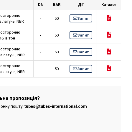
DN
BAR
Дії
Каталог
востороннє
-
50
Запит
а латунь, NBR
востороннє
-
50
Запит
16, вітон
востороннє
-
50
Запит
на латунь, NBR
востороннє
-
50
Запит
на латунь, NBR
льна пропозиція?
ронну пошту:
tubes@tubes-international.com