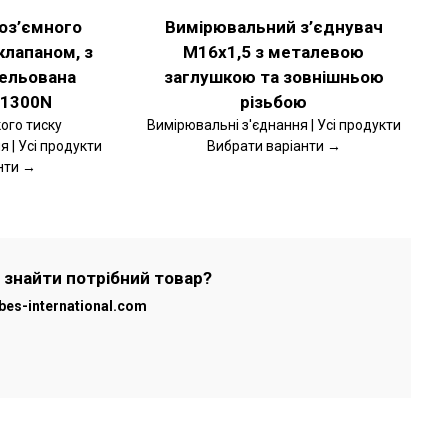
ВИБРАТИ
оз’ємного
Вимірювальний з’єднувач
НА
СТОРІНЦІ
клапаном, з
M16x1,5 з металевою
ТОВАРУ
кельована
заглушкою та зовнішньою
 1300N
різьбою
ого тиску
Вимірювальні з'єднання | Усі продукти
 | Усі продукти
Вибрати варіанти →
нти →
 знайти потрібний товар?
bes-international.com