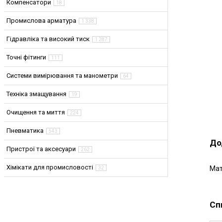
Компенсатори
18
Промислова арматура
1 338
Гідравліка та високий тиск
1 287
Точні фітинги
111
Системи вимірювання та манометри
64
Техніка змащування
19
Очищення та миття
224
Пневматика
543
До
Пристрої та аксесуари
262
Хімікати для промисловості
Мат
32
Сп