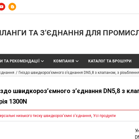
ЛАНГИ ТА З’ЄДНАННЯ ДЛЯ ПРОМИС
И ТА РЕКОМЕНДАЦІЇ
КОМПАНІЯ
КАТАЛОГ ТА БРОШУРИ
'єднання
Гніздо швидкороз’ємного з’єднання DN5,8 з клапаном, з різьблення
іздо швидкороз’ємного з’єднання DN5,8 з клап
рія 1300N
ерсальні низького тиску швидкороз'ємні з'єднання
,
Усі продукти
У
D