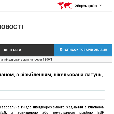
Оберіть країну
ЛОВОСТІ
СПИСОК ТОВАРІВ ОНЛАЙН
КОНТАКТИ
м, нікельована латунь, серія 1300N
аном, з різьбленням, нікельована латунь,
ніверсальне гніздо швидкороз’ємного з’єднання з клапаном
N5,8, з зовнішньою або внутрішньою різьбою BSP.