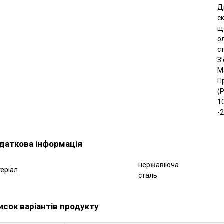
Д
с
щ
о
с
З
М
Пр
(P
1
-2
даткова інформація
нержавіюча
еріал
сталь
исок варіантів продукту