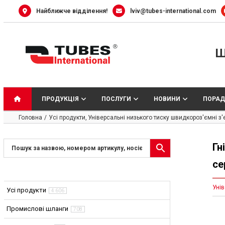
Skip
Найближче відділення!
lviv@tubes-international.com
to
content
Ш
ПРОДУКЦІЯ
ПОСЛУГИ
НОВИНИ
ПОРАД
Головна
Усі продукти
Універсальні низького тиску швидкороз'ємні з
Гн
се
Унів
Усі продукти
4 606
Промислові шланги
708