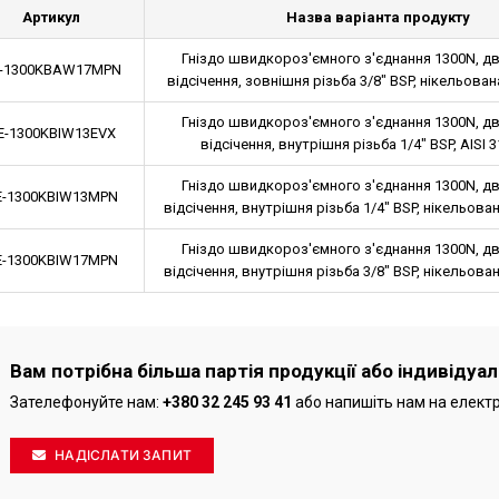
Артикул
Назва варіанта продукту
Гніздо швидкороз'ємного з'єднання 1300N, д
-1300KBAW17MPN
відсічення, зовнішня різьба 3/8" BSP, нікельован
Гніздо швидкороз'ємного з'єднання 1300N, д
E-1300KBIW13EVX
відсічення, внутрішня різьба 1/4" BSP, AISI 3
Гніздо швидкороз'ємного з'єднання 1300N, д
E-1300KBIW13MPN
відсічення, внутрішня різьба 1/4" BSP, нікельова
Гніздо швидкороз'ємного з'єднання 1300N, д
E-1300KBIW17MPN
відсічення, внутрішня різьба 3/8" BSP, нікельова
Вам потрібна більша партія продукції або індивідуа
Зателефонуйте нам:
+380 32 245 93 41
або напишіть нам на елект
НАДІСЛАТИ ЗАПИТ