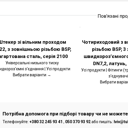
Пов’язані пр
РІТЬ
ОБЕРІТЬ
ІЇ
ОПЦІЇ
ЦЕЙ
АЛЬНІШЕ
ДЕТАЛЬНІШЕ
ВАР
ТОВАР
Штекер зі вільним проходом
Чотириходовий з 
Є
МАЄ
22, з зовнішньою різьбою BSP,
різьбою BSP, 3 
ЬКА
КІЛЬКА
ІАНТІВ.
ВАРІАНТІВ.
агартована сталь, серія 2100
швидкороз’ємного
РАМЕТРИ
ПАРАМЕТРИ
ЖНА
МОЖНА
Універсальні низького тиску
DN7,2, латунь,
РАТИ
ВИБРАТИ
дкороз'ємні з'єднання | Усі продукти
Усі продукти | Фітинги (т
НА
Вибрати варіанти →
з'єднувачі
РІНЦІ
СТОРІНЦІ
ВАРУ
ТОВАРУ
Вибрати варіа
Потрібна допомога при підборі товару чи не можете
Телефонуйте:
+380 32 245 93 41
,
050 370 93 92
або пишіть:
lviv@tu