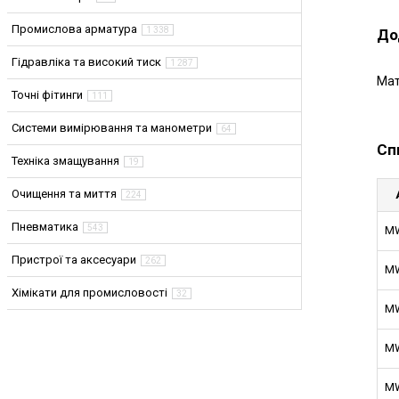
Промислова арматура
1 338
До
Гідравліка та високий тиск
1 287
Мат
Точні фітинги
111
Системи вимірювання та манометри
64
Сп
Техніка змащування
19
Очищення та миття
224
Пневматика
543
MW
Пристрої та аксесуари
262
MW
Хімікати для промисловості
32
MW
MW
MW