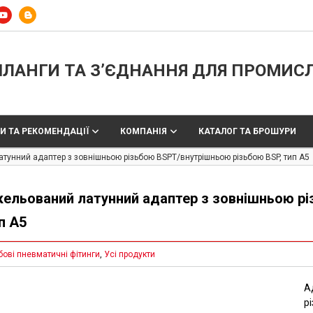
ЛАНГИ ТА З’ЄДНАННЯ ДЛЯ ПРОМИС
И ТА РЕКОМЕНДАЦІЇ
КОМПАНІЯ
КАТАЛОГ ТА БРОШУРИ
атунний адаптер з зовнішньою різьбою BSPT/внутрішньою різьбою BSP, тип A5
кельований латунний адаптер з зовнішньою р
п A5
бові пневматичні фітинги
,
Усі продукти
А
р