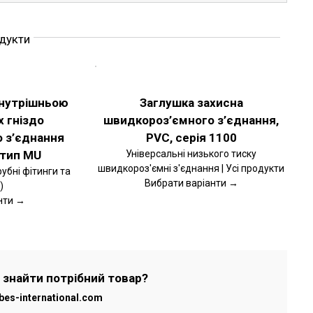
одукти
ОБЕРІТЬ
ОПЦІЇ
ЦЕЙ
ДЕТАЛЬНІШЕ
ТОВАР
внутрішньою
Заглушка захисна
МАЄ
x гніздо
швидкороз’ємного з’єднання,
КІЛЬКА
ВАРІАНТІВ.
 з’єднання
PVC, серія 1100
ПАРАМЕТРИ
МОЖНА
 тип MU
Універсальні низького тиску
ВИБРАТИ
швидкороз'ємні з'єднання | Усі продукти
рубні фітинги та
НА
Вибрати варіанти →
)
СТОРІНЦІ
ТОВАРУ
нти →
 знайти потрібний товар?
bes-international.com