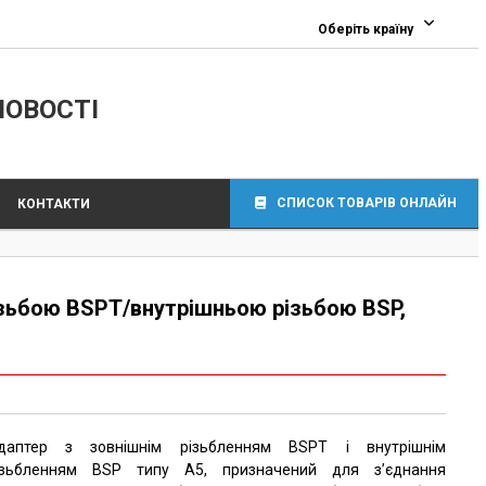
Оберіть країну
ЛОВОСТІ
СПИСОК ТОВАРІВ ОНЛАЙН
КОНТАКТИ
ізьбою BSPT/внутрішньою різьбою BSP,
даптер з зовнішнім різьбленням BSPT і внутрішнім
ізьбленням BSP типу A5, призначений для з’єднання