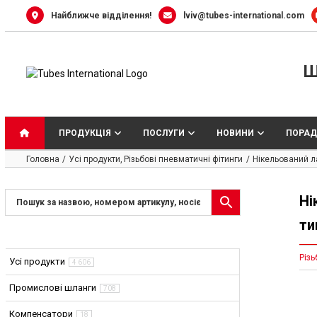
Skip
Найближче відділення!
lviv@tubes-international.com
to
content
Ш
ПРОДУКЦІЯ
ПОСЛУГИ
НОВИНИ
ПОРАД
Головна
Усі продукти
Різьбові пневматичні фітинги
Нікельований л
Ні
ти
Різь
Усі продукти
4 606
Промислові шланги
708
Компенсатори
18