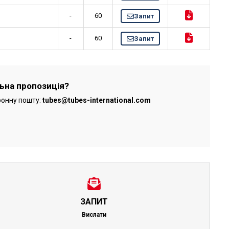
-
60
Запит
-
60
Запит
льна пропозиція?
ронну пошту:
tubes@tubes-international.com
ЗАПИТ
Вислати