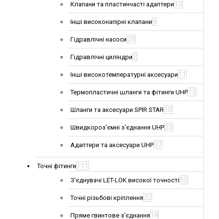
12
Клапани та пластинчасті адаптери
6
Інші високонапірні клапани
20
Гідравлічні насоси
2
Гідравлічні циліндри
11
Інші високотемпературні аксесуари
15
Термопластичні шланги та фітинги UHP
10
Шланги та аксесуари SPIR STAR
25
Швидкороз'ємні з'єднання UHP
37
Адаптери та аксесуари UHP
111
Точні фітинги
55
З'єднувачі LET-LOK високої точності
32
Точні різьбові кріплення
18
Пряме гвинтове з'єднання