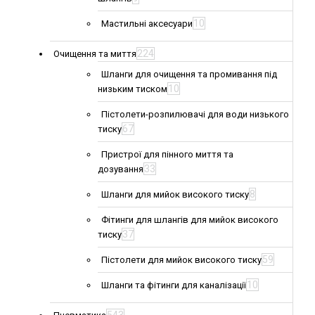
10
Мастильні аксесуари
224
Очищення та миття
Шланги для очищення та промивання під
10
низьким тиском
Пістолети-розпилювачі для води низького
67
тиску
Пристрої для пінного миття та
33
дозування
8
Шланги для мийок високого тиску
Фітинги для шлангів для мийок високого
37
тиску
59
Пістолети для мийок високого тиску
10
Шланги та фітинги для каналізації