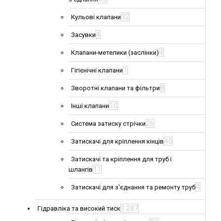
32
Кульові клапани
4
Засувки
4
Клапани-метелики (заслінки)
1
Гігієнічні клапани
8
Зворотні клапани та фільтри
10
Інші клапани
26
Система затиску стрічки
40
Затискачі для кріплення кінців
Затискачі та кріплення для труб і
11
шлангів
4
Затискачі для з'єднання та ремонту труб
1 287
Гідравліка та високий тиск