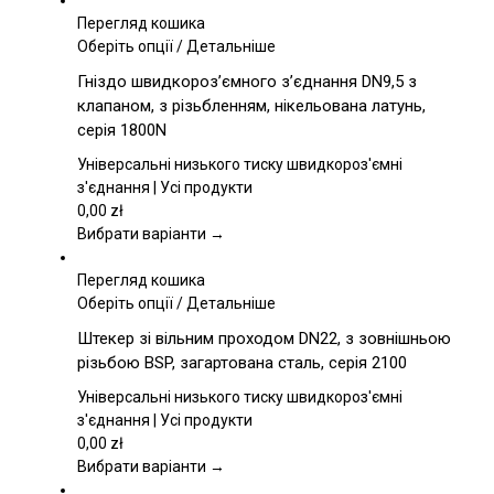
Перегляд кошика
Цей
Оберіть опції
/
Детальніше
товар
Гніздо швидкороз’ємного з’єднання DN9,5 з
має
клапаном, з різьбленням, нікельована латунь,
кілька
серія 1800N
варіантів.
Параметри
Універсальні низького тиску швидкороз'ємні
можна
з'єднання | Усі продукти
вибрати
0,00
zł
на
Вибрати варіанти →
сторінці
товару
Перегляд кошика
Цей
Оберіть опції
/
Детальніше
товар
Штекер зі вільним проходом DN22, з зовнішньою
має
різьбою BSP, загартована сталь, серія 2100
кілька
варіантів.
Універсальні низького тиску швидкороз'ємні
Параметри
з'єднання | Усі продукти
можна
0,00
zł
вибрати
Вибрати варіанти →
на