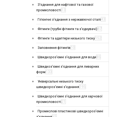
З'єднання для нафтової та газової
13
промисловості
43
Гігієнічні з'єднання з нержавіючої сталі
87
Фітинги (трубні фітинги та з'єднувачі)
152
Фітинги та адаптери низького тиску
10
Заповнення фітингів
85
Швидкороз'ємні з'єднання для води
Швидкоз'ємні з'єднання для ливарних
133
форм
Універсальні низького тиску
195
швидкороз'ємні з'єднання
Швидкороз'ємні з'єднання для харчової
21
промисловості
Промислові пластикові швидкороз'ємні
65
з'єднання