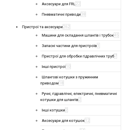
22
Аксесуари для FRL
38
Пневматичні приводи
262
Пристрої та аксесуари
45
Машини для складання шлангів і трубок
1
Запасні частини для пристроїв
7
Пристрої для обробки гідравлічних труб
10
Інші пристрої
Шлангові котушки з пружинним
18
приводом
Ручні, гідравлічні, електричні, пневматичні
2
котушки для шлангів
2
Інші котушки
12
Аксесуари для котушок