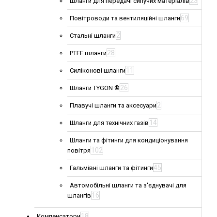
23
Шланги для передачі сипучих матеріалів
69
Повітроводи та вентиляційні шланги
2
Стальні шланги
28
PTFE шланги
11
Силіконові шланги
26
Шланги TYGON ®
2
Плавучі шланги та аксесуари
14
Шланги для технічних газів
Шланги та фітинги для кондиціонування
102
повітря
45
Гальмівні шланги та фітинги
Автомобільні шланги та з'єднувачі для
16
шлангів
18
Компенсатори