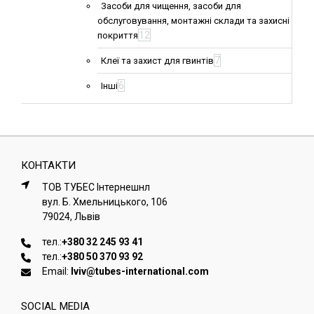
Засоби для чищення, засоби для
обслуговування, монтажні склади та захисні
12
покриття
7
Клеї та захист для гвинтів
6
Інші
КОНТАКТИ
ТОВ ТУБЕС Iнтернешнл
вул. Б. Хмельницького, 106
79024, Львiв
тел.:
+380 32 245 93 41
тел.:
+380 50 370 93 92
Email:
lviv@tubes-international.com
SOCIAL MEDIA