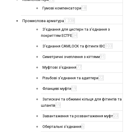
18
Гумові компенсатори
1 338
Промислова арматура
З'єднання для цистерн та з'єднання з
34
покриттям ECTFE
103
З'єднання CAMLOCK та фітинги IBC
91
Симетричні зчеплення з кігтями
77
Муфтові з'єднання
22
Різьбові з'єднання та адаптери
19
Фланцеві муфти
Затискачі та обжимні кільця для фітингів та
19
шлангів
23
Завантаження та розвантаження муфт
6
Обертальні з'єднання