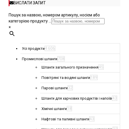
ВИСЛАТИ ЗАПИТ
Пошук за назвою, номером артикулу, носієм або
категорією продукту ...
×
4 606
Усі продукти
708
Промислові шланги
45
Шланги загального призначення
189
Повітряні та водяні шланги
32
Парові шланги
43
Шланги для харчових продуктів і напоїв
18
Хімічні шланги
43
Нафтові та паливні шланги