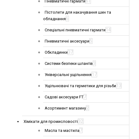
61
Пневматичні гармати
Пістолети для накачування шин та
6
обладнання
14
Спеціальні пневматичні гармати
5
Пневматичні аксесуари
37
Обкладинки
3
Системи безпеки шлангів
17
Універсальні ущільнення
13
Ущільнювачі та герметики для різьби
7
Садові аксесуари FT
2
Асортимент магазину
32
Хімікати для промисловості
7
Масла та мастила