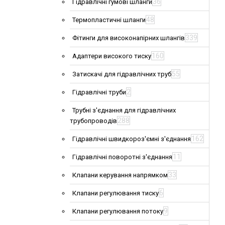
36
Гідравлічні гумові шланги
48
Термопластичні шланги
339
Фітинги для високонапірних шлангів
160
Адаптери високого тиску
55
Затискачі для гідравлічних труб
2
Гідравлічні труби
Трубні з'єднання для гідравлічних
288
трубопроводів
162
Гідравлічні швидкороз'ємні з'єднання
11
Гідравлічні поворотні з'єднання
33
Клапани керування напрямком
6
Клапани регулювання тиску
9
Клапани регулювання потоку