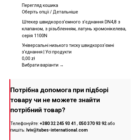
сторінці
Перегляд кошика
товару
Цей
Оберіть опції
/
Детальніше
товар
Штекер швидкороз’ємного з’єднання DN4,8 з
має
клапаном, з різьбленням, латунь хромонікелева,
кілька
серія 1100N
варіантів.
Параметри
Універсальні низького тиску швидкороз'ємні
можна
з'єднання | Усі продукти
вибрати
0,00
zł
на
Вибрати варіанти →
сторінці
товару
Потрібна допомога при підборі
товару чи не можете знайти
потрібний товар?
Телефонуйте:
+380 32 245 93 41
,
050 370 93 92
або
пишіть:
lviv@tubes-international.com