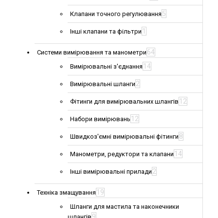
5
Клапани точного регулювання
1
Інші клапани та фільтри
64
Системи вимірювання та манометри
14
Вимірювальні з'єднання
2
Вимірювальні шланги
12
Фітинги для вимірювальних шлангів
12
Набори вимірювань
8
Швидкоз'ємні вимірювальні фітинги
14
Манометри, редуктори та клапани
2
Інші вимірювальні прилади
19
Техніка змащування
Шланги для мастила та наконечники
9
шлангів