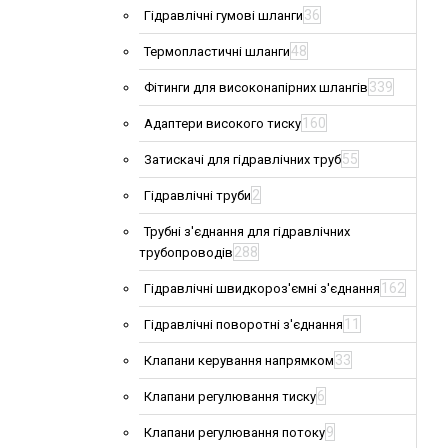
36
Гідравлічні гумові шланги
48
Термопластичні шланги
339
Фітинги для високонапірних шлангів
160
Адаптери високого тиску
55
Затискачі для гідравлічних труб
2
Гідравлічні труби
Трубні з'єднання для гідравлічних
288
трубопроводів
162
Гідравлічні швидкороз'ємні з'єднання
11
Гідравлічні поворотні з'єднання
33
Клапани керування напрямком
6
Клапани регулювання тиску
9
Клапани регулювання потоку