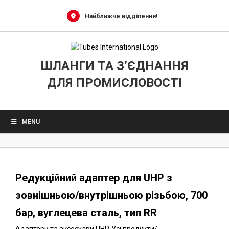
0
Skip
to
Найближче відділення!
content
ШЛАНГИ ТА З’ЄДНАННЯ
ДЛЯ ПРОМИСЛОВОСТІ
MENU
Редукційний адаптер для UHP з
зовнішньою/внутрішньою різьбою, 700
бар, вуглецева сталь, тип RR