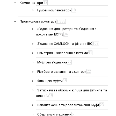
18
Компенсатори
18
Гумові компенсатори
1 338
Промислова арматура
З'єднання для цистерн та з'єднання з
34
покриттям ECTFE
103
З'єднання CAMLOCK та фітинги IBC
91
Симетричні зчеплення з кігтями
77
Муфтові з'єднання
22
Різьбові з'єднання та адаптери
19
Фланцеві муфти
Затискачі та обжимні кільця для фітингів та
19
шлангів
23
Завантаження та розвантаження муфт
6
Обертальні з'єднання