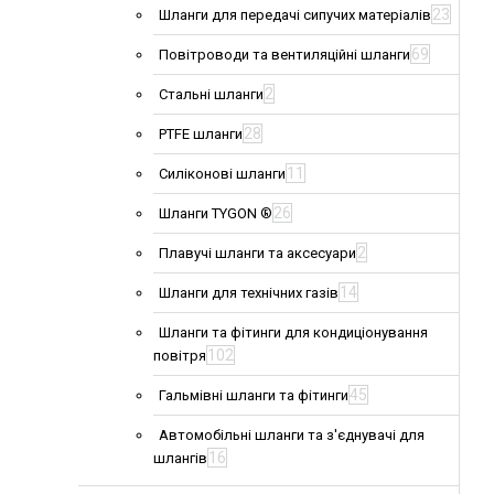
23
Шланги для передачі сипучих матеріалів
69
Повітроводи та вентиляційні шланги
2
Стальні шланги
28
PTFE шланги
11
Силіконові шланги
26
Шланги TYGON ®
2
Плавучі шланги та аксесуари
14
Шланги для технічних газів
Шланги та фітинги для кондиціонування
102
повітря
45
Гальмівні шланги та фітинги
Автомобільні шланги та з'єднувачі для
16
шлангів