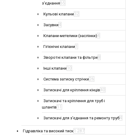
65
з'єднання
32
Кульові клапани
4
Засувки
4
Клапани-метелики (заслінки)
1
Гігієнічні клапани
8
Зворотні клапани та фільтри
10
Інші клапани
26
Система затиску стрічки
40
Затискачі для кріплення кінців
Затискачі та кріплення для труб і
11
шлангів
4
Затискачі для з'єднання та ремонту труб
1 287
Гідравліка та високий тиск