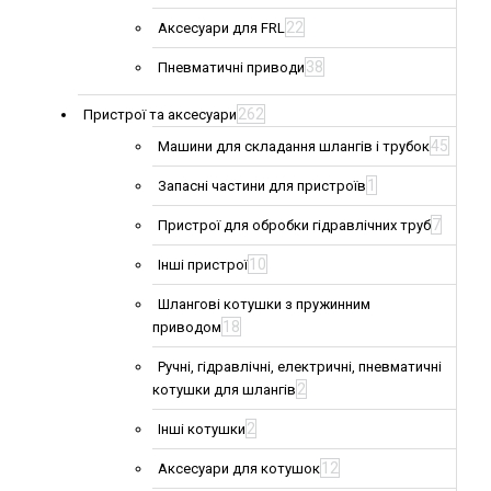
22
Аксесуари для FRL
38
Пневматичні приводи
262
Пристрої та аксесуари
45
Машини для складання шлангів і трубок
1
Запасні частини для пристроїв
7
Пристрої для обробки гідравлічних труб
10
Інші пристрої
Шлангові котушки з пружинним
18
приводом
Ручні, гідравлічні, електричні, пневматичні
2
котушки для шлангів
2
Інші котушки
12
Аксесуари для котушок