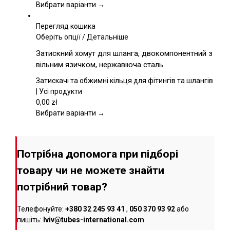
вибрати
Вибрати варіанти →
на
сторінці
Перегляд кошика
товару
Цей
Оберіть опції
/
Детальніше
товар
Затискний хомут для шланга, двокомпонентний з
має
вільним язичком, нержавіюча сталь
кілька
варіантів.
Затискачі та обжимні кільця для фітингів та шлангів
Параметри
| Усі продукти
можна
0,00
zł
вибрати
Вибрати варіанти →
на
сторінці
товару
Потрібна допомога при підборі
товару чи не можете знайти
потрібний товар?
Телефонуйте:
+380 32 245 93 41
,
050 370 93 92
або
пишіть:
lviv@tubes-international.com