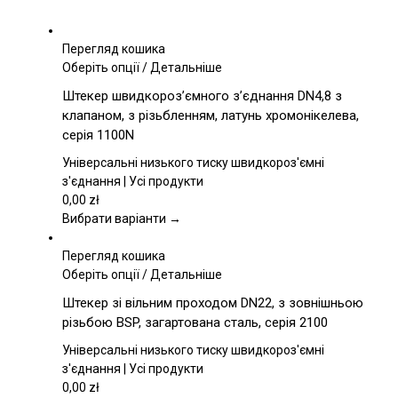
Перегляд кошика
Цей
Оберіть опції
/
Детальніше
товар
Штекер швидкороз’ємного з’єднання DN4,8 з
має
клапаном, з різьбленням, латунь хромонікелева,
кілька
серія 1100N
варіантів.
Параметри
Універсальні низького тиску швидкороз'ємні
можна
з'єднання | Усі продукти
вибрати
0,00
zł
на
Вибрати варіанти →
сторінці
товару
Перегляд кошика
Цей
Оберіть опції
/
Детальніше
товар
Штекер зі вільним проходом DN22, з зовнішньою
має
різьбою BSP, загартована сталь, серія 2100
кілька
варіантів.
Універсальні низького тиску швидкороз'ємні
Параметри
з'єднання | Усі продукти
можна
0,00
zł