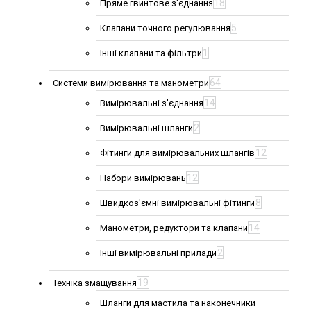
18
Пряме гвинтове з'єднання
5
Клапани точного регулювання
1
Інші клапани та фільтри
64
Системи вимірювання та манометри
14
Вимірювальні з'єднання
2
Вимірювальні шланги
12
Фітинги для вимірювальних шлангів
12
Набори вимірювань
8
Швидкоз'ємні вимірювальні фітинги
14
Манометри, редуктори та клапани
2
Інші вимірювальні прилади
19
Техніка змащування
Шланги для мастила та наконечники