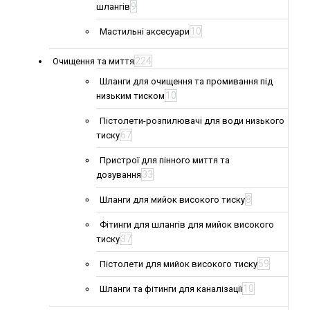
9
шлангів
10
Мастильні аксесуари
224
Очищення та миття
Шланги для очищення та промивання під
10
низьким тиском
Пістолети-розпилювачі для води низького
67
тиску
Пристрої для пінного миття та
33
дозування
8
Шланги для мийок високого тиску
Фітинги для шлангів для мийок високого
37
тиску
59
Пістолети для мийок високого тиску
10
Шланги та фітинги для каналізації