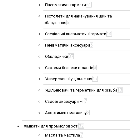
61
Пневматичні гармати
Пістолети для накачування шин та
6
обладнання
14
Спеціальні пневматичні гармати
5
Пневматичні аксесуари
37
Обкладинки
3
Системи безпеки шлангів
17
Універсальні ущільнення
13
Ущільнювачі та герметики для різьби
7
Садові аксесуари FT
2
Асортимент магазину
32
Хімікати для промисловості
7
Масла та мастила