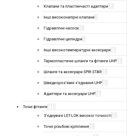
12
Клапани та пластинчасті адаптери
6
Інші високонапірні клапани
20
Гідравлічні насоси
2
Гідравлічні циліндри
11
Інші високотемпературні аксесуари
15
Термопластичні шланги та фітинги UHP
10
Шланги та аксесуари SPIR STAR
25
Швидкороз'ємні з'єднання UHP
37
Адаптери та аксесуари UHP
111
Точні фітинги
55
З'єднувачі LET-LOK високої точності
32
Точні різьбові кріплення