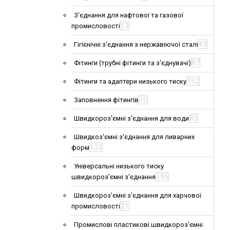
З'єднання для нафтової та газової
13
промисловості
43
Гігієнічні з'єднання з нержавіючої сталі
87
Фітинги (трубні фітинги та з'єднувачі)
152
Фітинги та адаптери низького тиску
10
Заповнення фітингів
85
Швидкороз'ємні з'єднання для води
Швидкоз'ємні з'єднання для ливарних
133
форм
Універсальні низького тиску
195
швидкороз'ємні з'єднання
Швидкороз'ємні з'єднання для харчової
21
промисловості
Промислові пластикові швидкороз'ємні