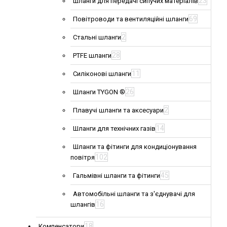
23
Шланги для передачі сипучих матеріалів
69
Повітроводи та вентиляційні шланги
2
Стальні шланги
28
PTFE шланги
11
Силіконові шланги
26
Шланги TYGON ®
2
Плавучі шланги та аксесуари
14
Шланги для технічних газів
Шланги та фітинги для кондиціонування
102
повітря
45
Гальмівні шланги та фітинги
Автомобільні шланги та з'єднувачі для
16
шлангів
18
Компенсатори