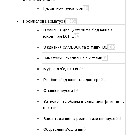
18
Гумові компенсатори
1 338
Промислова арматура
З'єднання для цистерн та з'єднання з
34
покриттям ECTFE
103
З'єднання CAMLOCK та фітинги IBC
91
Симетричні зчеплення з кігтями
77
Муфтові з'єднання
22
Різьбові з'єднання та адаптери
19
Фланцеві муфти
Затискачі та обжимні кільця для фітингів та
19
шлангів
23
Завантаження та розвантаження муфт
6
Обертальні з'єднання