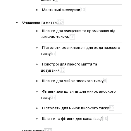
10
Мастильні аксесуари
224
Очищення та миття
Шланги для очищення та промивання під
10
низьким тиском
Пістолети-розпилювачі для води низького
67
тиску
Пристрої для пінного миття та
33
дозування
8
Шланги для мийок високого тиску
Фітинги для шлангів для мийок високого
37
тиску
59
Пістолети для мийок високого тиску
10
Шланги та фітинги для каналізації