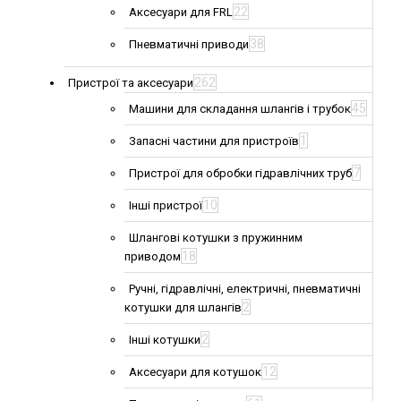
22
Аксесуари для FRL
38
Пневматичні приводи
262
Пристрої та аксесуари
45
Машини для складання шлангів і трубок
1
Запасні частини для пристроїв
7
Пристрої для обробки гідравлічних труб
10
Інші пристрої
Шлангові котушки з пружинним
18
приводом
Ручні, гідравлічні, електричні, пневматичні
2
котушки для шлангів
2
Інші котушки
12
Аксесуари для котушок