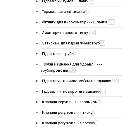
36
Гідравлічні гумові шланги
48
Термопластичні шланги
339
Фітинги для високонапірних шлангів
160
Адаптери високого тиску
55
Затискачі для гідравлічних труб
2
Гідравлічні труби
Трубні з'єднання для гідравлічних
288
трубопроводів
162
Гідравлічні швидкороз'ємні з'єднання
11
Гідравлічні поворотні з'єднання
33
Клапани керування напрямком
6
Клапани регулювання тиску
9
Клапани регулювання потоку