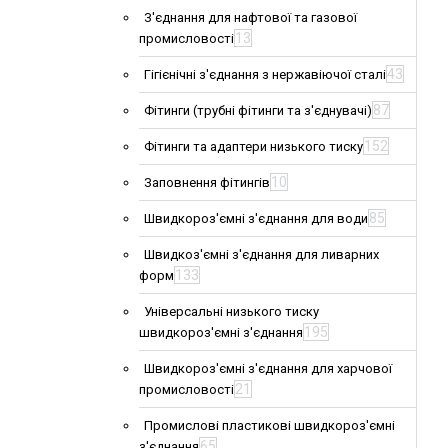
З'єднання для нафтової та газової
13
промисловості
43
Гігієнічні з'єднання з нержавіючої сталі
87
Фітинги (трубні фітинги та з'єднувачі)
152
Фітинги та адаптери низького тиску
10
Заповнення фітингів
85
Швидкороз'ємні з'єднання для води
Швидкоз'ємні з'єднання для ливарних
133
форм
Універсальні низького тиску
195
швидкороз'ємні з'єднання
Швидкороз'ємні з'єднання для харчової
21
промисловості
Промислові пластикові швидкороз'ємні
65
з'єднання