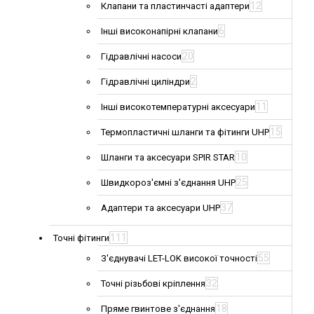
12
Клапани та пластинчасті адаптери
6
Інші високонапірні клапани
20
Гідравлічні насоси
2
Гідравлічні циліндри
11
Інші високотемпературні аксесуари
15
Термопластичні шланги та фітинги UHP
10
Шланги та аксесуари SPIR STAR
25
Швидкороз'ємні з'єднання UHP
37
Адаптери та аксесуари UHP
111
Точні фітинги
55
З'єднувачі LET-LOK високої точності
32
Точні різьбові кріплення
18
Пряме гвинтове з'єднання