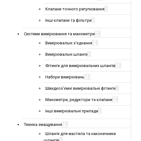
5
Клапани точного регулювання
1
Інші клапани та фільтри
64
Системи вимірювання та манометри
14
Вимірювальні з'єднання
2
Вимірювальні шланги
12
Фітинги для вимірювальних шлангів
12
Набори вимірювань
8
Швидкоз'ємні вимірювальні фітинги
14
Манометри, редуктори та клапани
2
Інші вимірювальні прилади
19
Техніка змащування
Шланги для мастила та наконечники
9
шлангів