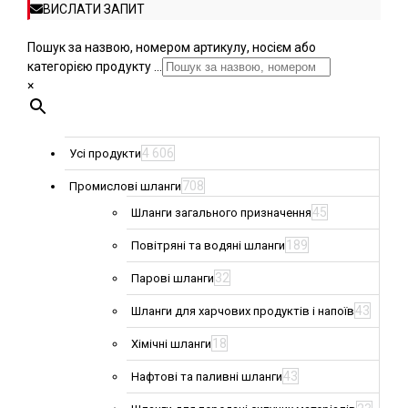
ВИСЛАТИ ЗАПИТ
Пошук за назвою, номером артикулу, носієм або
категорією продукту ...
×
4 606
Усі продукти
708
Промислові шланги
45
Шланги загального призначення
189
Повітряні та водяні шланги
32
Парові шланги
43
Шланги для харчових продуктів і напоїв
18
Хімічні шланги
43
Нафтові та паливні шланги