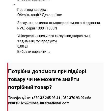
сторінці
товару
Перегляд кошика
Цей
Оберіть опції
/
Детальніше
товар
Заглушка захисна швидкороз’ємного з’єднання,
має
PVC, серія 1300 і 1300N
кілька
варіантів.
Універсальні низького тиску швидкороз'ємні
Параметри
з'єднання | Усі продукти
можна
0,00
zł
вибрати
Вибрати варіанти →
на
сторінці
товару
Потрібна допомога при підборі
товару чи не можете знайти
потрібний товар?
Телефонуйте:
+380 32 245 93 41
,
050 370 93 92
або
пишіть:
lviv@tubes-international.com