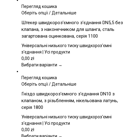
Перегляд кошика
Цей
Оберіть опції
/
Детальніше
товар
Штекер швидкороз’ємного з’єднання DN5,5 без
має
клапана, з наконечником для шланга, сталь
кілька
загартована оцинкована, серія 1100
варіантів.
Параметри
Універсальні низького тиску швидкороз'ємні
можна
з'єднання | Усі продукти
вибрати
0,00
zł
на
Вибрати варіанти →
сторінці
товару
Перегляд кошика
Цей
Оберіть опції
/
Детальніше
товар
Гніздо швидкороз’ємного з’єднання DN10 з
має
клапаном, з різьбленням, нікельована латунь,
кілька
серія 1800
варіантів.
Параметри
Універсальні низького тиску швидкороз'ємні
можна
з'єднання | Усі продукти
вибрати
0,00
zł
на
Вибрати варіанти →