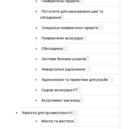
61
Пневматичні гармати
Пістолети для накачування шин та
6
обладнання
14
Спеціальні пневматичні гармати
5
Пневматичні аксесуари
37
Обкладинки
3
Системи безпеки шлангів
17
Універсальні ущільнення
13
Ущільнювачі та герметики для різьби
7
Садові аксесуари FT
2
Асортимент магазину
32
Хімікати для промисловості
7
Масла та мастила