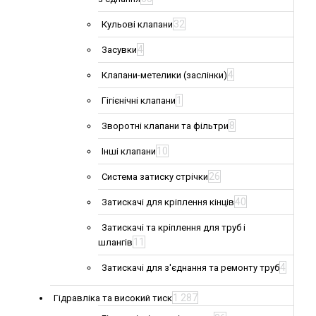
32
Кульові клапани
4
Засувки
4
Клапани-метелики (заслінки)
1
Гігієнічні клапани
8
Зворотні клапани та фільтри
10
Інші клапани
26
Система затиску стрічки
40
Затискачі для кріплення кінців
Затискачі та кріплення для труб і
11
шлангів
4
Затискачі для з'єднання та ремонту труб
1 287
Гідравліка та високий тиск