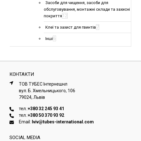
Засоби для чищення, засоби для
обслуговування, монтажні склади та захисні
12
покриття
7
Клеї та захист для гвинтів
6
Інші
КОНТАКТИ
ТОВ ТУБЕС Iнтернешнл
вул. Б. Хмельницького, 106
79024, Львiв
тел.:
+380 32 245 93 41
тел.:
+380 50 370 93 92
Email:
lviv@tubes-international.com
SOCIAL MEDIA