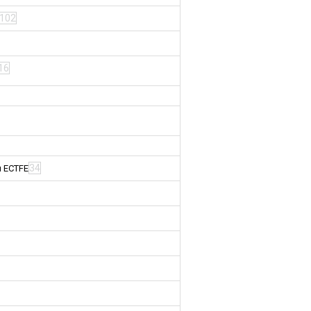
102
16
34
м ECTFE