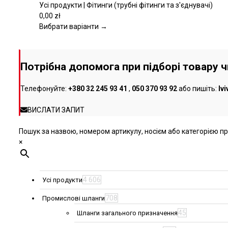
кілька
Усі продукти | Фітинги (трубні фітинги та з'єднувачі)
варіантів.
0,00
zł
Параметри
Вибрати варіанти →
можна
вибрати
на
Потрібна допомога при підборі товару 
сторінці
товару
Телефонуйте:
+380 32 245 93 41
,
050 370 93 92
або пишіть:
lv
ВИСЛАТИ ЗАПИТ
Пошук за назвою, номером артикулу, носієм або категорією про
×
4 606
Усі продукти
708
Промислові шланги
45
Шланги загального призначення