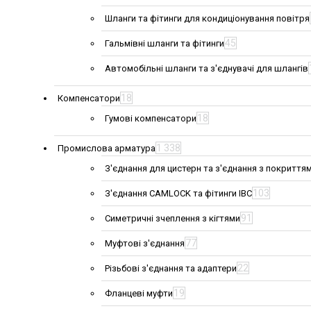
Шланги та фітинги для кондиціонування повітря
45
Гальмівні шланги та фітинги
Автомобільні шланги та з'єднувачі для шлангів
18
Компенсатори
18
Гумові компенсатори
1 338
Промислова арматура
З'єднання для цистерн та з'єднання з покриття
103
З'єднання CAMLOCK та фітинги IBC
91
Симетричні зчеплення з кігтями
77
Муфтові з'єднання
22
Різьбові з'єднання та адаптери
19
Фланцеві муфти