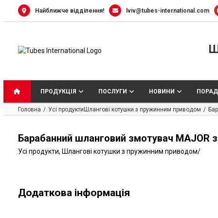
Skip
Найближче відділення!
lviv@tubes-international.com
to
content
Ш
ПРОДУКЦІЯ
ПОСЛУГИ
НОВИНИ
ПОРАД
Головна
Усі продукти
Шлангові котушки з пружинним приводом
Бар
Барабанний шланговий змотувач MAJOR з 
Усі продукти
,
Шлангові котушки з пружинним приводом
/
Додаткова інформація