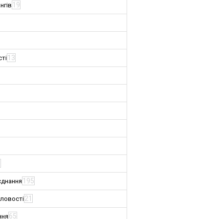
19
нгів
13
сті
3
195
єднання
21
словості
65
ння