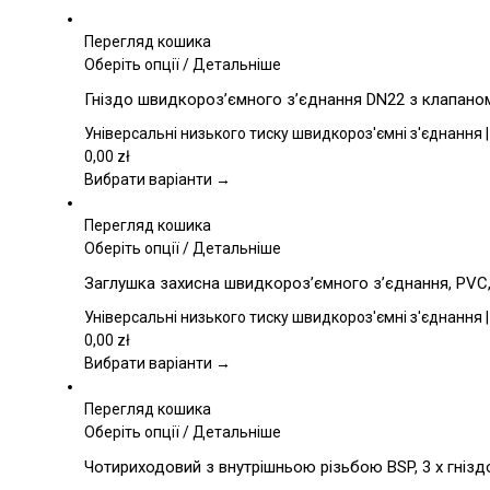
Перегляд кошика
Цей
Оберіть опції
/
Детальніше
товар
Гніздо швидкороз’ємного з’єднання DN22 з клапаном,
має
кілька
Універсальні низького тиску швидкороз'ємні з'єднання |
варіантів.
0,00
zł
Параметри
Вибрати варіанти →
можна
вибрати
Перегляд кошика
на
Цей
Оберіть опції
/
Детальніше
сторінці
товар
Заглушка захисна швидкороз’ємного з’єднання, PVC, 
товару
має
кілька
Універсальні низького тиску швидкороз'ємні з'єднання |
варіантів.
0,00
zł
Параметри
Вибрати варіанти →
можна
вибрати
Перегляд кошика
на
Цей
Оберіть опції
/
Детальніше
сторінці
товар
Чотириходовий з внутрішньою різьбою BSP, 3 x гнізд
товару
має