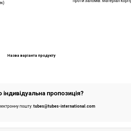
проти заломів. Матеріал корпу
ик)
Назва варіанта продукту
бо індивідуальна пропозиція?
лектронну пошту:
tubes@tubes-international.com