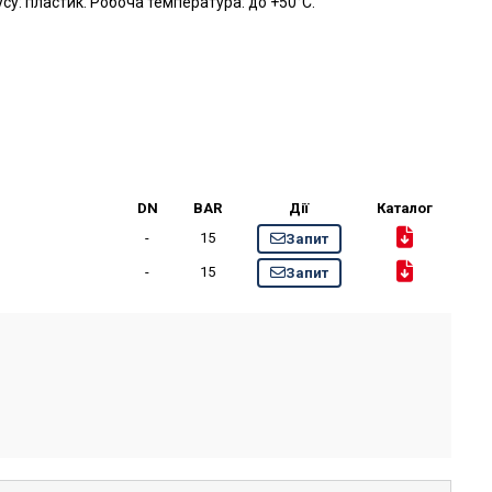
су: пластик. Робоча температура: до +50°C.
DN
BAR
Дії
Каталог
-
15
Запит
-
15
Запит