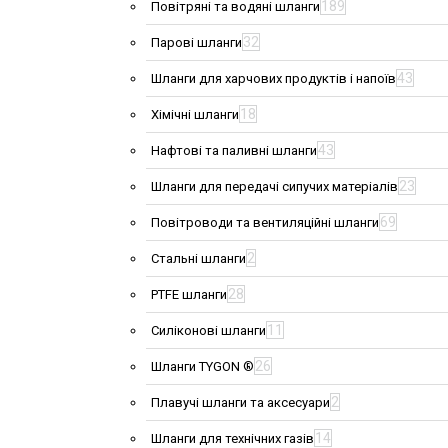
189
Повітряні та водяні шланги
32
Парові шланги
43
Шланги для харчових продуктів і напоїв
18
Хімічні шланги
43
Нафтові та паливні шланги
23
Шланги для передачі сипучих матеріалів
69
Повітроводи та вентиляційні шланги
2
Стальні шланги
28
PTFE шланги
11
Силіконові шланги
26
Шланги TYGON ®
2
Плавучі шланги та аксесуари
14
Шланги для технічних газів