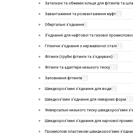
Затискачі та обжимні кільця для фітингів та шла
23
Завантаження та розвантаження муфт
6
Обертальні з'єднання
З'єднання для нафтової та газової промислово
43
Гігієнічні з'єднання з нержавіючої сталі
87
Фітинги (трубні фітинги та з'єднувачі)
152
Фітинги та адаптери низького тиску
10
Заповнення фітингів
85
Швидкороз'ємні з'єднання для води
13
Швидкоз'ємні з'єднання для ливарних форм
Універсальні низького тиску швидкороз'ємні з'
Швидкороз'ємні з'єднання для харчової проми
Промислові пластикові швидкороз'ємні з'єдна