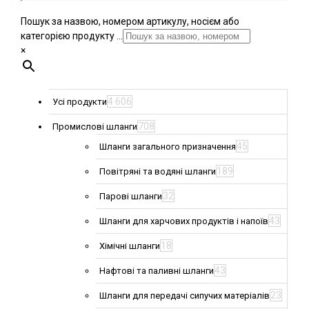
Пошук за назвою, номером артикулу, носієм або
категорією продукту ...
×
4 606
Усі продукти
708
Промислові шланги
45
Шланги загального призначення
189
Повітряні та водяні шланги
32
Парові шланги
43
Шланги для харчових продуктів і напоїв
18
Хімічні шланги
43
Нафтові та паливні шланги
23
Шланги для передачі сипучих матеріалів