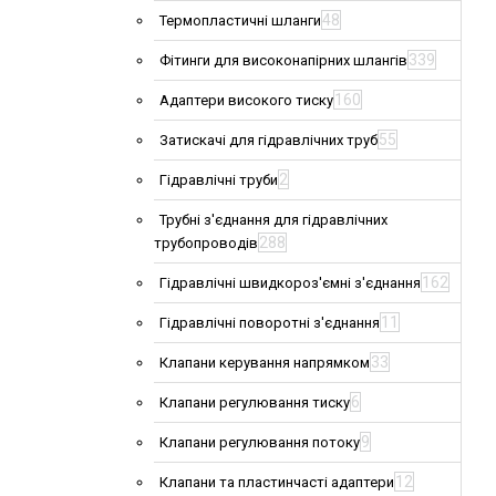
48
Термопластичні шланги
339
Фітинги для високонапірних шлангів
160
Адаптери високого тиску
55
Затискачі для гідравлічних труб
2
Гідравлічні труби
Трубні з'єднання для гідравлічних
288
трубопроводів
162
Гідравлічні швидкороз'ємні з'єднання
11
Гідравлічні поворотні з'єднання
33
Клапани керування напрямком
6
Клапани регулювання тиску
9
Клапани регулювання потоку
12
Клапани та пластинчасті адаптери