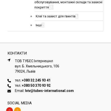
обслуговування, монтажні склади та захисні
12
покриття
7
Клеї та захист для гвинтів
6
Інші
КОНТАКТИ
ТОВ ТУБЕС Iнтернешнл
вул. Б. Хмельницького, 106
79024, Львiв
тел.:
+380 32 245 93 41
тел.:
+380 50 370 93 92
Email:
lviv@tubes-international.com
SOCIAL MEDIA