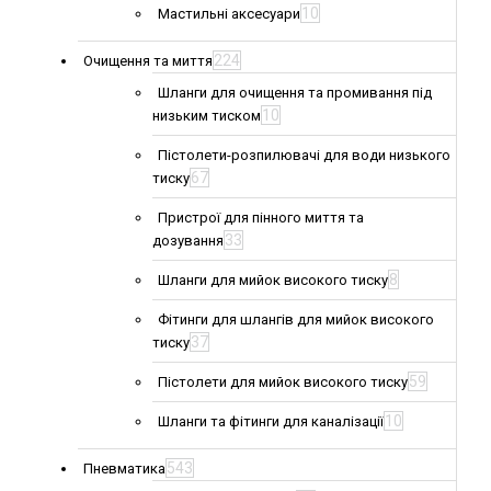
10
Мастильні аксесуари
224
Очищення та миття
Шланги для очищення та промивання під
10
низьким тиском
Пістолети-розпилювачі для води низького
67
тиску
Пристрої для пінного миття та
33
дозування
8
Шланги для мийок високого тиску
Фітинги для шлангів для мийок високого
37
тиску
59
Пістолети для мийок високого тиску
10
Шланги та фітинги для каналізації
543
Пневматика