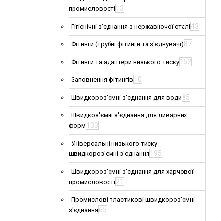
13
промисловості
43
Гігієнічні з'єднання з нержавіючої сталі
87
Фітинги (трубні фітинги та з'єднувачі)
152
Фітинги та адаптери низького тиску
10
Заповнення фітингів
85
Швидкороз'ємні з'єднання для води
Швидкоз'ємні з'єднання для ливарних
133
форм
Універсальні низького тиску
195
швидкороз'ємні з'єднання
Швидкороз'ємні з'єднання для харчової
21
промисловості
Промислові пластикові швидкороз'ємні
65
з'єднання