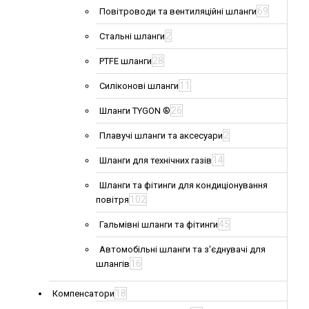
69
Повітроводи та вентиляційні шланги
2
Стальні шланги
28
PTFE шланги
11
Силіконові шланги
26
Шланги TYGON ®
2
Плавучі шланги та аксесуари
14
Шланги для технічних газів
Шланги та фітинги для кондиціонування
102
повітря
45
Гальмівні шланги та фітинги
Автомобільні шланги та з'єднувачі для
16
шлангів
18
Компенсатори