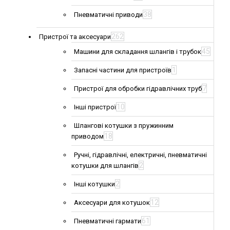
38
Пневматичні приводи
262
Пристрої та аксесуари
45
Машини для складання шлангів і трубок
1
Запасні частини для пристроїв
7
Пристрої для обробки гідравлічних труб
10
Інші пристрої
Шлангові котушки з пружинним
18
приводом
Ручні, гідравлічні, електричні, пневматичні
2
котушки для шлангів
2
Інші котушки
12
Аксесуари для котушок
61
Пневматичні гармати