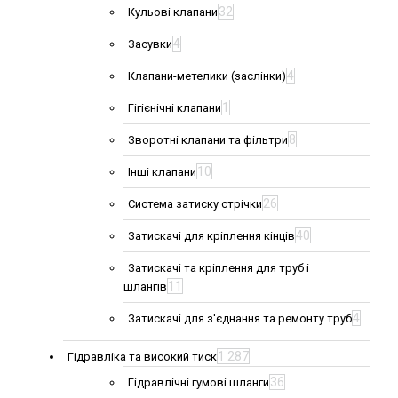
32
Кульові клапани
4
Засувки
4
Клапани-метелики (заслінки)
1
Гігієнічні клапани
8
Зворотні клапани та фільтри
10
Інші клапани
26
Система затиску стрічки
40
Затискачі для кріплення кінців
Затискачі та кріплення для труб і
11
шлангів
4
Затискачі для з'єднання та ремонту труб
1 287
Гідравліка та високий тиск
36
Гідравлічні гумові шланги