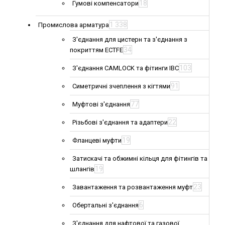
18
Гумові компенсатори
1 338
Промислова арматура
З'єднання для цистерн та з'єднання з
34
покриттям ECTFE
103
З'єднання CAMLOCK та фітинги IBC
91
Симетричні зчеплення з кігтями
77
Муфтові з'єднання
22
Різьбові з'єднання та адаптери
19
Фланцеві муфти
Затискачі та обжимні кільця для фітингів та
19
шлангів
23
Завантаження та розвантаження муфт
6
Обертальні з'єднання
З'єднання для нафтової та газової