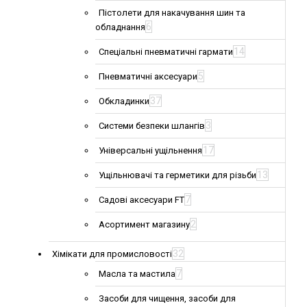
Пістолети для накачування шин та
6
обладнання
14
Спеціальні пневматичні гармати
5
Пневматичні аксесуари
37
Обкладинки
3
Системи безпеки шлангів
17
Універсальні ущільнення
13
Ущільнювачі та герметики для різьби
7
Садові аксесуари FT
2
Асортимент магазину
32
Хімікати для промисловості
7
Масла та мастила
Засоби для чищення, засоби для