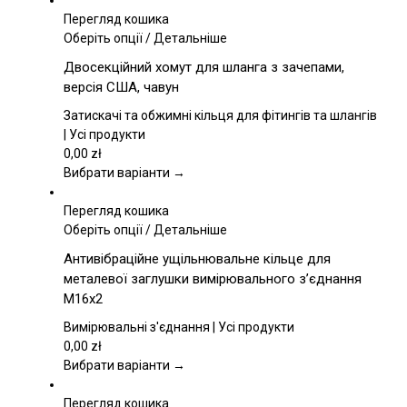
Перегляд кошика
Цей
Оберіть опції
/
Детальніше
товар
Двосекційний хомут для шланга з зачепами,
має
версія США, чавун
кілька
варіантів.
Затискачі та обжимні кільця для фітингів та шлангів
Параметри
| Усі продукти
можна
0,00
zł
вибрати
Вибрати варіанти →
на
сторінці
Перегляд кошика
товару
Цей
Оберіть опції
/
Детальніше
товар
Антивібраційне ущільнювальне кільце для
має
металевої заглушки вимірювального з’єднання
кілька
M16x2
варіантів.
Параметри
Вимірювальні з'єднання | Усі продукти
можна
0,00
zł
вибрати
Вибрати варіанти →
на
сторінці
Перегляд кошика