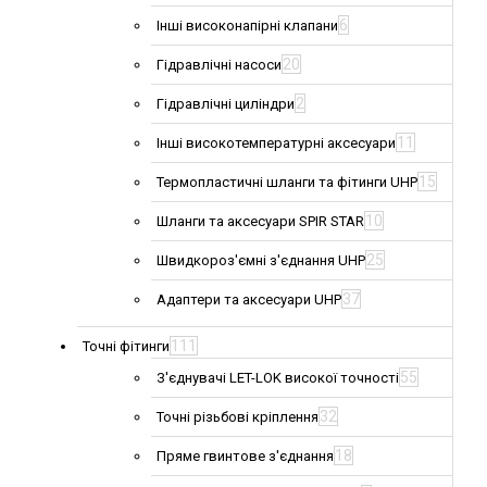
6
Інші високонапірні клапани
20
Гідравлічні насоси
2
Гідравлічні циліндри
11
Інші високотемпературні аксесуари
15
Термопластичні шланги та фітинги UHP
10
Шланги та аксесуари SPIR STAR
25
Швидкороз'ємні з'єднання UHP
37
Адаптери та аксесуари UHP
111
Точні фітинги
55
З'єднувачі LET-LOK високої точності
32
Точні різьбові кріплення
18
Пряме гвинтове з'єднання