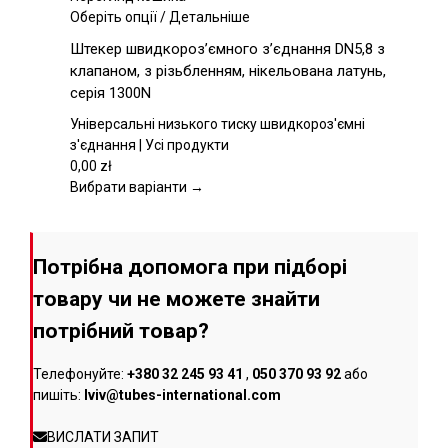
товару
Цей
Оберіть опції
/
Детальніше
товар
Штекер швидкороз’ємного з’єднання DN5,8 з
має
клапаном, з різьбленням, нікельована латунь,
кілька
серія 1300N
варіантів.
Параметри
Універсальні низького тиску швидкороз'ємні
можна
з'єднання | Усі продукти
вибрати
0,00
zł
на
Вибрати варіанти →
сторінці
товару
Потрібна допомога при підборі
товару чи не можете знайти
потрібний товар?
Телефонуйте:
+380 32 245 93 41
,
050 370 93 92
або
пишіть:
lviv@tubes-international.com
ВИСЛАТИ ЗАПИТ