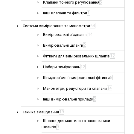
5
Клапани точного регулювання
1
Інші клапани та фільтри
64
Системи вимірювання та манометри
14
Вимірювальні з'єднання
2
Вимірювальні шланги
12
Фітинги для вимірювальних шлангів
12
Набори вимірювань
8
Швидкоз'ємні вимірювальні фітинги
14
Манометри, редуктори та клапани
2
Інші вимірювальні прилади
19
Техніка змащування
Шланги для мастила та наконечники
9
шлангів