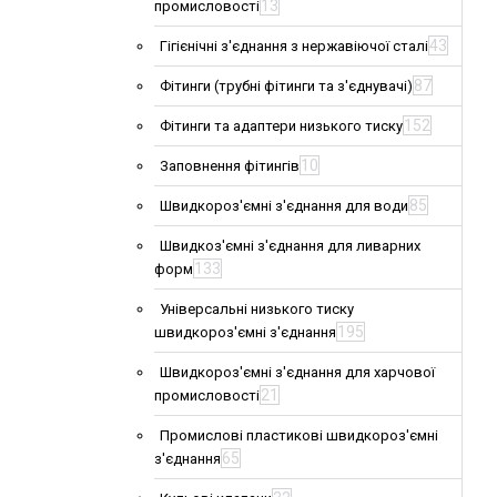
13
промисловості
43
Гігієнічні з'єднання з нержавіючої сталі
87
Фітинги (трубні фітинги та з'єднувачі)
152
Фітинги та адаптери низького тиску
10
Заповнення фітингів
85
Швидкороз'ємні з'єднання для води
Швидкоз'ємні з'єднання для ливарних
133
форм
Універсальні низького тиску
195
швидкороз'ємні з'єднання
Швидкороз'ємні з'єднання для харчової
21
промисловості
Промислові пластикові швидкороз'ємні
65
з'єднання