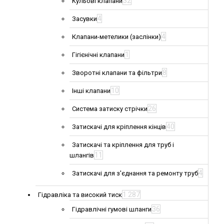
32
Кульові клапани
4
Засувки
4
Клапани-метелики (заслінки)
1
Гігієнічні клапани
8
Зворотні клапани та фільтри
10
Інші клапани
26
Система затиску стрічки
40
Затискачі для кріплення кінців
Затискачі та кріплення для труб і
11
шлангів
4
Затискачі для з'єднання та ремонту труб
1 287
Гідравліка та високий тиск
36
Гідравлічні гумові шланги