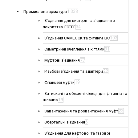
1 338
Промислова арматура
З'єднання для цистерн та з'єднання з
34
покриттям ECTFE
103
З'єднання CAMLOCK та фітинги IBC
91
Симетричні зчеплення з кігтями
77
Муфтові з'єднання
22
Різьбові з'єднання та адаптери
19
Фланцеві муфти
Затискачі та обжимні кільця для фітингів та
19
шлангів
23
Завантаження та розвантаження муфт
6
Обертальні з'єднання
З'єднання для нафтової та газової