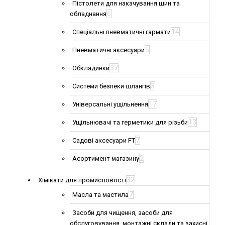
Пістолети для накачування шин та
6
обладнання
14
Спеціальні пневматичні гармати
5
Пневматичні аксесуари
37
Обкладинки
3
Системи безпеки шлангів
17
Універсальні ущільнення
13
Ущільнювачі та герметики для різьби
7
Садові аксесуари FT
2
Асортимент магазину
32
Хімікати для промисловості
7
Масла та мастила
Засоби для чищення, засоби для
обслуговування, монтажні склади та захисні