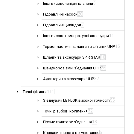
6
Інші високонапірні клапани
20
Гідравлічні насоси
2
Гідравлічні циліндри
11
Інші високотемпературні аксесуари
15
Термопластичні шланги та фітинги UHP
10
Шланги та аксесуари SPIR STAR
25
Швидкороз'ємні з'єднання UHP
37
Адаптери та аксесуари UHP
111
Точні фітинги
55
З'єднувачі LET-LOK високої точності
32
Точні різьбові кріплення
18
Пряме гвинтове з'єднання
5
Клапани точного регулювання