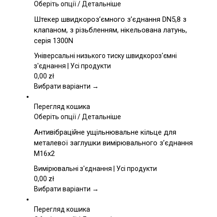
Цей
Оберіть опції
/
Детальніше
товар
Штекер швидкороз’ємного з’єднання DN5,8 з
має
клапаном, з різьбленням, нікельована латунь,
кілька
серія 1300N
варіантів.
Параметри
Універсальні низького тиску швидкороз'ємні
можна
з'єднання | Усі продукти
вибрати
0,00
zł
на
Вибрати варіанти →
сторінці
товару
Перегляд кошика
Цей
Оберіть опції
/
Детальніше
товар
Антивібраційне ущільнювальне кільце для
має
металевої заглушки вимірювального з’єднання
кілька
M16x2
варіантів.
Параметри
Вимірювальні з'єднання | Усі продукти
можна
0,00
zł
вибрати
Вибрати варіанти →
на
сторінці
Перегляд кошика