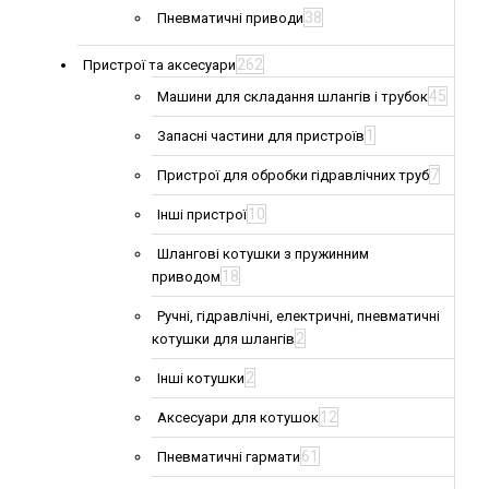
38
Пневматичні приводи
262
Пристрої та аксесуари
45
Машини для складання шлангів і трубок
1
Запасні частини для пристроїв
7
Пристрої для обробки гідравлічних труб
10
Інші пристрої
Шлангові котушки з пружинним
18
приводом
Ручні, гідравлічні, електричні, пневматичні
2
котушки для шлангів
2
Інші котушки
12
Аксесуари для котушок
61
Пневматичні гармати