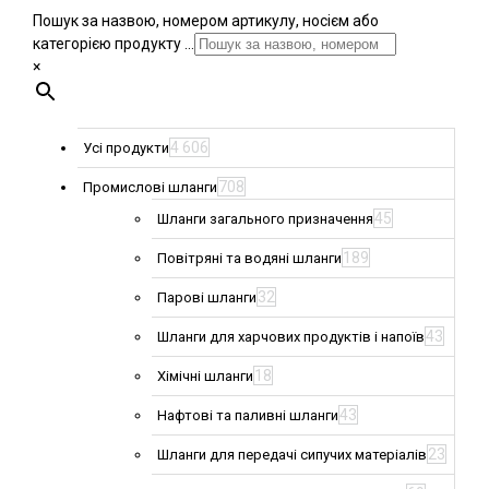
Пошук за назвою, номером артикулу, носієм або
категорією продукту ...
×
4 606
Усі продукти
708
Промислові шланги
45
Шланги загального призначення
189
Повітряні та водяні шланги
32
Парові шланги
43
Шланги для харчових продуктів і напоїв
18
Хімічні шланги
43
Нафтові та паливні шланги
23
Шланги для передачі сипучих матеріалів