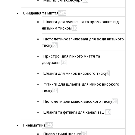
10
Мастильні аксесуари
224
Очищення та миття
Шланги для очищення та промивання під
10
низьким тиском
Пістолети-розпилювачі для води низького
67
тиску
Пристрої для пінного миття та
33
дозування
8
Шланги для мийок високого тиску
Фітинги для шлангів для мийок високого
37
тиску
59
Пістолети для мийок високого тиску
10
Шланги та фітинги для каналізації
543
Пневматика
35
Пневматичні шланги