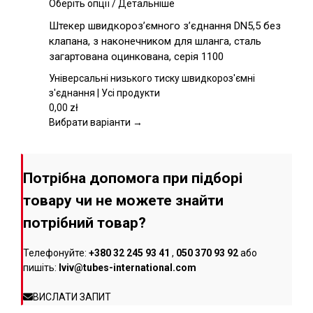
товару
Цей
Оберіть опції
/
Детальніше
товар
Штекер швидкороз’ємного з’єднання DN5,5 без
має
клапана, з наконечником для шланга, сталь
кілька
загартована оцинкована, серія 1100
варіантів.
Параметри
Універсальні низького тиску швидкороз'ємні
можна
з'єднання | Усі продукти
вибрати
0,00
zł
на
Вибрати варіанти →
сторінці
товару
Потрібна допомога при підборі
товару чи не можете знайти
потрібний товар?
Телефонуйте:
+380 32 245 93 41
,
050 370 93 92
або
пишіть:
lviv@tubes-international.com
ВИСЛАТИ ЗАПИТ