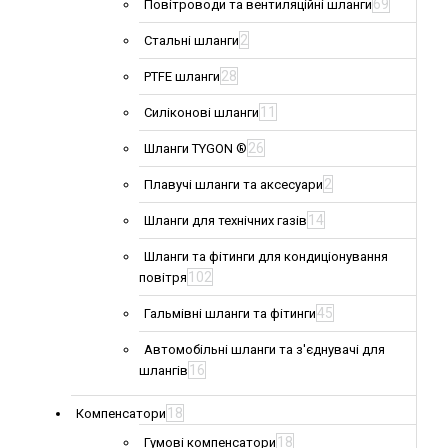
69
Повітроводи та вентиляційні шланги
2
Стальні шланги
28
PTFE шланги
11
Силіконові шланги
26
Шланги TYGON ®
2
Плавучі шланги та аксесуари
14
Шланги для технічних газів
Шланги та фітинги для кондиціонування
102
повітря
45
Гальмівні шланги та фітинги
Автомобільні шланги та з'єднувачі для
16
шлангів
18
Компенсатори
18
Гумові компенсатори