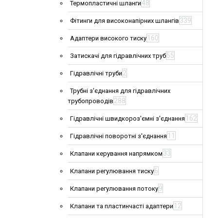
48
Термопластичні шланги
339
Фітинги для високонапірних шлангів
160
Адаптери високого тиску
55
Затискачі для гідравлічних труб
2
Гідравлічні труби
Трубні з'єднання для гідравлічних
288
трубопроводів
162
Гідравлічні швидкороз'ємні з'єднання
11
Гідравлічні поворотні з'єднання
33
Клапани керування напрямком
6
Клапани регулювання тиску
9
Клапани регулювання потоку
12
Клапани та пластинчасті адаптери