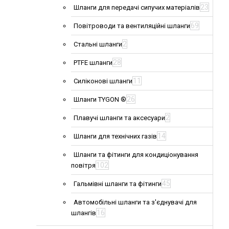
23
Шланги для передачі сипучих матеріалів
69
Повітроводи та вентиляційні шланги
2
Стальні шланги
28
PTFE шланги
11
Силіконові шланги
26
Шланги TYGON ®
2
Плавучі шланги та аксесуари
14
Шланги для технічних газів
Шланги та фітинги для кондиціонування
102
повітря
45
Гальмівні шланги та фітинги
Автомобільні шланги та з'єднувачі для
16
шлангів