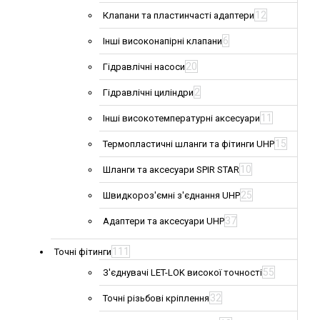
12
Клапани та пластинчасті адаптери
6
Інші високонапірні клапани
20
Гідравлічні насоси
2
Гідравлічні циліндри
11
Інші високотемпературні аксесуари
15
Термопластичні шланги та фітинги UHP
10
Шланги та аксесуари SPIR STAR
25
Швидкороз'ємні з'єднання UHP
37
Адаптери та аксесуари UHP
111
Точні фітинги
55
З'єднувачі LET-LOK високої точності
32
Точні різьбові кріплення