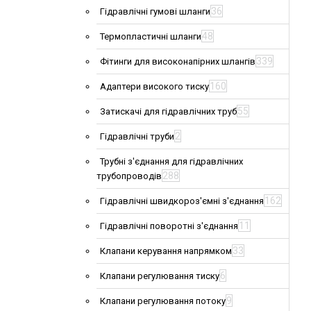
36
Гідравлічні гумові шланги
48
Термопластичні шланги
339
Фітинги для високонапірних шлангів
160
Адаптери високого тиску
55
Затискачі для гідравлічних труб
2
Гідравлічні труби
Трубні з'єднання для гідравлічних
288
трубопроводів
162
Гідравлічні швидкороз'ємні з'єднання
11
Гідравлічні поворотні з'єднання
33
Клапани керування напрямком
6
Клапани регулювання тиску
9
Клапани регулювання потоку