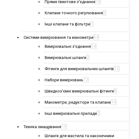
18
Пряме гвинтове з'єднання
5
Клапани точного регулювання
1
Інші клапани та фільтри
64
Системи вимірювання та манометри
14
Вимірювальні з'єднання
2
Вимірювальні шланги
12
Фітинги для вимірювальних шлангів
12
Набори вимірювань
8
Швидкоз'ємні вимірювальні фітинги
14
Манометри, редуктори та клапани
2
Інші вимірювальні прилади
19
Техніка змащування
Шланги для мастила та наконечники