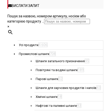
ВИСЛАТИ ЗАПИТ
Пошук за назвою, номером артикулу, носієм або
категорією продукту ...
×
4 606
Усі продукти
708
Промислові шланги
45
Шланги загального призначення
189
Повітряні та водяні шланги
32
Парові шланги
43
Шланги для харчових продуктів і напоїв
18
Хімічні шланги
43
Нафтові та паливні шланги