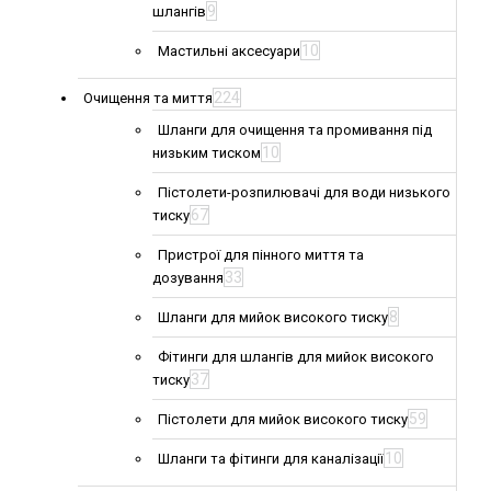
9
шлангів
10
Мастильні аксесуари
224
Очищення та миття
Шланги для очищення та промивання під
10
низьким тиском
Пістолети-розпилювачі для води низького
67
тиску
Пристрої для пінного миття та
33
дозування
8
Шланги для мийок високого тиску
Фітинги для шлангів для мийок високого
37
тиску
59
Пістолети для мийок високого тиску
10
Шланги та фітинги для каналізації