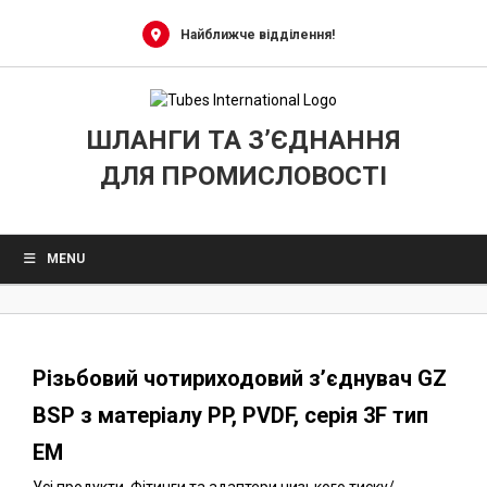
0
Skip
to
Найближче відділення!
content
ШЛАНГИ ТА З’ЄДНАННЯ
ДЛЯ ПРОМИСЛОВОСТІ
MENU
Різьбовий чотириходовий з’єднувач GZ
BSP з матеріалу PP, PVDF, серія 3F тип
EM