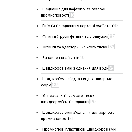
З'єднання для нафтової та газової
13
промисловості
43
Гігієнічні з'єднання з нержавіючої сталі
87
Фітинги (трубні фітинги та з'єднувачі)
152
Фітинги та адаптери низького тиску
10
Заповнення фітингів
85
Швидкороз'ємні з'єднання для води
Швидкоз'ємні з'єднання для ливарних
133
форм
Універсальні низького тиску
195
швидкороз'ємні з'єднання
Швидкороз'ємні з'єднання для харчової
21
промисловості
Промислові пластикові швидкороз'ємні