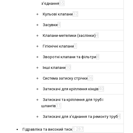
65
з'єднання
32
Кульові клапани
4
Засувки
4
Клапани-метелики (заслінки)
1
Гігієнічні клапани
8
Зворотні клапани та фільтри
10
Інші клапани
26
Система затиску стрічки
40
Затискачі для кріплення кінців
Затискачі та кріплення для труб і
11
шлангів
4
Затискачі для з'єднання та ремонту труб
1 287
Гідравліка та високий тиск