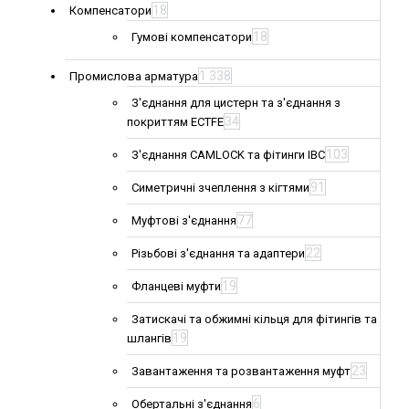
18
Компенсатори
18
Гумові компенсатори
1 338
Промислова арматура
З'єднання для цистерн та з'єднання з
34
покриттям ECTFE
103
З'єднання CAMLOCK та фітинги IBC
91
Симетричні зчеплення з кігтями
77
Муфтові з'єднання
22
Різьбові з'єднання та адаптери
19
Фланцеві муфти
Затискачі та обжимні кільця для фітингів та
19
шлангів
23
Завантаження та розвантаження муфт
6
Обертальні з'єднання