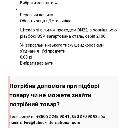
на
Вибрати варіанти →
сторінці
товару
Перегляд кошика
Цей
Оберіть опції
/
Детальніше
товар
Штекер зі вільним проходом DN22, з зовнішньою
має
різьбою BSP, загартована сталь, серія 2100
кілька
варіантів.
Універсальні низького тиску швидкороз'ємні
Параметри
з'єднання | Усі продукти
можна
0,00
zł
вибрати
Вибрати варіанти →
на
сторінці
товару
Потрібна допомога при підборі
товару чи не можете знайти
потрібний товар?
Телефонуйте:
+380 32 245 93 41
,
050 370 93 92
або
пишіть:
lviv@tubes-international.com