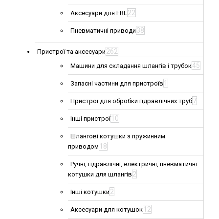
22
Аксесуари для FRL
38
Пневматичні приводи
262
Пристрої та аксесуари
45
Машини для складання шлангів і трубок
1
Запасні частини для пристроїв
7
Пристрої для обробки гідравлічних труб
10
Інші пристрої
Шлангові котушки з пружинним
18
приводом
Ручні, гідравлічні, електричні, пневматичні
2
котушки для шлангів
2
Інші котушки
12
Аксесуари для котушок