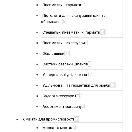
61
Пневматичні гармати
Пістолети для накачування шин та
6
обладнання
14
Спеціальні пневматичні гармати
5
Пневматичні аксесуари
37
Обкладинки
3
Системи безпеки шлангів
17
Універсальні ущільнення
13
Ущільнювачі та герметики для різьби
7
Садові аксесуари FT
2
Асортимент магазину
32
Хімікати для промисловості
7
Масла та мастила