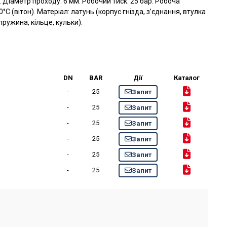
и. Діаметр проходу: 6 мм. Робочий тиск: 25 бар. Робоча
°C (вітон). Матеріал: латунь (корпус гнізда, з’єднання, втулка
ружина, кільце, кульки).
DN
BAR
Дії
Каталог
-
25
Запит
-
25
Запит
-
25
Запит
-
25
Запит
-
25
Запит
-
25
Запит