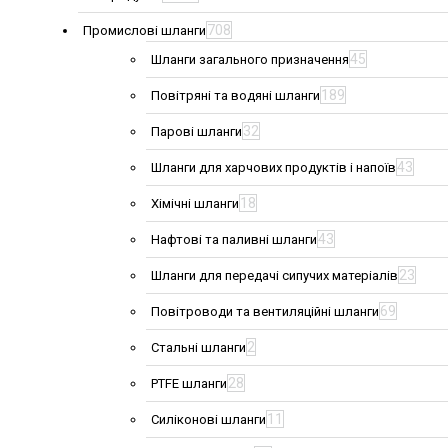
708
Промислові шланги
45
Шланги загального призначення
189
Повітряні та водяні шланги
32
Парові шланги
43
Шланги для харчових продуктів і напоїв
18
Хімічні шланги
43
Нафтові та паливні шланги
23
Шланги для передачі сипучих матеріалів
69
Повітроводи та вентиляційні шланги
2
Стальні шланги
28
PTFE шланги
11
Силіконові шланги