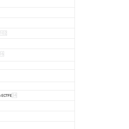
102
16
34
м ECTFE