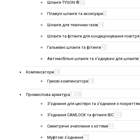
26
Шланги TYGON ®
2
Плавучі шланги та аксесуари
14
Шланги для технічних газів
Шланги та фітинги для кондиціонування повітря
45
Гальмівні шланги та фітинги
Автомобільні шланги та з'єднувачі для шлангів
18
Компенсатори
18
Гумові компенсатори
1 338
Промислова арматура
З'єднання для цистерн та з'єднання з покриття
103
З'єднання CAMLOCK та фітинги IBC
91
Симетричні зчеплення з кігтями
77
Муфтові з'єднання