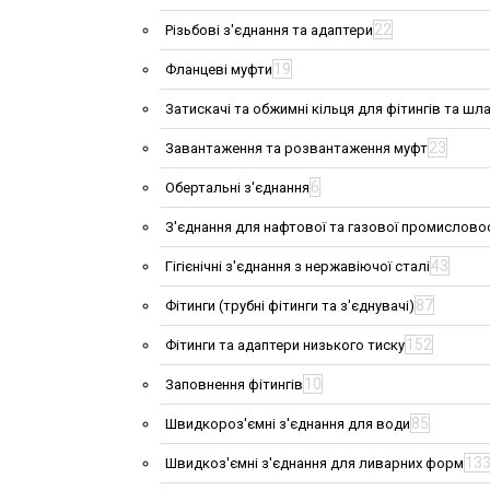
22
Різьбові з'єднання та адаптери
19
Фланцеві муфти
Затискачі та обжимні кільця для фітингів та шла
23
Завантаження та розвантаження муфт
6
Обертальні з'єднання
З'єднання для нафтової та газової промислово
43
Гігієнічні з'єднання з нержавіючої сталі
87
Фітинги (трубні фітинги та з'єднувачі)
152
Фітинги та адаптери низького тиску
10
Заповнення фітингів
85
Швидкороз'ємні з'єднання для води
13
Швидкоз'ємні з'єднання для ливарних форм