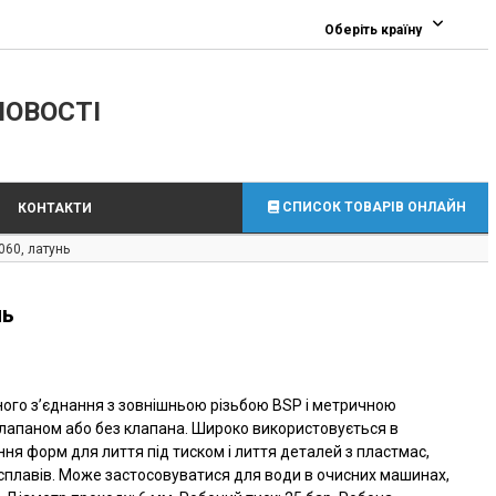
0
Оберіть країну
ЛОВОСТІ
СПИСОК ТОВАРІВ ОНЛАЙН
КОНТАКТИ
060, латунь
нь
ного з’єднання з зовнішньою різьбою BSP і метричною
з клапаном або без клапана. Широко використовується в
я форм для лиття під тиском і лиття деталей з пластмас,
 сплавів. Може застосовуватися для води в очисних машинах,