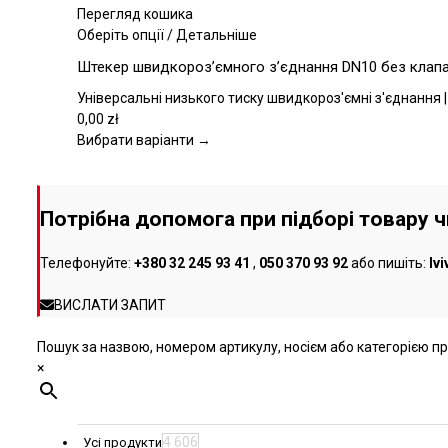
вибрати
Перегляд кошика
на
Цей
Оберіть опції
/
Детальніше
сторінці
товар
Штекер швидкороз’ємного з’єднання DN10 без клапана
товару
має
кілька
Універсальні низького тиску швидкороз'ємні з'єднання |
варіантів.
0,00
zł
Параметри
Вибрати варіанти →
можна
вибрати
на
Потрібна допомога при підборі товару 
сторінці
товару
Телефонуйте:
+380 32 245 93 41
,
050 370 93 92
або пишіть:
lv
ВИСЛАТИ ЗАПИТ
Пошук за назвою, номером артикулу, носієм або категорією про
×
4 606
Усі продукти