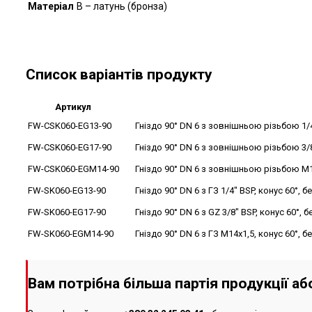
Матеріал
B – латунь (бронза)
Список варіантів продукту
Артикул
FW-CSK060-EG13-90
Гніздо 90° DN 6 з зовнішньою різьбою 1/4
FW-CSK060-EG17-90
Гніздо 90° DN 6 з зовнішньою різьбою 3/8
FW-CSK060-EGM14-90
Гніздо 90° DN 6 з зовнішньою різьбою M1
FW-SK060-EG13-90
Гніздо 90° DN 6 з ГЗ 1/4" BSP, конус 60°, 
FW-SK060-EG17-90
Гніздо 90° DN 6 з GZ 3/8" BSP, конус 60°, 
FW-SK060-EGM14-90
Гніздо 90° DN 6 з ГЗ M14x1,5, конус 60°, б
Вам потрібна більша партія продукції а