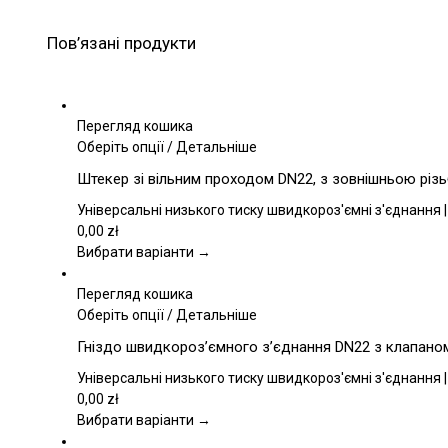
Пов’язані продукти
Перегляд кошика
Цей
Оберіть опції
/
Детальніше
товар
Штекер зі вільним проходом DN22, з зовнішньою різь
має
кілька
Універсальні низького тиску швидкороз'ємні з'єднання |
варіантів.
0,00
zł
Параметри
Вибрати варіанти →
можна
вибрати
Перегляд кошика
на
Цей
Оберіть опції
/
Детальніше
сторінці
товар
Гніздо швидкороз’ємного з’єднання DN22 з клапаном,
товару
має
кілька
Універсальні низького тиску швидкороз'ємні з'єднання |
варіантів.
0,00
zł
Параметри
Вибрати варіанти →
можна