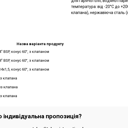
для гарячої олії, водяної пар
температура: від -20°C до +200
клапана), нержавіюча сталь (п
Назва варіанта продукту
" BSP, конус 60°, з клапаном
" BSP, конус 60°, з клапаном
4x1,5, конус 60°, з клапаном
без клапана
без клапана
ез клапана
бо індивідуальна пропозиція?