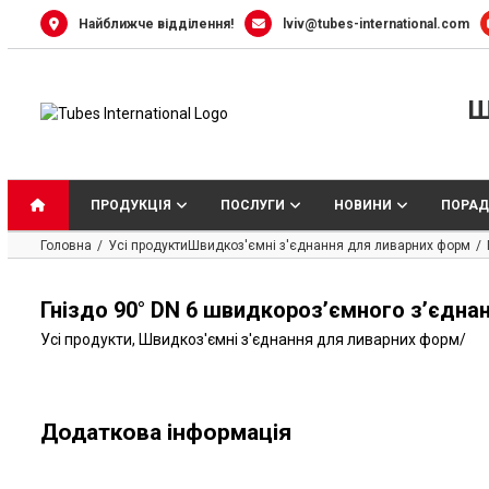
Skip
Найближче відділення!
lviv@tubes-international.com
to
content
Ш
ПРОДУКЦІЯ
ПОСЛУГИ
НОВИНИ
ПОРАД
Головна
Усі продукти
Швидкоз'ємні з'єднання для ливарних форм
Гніздо 90° DN 6 швидкороз’ємного з’єднан
Усі продукти
,
Швидкоз'ємні з'єднання для ливарних форм
/
Додаткова інформація