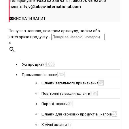
Телефонуйте:
+380 32 245 93 41
,
050 370 93 92
або
пишіть:
lviv@tubes-international.com
ВИСЛАТИ ЗАПИТ
Пошук за назвою, номером артикулу, носієм або
категорією продукту ...
×
4 606
Усі продукти
708
Промислові шланги
45
Шланги загального призначення
189
Повітряні та водяні шланги
32
Парові шланги
43
Шланги для харчових продуктів і напоїв
18
Хімічні шланги