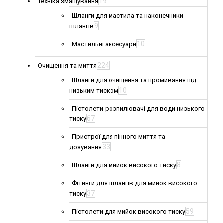
19
Техніка змащування
Шланги для мастила та наконечники
9
шлангів
10
Мастильні аксесуари
224
Очищення та миття
Шланги для очищення та промивання під
10
низьким тиском
Пістолети-розпилювачі для води низького
67
тиску
Пристрої для пінного миття та
33
дозування
8
Шланги для мийок високого тиску
Фітинги для шлангів для мийок високого
37
тиску
59
Пістолети для мийок високого тиску