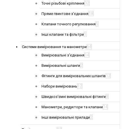
32
Точні різьбові кріплення
18
Пряме гвинтове з'єднання
5
Клапани точного регулювання
1
Інші клапани та фільтри
64
Системи вимірювання та манометри
14
Вимірювальні з'єднання
2
Вимірювальні шланги
12
Фітинги для вимірювальних шлангів
12
Набори вимірювань
8
Швидкоз'ємні вимірювальні фітинги
14
Манометри, редуктори та клапани
2
Інші вимірювальні прилади