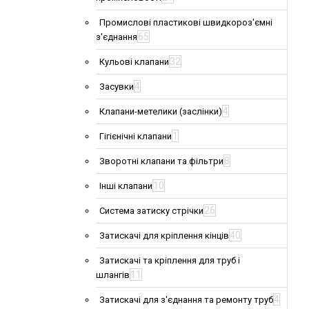
Промислові пластикові швидкороз'ємні
65
з'єднання
32
Кульові клапани
4
Засувки
4
Клапани-метелики (заслінки)
1
Гігієнічні клапани
8
Зворотні клапани та фільтри
10
Інші клапани
26
Система затиску стрічки
40
Затискачі для кріплення кінців
Затискачі та кріплення для труб і
11
шлангів
4
Затискачі для з'єднання та ремонту труб