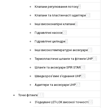
9
Клапани регулювання потоку
12
Клапани та пластинчасті адаптери
6
Інші високонапірні клапани
20
Гідравлічні насоси
2
Гідравлічні циліндри
11
Інші високотемпературні аксесуари
15
Термопластичні шланги та фітинги UHP
10
Шланги та аксесуари SPIR STAR
25
Швидкороз'ємні з'єднання UHP
37
Адаптери та аксесуари UHP
111
Точні фітинги
55
З'єднувачі LET-LOK високої точності