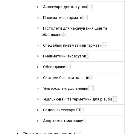
12
Аксесуари для котушок
61
Пневматичні гармати
Пістолети для накачування шин та
6
обладнання
14
Спеціальні пневматичні гармати
5
Пневматичні аксесуари
37
Обкладинки
3
Системи безпеки шлангів
17
Універсальні ущільнення
13
Ущільнювачі та герметики для різьби
7
Садові аксесуари FT
2
Асортимент магазину
32
Хімікати для промисловості