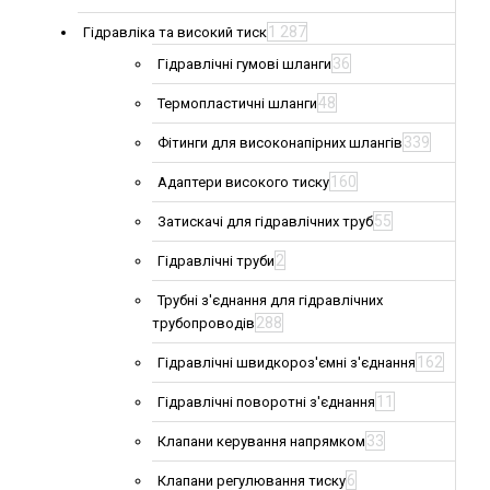
1 287
Гідравліка та високий тиск
36
Гідравлічні гумові шланги
48
Термопластичні шланги
339
Фітинги для високонапірних шлангів
160
Адаптери високого тиску
55
Затискачі для гідравлічних труб
2
Гідравлічні труби
Трубні з'єднання для гідравлічних
288
трубопроводів
162
Гідравлічні швидкороз'ємні з'єднання
11
Гідравлічні поворотні з'єднання
33
Клапани керування напрямком
6
Клапани регулювання тиску