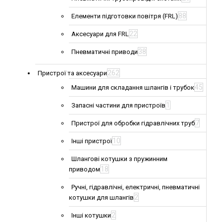
88
Елементи підготовки повітря (FRL)
22
Аксесуари для FRL
38
Пневматичні приводи
262
Пристрої та аксесуари
45
Машини для складання шлангів і трубок
1
Запасні частини для пристроїв
7
Пристрої для обробки гідравлічних труб
10
Інші пристрої
Шлангові котушки з пружинним
18
приводом
Ручні, гідравлічні, електричні, пневматичні
2
котушки для шлангів
2
Інші котушки