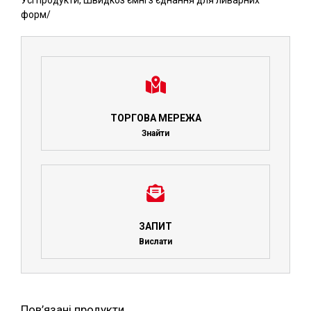
Усі продукти
,
Швидкоз'ємні з'єднання для ливарних
форм
/
ТОРГОВА МЕРЕЖА
Знайти
ЗАПИТ
Вислати
Пов’язані продукти