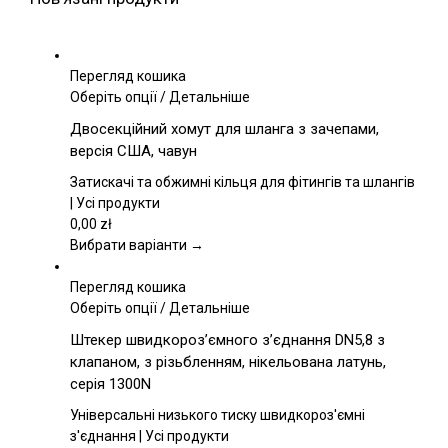
Перегляд кошика
Цей
Оберіть опції
/
Детальніше
товар
Двосекційний хомут для шланга з зачепами,
має
версія США, чавун
кілька
варіантів.
Затискачі та обжимні кільця для фітингів та шлангів
Параметри
| Усі продукти
можна
0,00
zł
вибрати
Вибрати варіанти →
на
сторінці
Перегляд кошика
товару
Цей
Оберіть опції
/
Детальніше
товар
Штекер швидкороз’ємного з’єднання DN5,8 з
має
клапаном, з різьбленням, нікельована латунь,
кілька
серія 1300N
варіантів.
Параметри
Універсальні низького тиску швидкороз'ємні
можна
з'єднання | Усі продукти