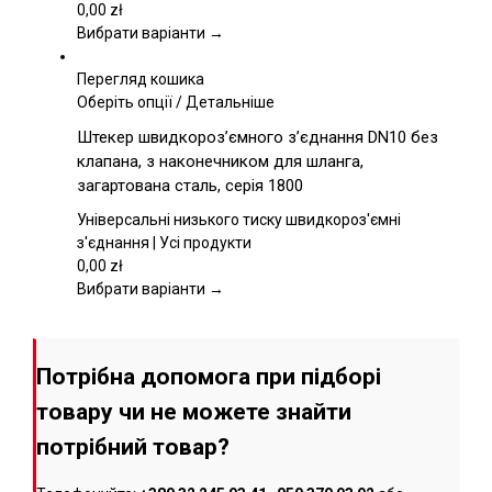
вибрати
0,00
zł
на
Вибрати варіанти →
сторінці
товару
Перегляд кошика
Цей
Оберіть опції
/
Детальніше
товар
Штекер швидкороз’ємного з’єднання DN10 без
має
клапана, з наконечником для шланга,
кілька
загартована сталь, серія 1800
варіантів.
Параметри
Універсальні низького тиску швидкороз'ємні
можна
з'єднання | Усі продукти
вибрати
0,00
zł
на
Вибрати варіанти →
сторінці
товару
Потрібна допомога при підборі
товару чи не можете знайти
потрібний товар?