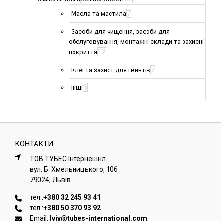
7
Масла та мастила
Засоби для чищення, засоби для
обслуговування, монтажні склади та захисні
12
покриття
7
Клеї та захист для гвинтів
6
Інші
КОНТАКТИ
ТОВ ТУБЕС Iнтернешнл
вул. Б. Хмельницького, 106
79024, Львiв
тел.:
+380 32 245 93 41
тел.:
+380 50 370 93 92
Email:
lviv@tubes-international.com