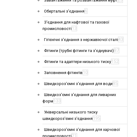
23
Завантаження та розвантаження муфт
6
Обертальні з'єднання
З'єднання для нафтової та газової
13
промисловості
43
Гігієнічні з'єднання з нержавіючої сталі
87
Фітинги (трубні фітинги та з'єднувачі)
152
Фітинги та адаптери низького тиску
10
Заповнення фітингів
85
Швидкороз'ємні з'єднання для води
Швидкоз'ємні з'єднання для ливарних
133
форм
Універсальні низького тиску
195
швидкороз'ємні з'єднання
Швидкороз'ємні з'єднання для харчової
21
промисловості