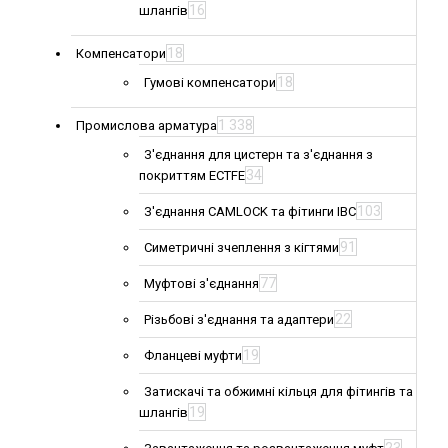
16
шлангів
18
Компенсатори
18
Гумові компенсатори
1 338
Промислова арматура
З'єднання для цистерн та з'єднання з
34
покриттям ECTFE
103
З'єднання CAMLOCK та фітинги IBC
91
Симетричні зчеплення з кігтями
77
Муфтові з'єднання
22
Різьбові з'єднання та адаптери
19
Фланцеві муфти
Затискачі та обжимні кільця для фітингів та
19
шлангів