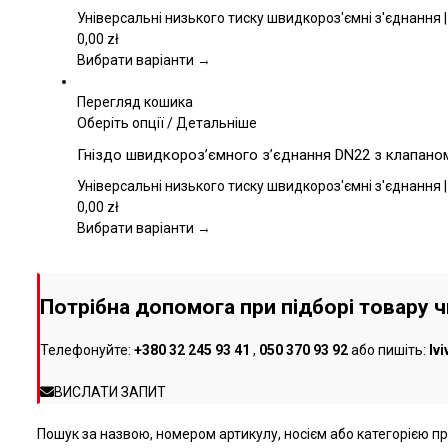
кілька
Універсальні низького тиску швидкороз'ємні з'єднання |
варіантів.
0,00
zł
Параметри
Вибрати варіанти →
можна
вибрати
Перегляд кошика
на
Цей
Оберіть опції
/
Детальніше
сторінці
товар
Гніздо швидкороз’ємного з’єднання DN22 з клапаном,
товару
має
кілька
Універсальні низького тиску швидкороз'ємні з'єднання |
варіантів.
0,00
zł
Параметри
Вибрати варіанти →
можна
вибрати
на
Потрібна допомога при підборі товару 
сторінці
товару
Телефонуйте:
+380 32 245 93 41
,
050 370 93 92
або пишіть:
lv
ВИСЛАТИ ЗАПИТ
Пошук за назвою, номером артикулу, носієм або категорією про