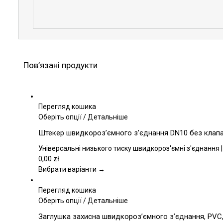
Пов’язані продукти
Перегляд кошика
Цей
Оберіть опції
/
Детальніше
товар
Штекер швидкороз’ємного з’єднання DN10 без клапан
має
кілька
Універсальні низького тиску швидкороз'ємні з'єднання |
варіантів.
0,00
zł
Параметри
Вибрати варіанти →
можна
вибрати
Перегляд кошика
на
Цей
Оберіть опції
/
Детальніше
сторінці
товар
Заглушка захисна швидкороз’ємного з’єднання, PVC, 
товару
має