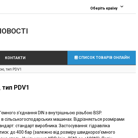
0
Оберіть країну
ЛОВОСТІ
СПИСОК ТОВАРІВ ОНЛАЙН
КОНТАКТИ
ою, тип PDV1
 тип PDV1
ємного з’єднання DIN з внутрішньою різьбою BSP.
в сільськогосподарських машинах. Відрізняється розмірами
 Стандарт: стандарт виробника. Застосування: гідравліка
 тиск: до 400 бар (залежно від розміру швидкороз’ємного