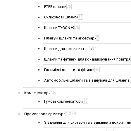
28
PTFE шланги
11
Силіконові шланги
26
Шланги TYGON ®
2
Плавучі шланги та аксесуари
14
Шланги для технічних газів
Шланги та фітинги для кондиціонування повітря
45
Гальмівні шланги та фітинги
Автомобільні шланги та з'єднувачі для шлангів
18
Компенсатори
18
Гумові компенсатори
1 338
Промислова арматура
З'єднання для цистерн та з'єднання з покриття