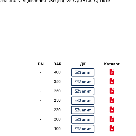
ана сталь. Ущільнення: NBR (від -25°C до +100°C). Потік
DN
BAR
Дії
Каталог
-
400
Запит
-
350
Запит
-
250
Запит
-
250
Запит
-
220
Запит
-
200
Запит
-
100
Запит