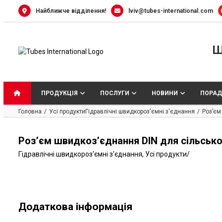
Skip
Найближче відділення!
lviv@tubes-international.com
to
content
Ш
ПРОДУКЦІЯ
ПОСЛУГИ
НОВИНИ
ПОРАД
Головна
Усі продукти
Гідравлічні швидкороз'ємні з'єднання
Роз’єм
Роз’єм швидкоз’єднання DIN для сільськ
Гідравлічні швидкороз'ємні з'єднання
,
Усі продукти
/
Додаткова інформація