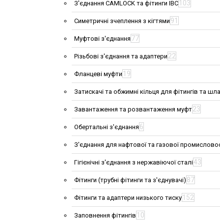
103
З'єднання CAMLOCK та фітинги IBC
91
Симетричні зчеплення з кігтями
77
Муфтові з'єднання
22
Різьбові з'єднання та адаптери
19
Фланцеві муфти
Затискачі та обжимні кільця для фітингів та шла
23
Завантаження та розвантаження муфт
6
Обертальні з'єднання
З'єднання для нафтової та газової промислово
43
Гігієнічні з'єднання з нержавіючої сталі
87
Фітинги (трубні фітинги та з'єднувачі)
152
Фітинги та адаптери низького тиску
10
Заповнення фітингів