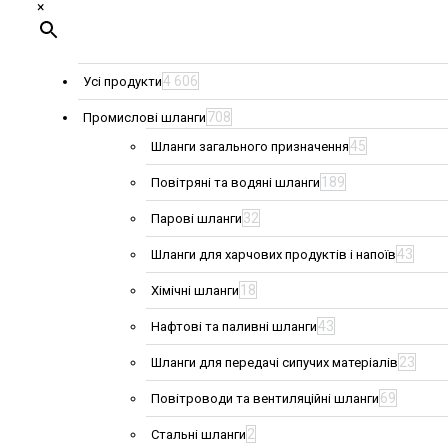
×
4 606
Усі продукти
708
Промислові шланги
45
Шланги загального призначення
189
Повітряні та водяні шланги
32
Парові шланги
43
Шланги для харчових продуктів і напоїв
18
Хімічні шланги
43
Нафтові та паливні шланги
23
Шланги для передачі сипучих матеріалів
69
Повітроводи та вентиляційні шланги
2
Стальні шланги