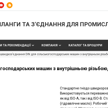
ЛАНГИ ТА З’ЄДНАННЯ ДЛЯ ПРОМИС
И ТА РЕКОМЕНДАЦІЇ
КОМПАНІЯ
КАТАЛОГ ТА БРОШУРИ
 швидкоз’єднання DIN для сільськогосподарських машин з внутрішньою різьб
огосподарських машин з внутрішньою різьбою,
Стандартне гніздо швидкороз’
Використовується переважно 
як від ISO-A, так і від ISO-B.
(гідравлічне масло). Робочий