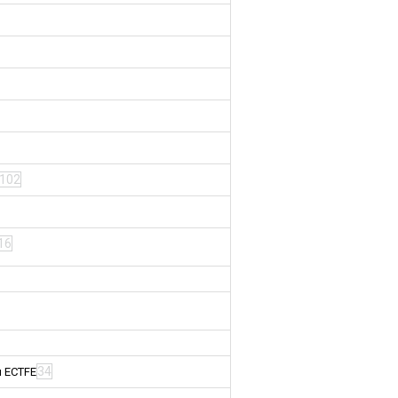
102
16
34
м ECTFE