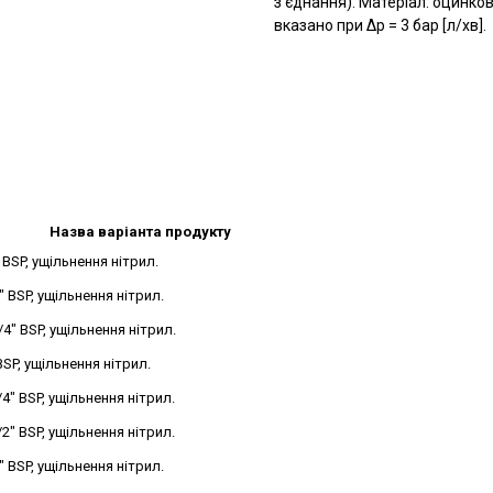
з’єднання). Матеріал: оцинков
вказано при Δp = 3 бар [л/хв].
Назва варіанта продукту
BSP, ущільнення нітрил.
 BSP, ущільнення нітрил.
" BSP, ущільнення нітрил.
SP, ущільнення нітрил.
" BSP, ущільнення нітрил.
" BSP, ущільнення нітрил.
 BSP, ущільнення нітрил.