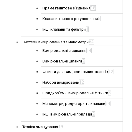
18
Пряме гвинтове з'єднання
5
Клапани точного регулювання
1
Інші клапани та фільтри
64
Системи вимірювання та манометри
14
Вимірювальні з'єднання
2
Вимірювальні шланги
12
Фітинги для вимірювальних шлангів
12
Набори вимірювань
8
Швидкоз'ємні вимірювальні фітинги
14
Манометри, редуктори та клапани
2
Інші вимірювальні прилади
19
Техніка змащування