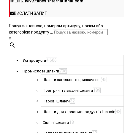
пишіть:
lviv@tubes-international.com
ВИСЛАТИ ЗАПИТ
Пошук за назвою, номером артикулу, носієм або
категорією продукту ...
×
4 606
Усі продукти
708
Промислові шланги
45
Шланги загального призначення
189
Повітряні та водяні шланги
32
Парові шланги
43
Шланги для харчових продуктів і напоїв
18
Хімічні шланги