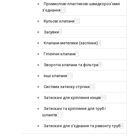
Промислові пластикові швидкороз'ємні
65
з'єднання
32
Кульові клапани
4
Засувки
4
Клапани-метелики (заслінки)
1
Гігієнічні клапани
8
Зворотні клапани та фільтри
10
Інші клапани
26
Система затиску стрічки
40
Затискачі для кріплення кінців
Затискачі та кріплення для труб і
11
шлангів
4
Затискачі для з'єднання та ремонту труб