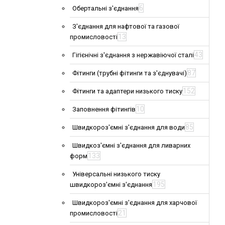
6
Обертальні з'єднання
З'єднання для нафтової та газової
13
промисловості
43
Гігієнічні з'єднання з нержавіючої сталі
87
Фітинги (трубні фітинги та з'єднувачі)
152
Фітинги та адаптери низького тиску
10
Заповнення фітингів
85
Швидкороз'ємні з'єднання для води
Швидкоз'ємні з'єднання для ливарних
133
форм
Універсальні низького тиску
195
швидкороз'ємні з'єднання
Швидкороз'ємні з'єднання для харчової
21
промисловості