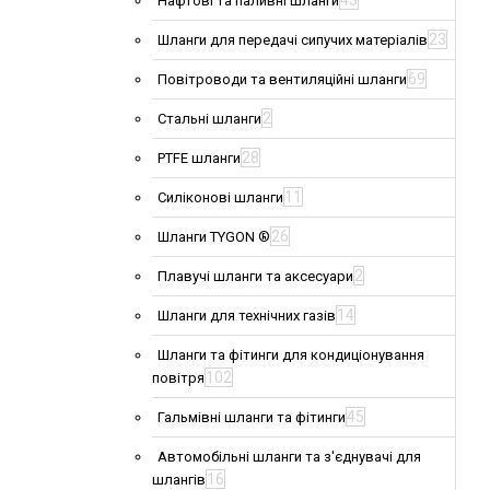
43
Нафтові та паливні шланги
23
Шланги для передачі сипучих матеріалів
69
Повітроводи та вентиляційні шланги
2
Стальні шланги
28
PTFE шланги
11
Силіконові шланги
26
Шланги TYGON ®
2
Плавучі шланги та аксесуари
14
Шланги для технічних газів
Шланги та фітинги для кондиціонування
102
повітря
45
Гальмівні шланги та фітинги
Автомобільні шланги та з'єднувачі для
16
шлангів