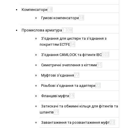
18
Компенсатори
18
Гумові компенсатори
1 338
Промислова арматура
З'єднання для цистерн та з'єднання з
34
покриттям ECTFE
103
З'єднання CAMLOCK та фітинги IBC
91
Симетричні зчеплення з кігтями
77
Муфтові з'єднання
22
Різьбові з'єднання та адаптери
19
Фланцеві муфти
Затискачі та обжимні кільця для фітингів та
19
шлангів
23
Завантаження та розвантаження муфт