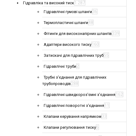
1 287
Гідравліка та високий тиск
36
Гідравлічні гумові шланги
48
Термопластичні шланги
339
Фітинги для високонапірних шлангів
160
Адаптери високого тиску
55
Затискачі для гідравлічних труб
2
Гідравлічні труби
Трубні з'єднання для гідравлічних
288
трубопроводів
162
Гідравлічні швидкороз'ємні з'єднання
11
Гідравлічні поворотні з'єднання
33
Клапани керування напрямком
6
Клапани регулювання тиску