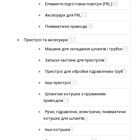
88
Елементи підготовки повітря (FRL)
22
Аксесуари для FRL
38
Пневматичні приводи
262
Пристрої та аксесуари
45
Машини для складання шлангів і трубок
1
Запасні частини для пристроїв
7
Пристрої для обробки гідравлічних труб
10
Інші пристрої
Шлангові котушки з пружинним
18
приводом
Ручні, гідравлічні, електричні, пневматичні
2
котушки для шлангів
2
Інші котушки