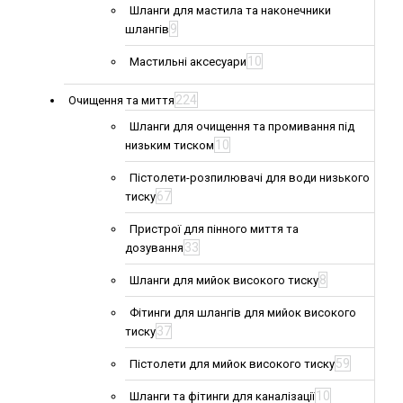
Шланги для мастила та наконечники
9
шлангів
10
Мастильні аксесуари
224
Очищення та миття
Шланги для очищення та промивання під
10
низьким тиском
Пістолети-розпилювачі для води низького
67
тиску
Пристрої для пінного миття та
33
дозування
8
Шланги для мийок високого тиску
Фітинги для шлангів для мийок високого
37
тиску
59
Пістолети для мийок високого тиску
10
Шланги та фітинги для каналізації