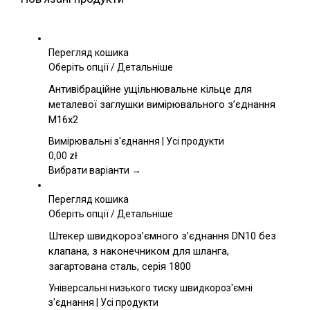
Перегляд кошика
Цей
Оберіть опції
/
Детальніше
товар
Антивібраційне ущільнювальне кільце для
має
металевої заглушки вимірювального з’єднання
кілька
M16x2
варіантів.
Параметри
Вимірювальні з'єднання | Усі продукти
можна
0,00
zł
вибрати
Вибрати варіанти →
на
сторінці
Перегляд кошика
товару
Цей
Оберіть опції
/
Детальніше
товар
Штекер швидкороз’ємного з’єднання DN10 без
має
клапана, з наконечником для шланга,
кілька
загартована сталь, серія 1800
варіантів.
Параметри
Універсальні низького тиску швидкороз'ємні
можна
з'єднання | Усі продукти