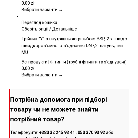
вибрати
0,00
zł
на
Вибрати варіанти →
сторінці
товару
Перегляд кошика
Цей
Оберіть опції
/
Детальніше
товар
Трійник “Y” з внутрішньою різьбою BSP, 2 x гніздо
має
швидкороз’ємного з’єднання DN7,2, латунь, тип
кілька
MU
варіантів.
Параметри
Усі продукти | Фітинги (трубні фітинги та з'єднувачі)
можна
0,00
zł
вибрати
Вибрати варіанти →
на
сторінці
товару
Потрібна допомога при підборі
товару чи не можете знайти
потрібний товар?
Телефонуйте:
+380 32 245 93 41
,
050 370 93 92
або