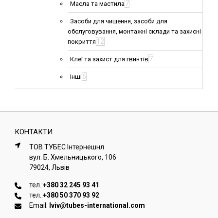
7
Масла та мастила
Засоби для чищення, засоби для
обслуговування, монтажні склади та захисні
12
покриття
7
Клеї та захист для гвинтів
6
Інші
КОНТАКТИ
ТОВ ТУБЕС Iнтернешнл
вул. Б. Хмельницького, 106
79024, Львiв
тел.:
+380 32 245 93 41
тел.:
+380 50 370 93 92
Email:
lviv@tubes-international.com