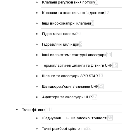
9
Клапани регулювання потоку
12
Клапани та пластинчасті адаптери
6
Інші високонапірні клапани
20
Гідравлічні насоси
2
Гідравлічні циліндри
11
Інші високотемпературні аксесуари
15
Термопластичні шланги та фітинги UHP
10
Шланги та аксесуари SPIR STAR
25
Швидкороз'ємні з'єднання UHP
37
Адаптери та аксесуари UHP
111
Точні фітинги
55
З'єднувачі LET-LOK високої точності
32
Точні різьбові кріплення