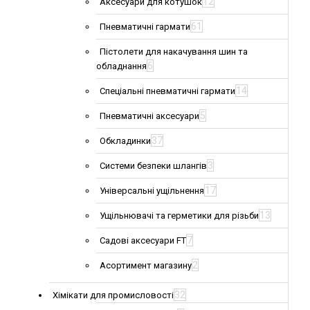
12
Аксесуари для котушок
61
Пневматичні гармати
Пістолети для накачування шин та
6
обладнання
14
Спеціальні пневматичні гармати
5
Пневматичні аксесуари
37
Обкладинки
3
Системи безпеки шлангів
17
Універсальні ущільнення
13
Ущільнювачі та герметики для різьби
7
Садові аксесуари FT
2
Асортимент магазину
32
Хімікати для промисловості