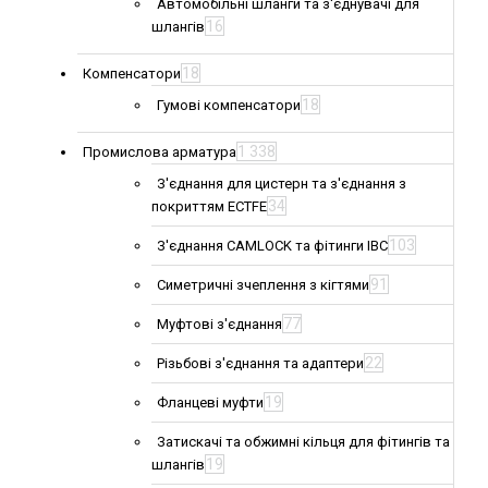
Автомобільні шланги та з'єднувачі для
16
шлангів
18
Компенсатори
18
Гумові компенсатори
1 338
Промислова арматура
З'єднання для цистерн та з'єднання з
34
покриттям ECTFE
103
З'єднання CAMLOCK та фітинги IBC
91
Симетричні зчеплення з кігтями
77
Муфтові з'єднання
22
Різьбові з'єднання та адаптери
19
Фланцеві муфти
Затискачі та обжимні кільця для фітингів та
19
шлангів