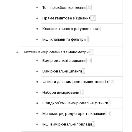
32
Точні різьбові кріплення
18
Пряме гвинтове з'єднання
5
Клапани точного регулювання
1
Інші клапани та фільтри
64
Системи вимірювання та манометри
14
Вимірювальні з'єднання
2
Вимірювальні шланги
12
Фітинги для вимірювальних шлангів
12
Набори вимірювань
8
Швидкоз'ємні вимірювальні фітинги
14
Манометри, редуктори та клапани
2
Інші вимірювальні прилади