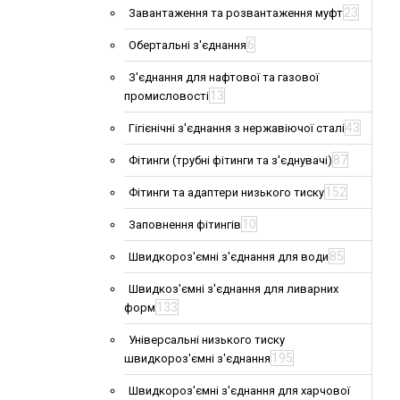
23
Завантаження та розвантаження муфт
6
Обертальні з'єднання
З'єднання для нафтової та газової
13
промисловості
43
Гігієнічні з'єднання з нержавіючої сталі
87
Фітинги (трубні фітинги та з'єднувачі)
152
Фітинги та адаптери низького тиску
10
Заповнення фітингів
85
Швидкороз'ємні з'єднання для води
Швидкоз'ємні з'єднання для ливарних
133
форм
Універсальні низького тиску
195
швидкороз'ємні з'єднання
Швидкороз'ємні з'єднання для харчової