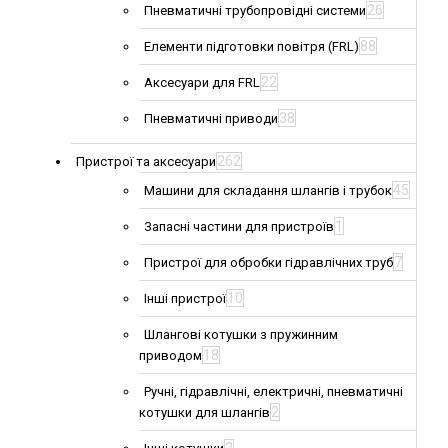
26
Пневматичні трубопровідні системи
88
Елементи підготовки повітря (FRL)
22
Аксесуари для FRL
38
Пневматичні приводи
262
Пристрої та аксесуари
45
Машини для складання шлангів і трубок
1
Запасні частини для пристроїв
7
Пристрої для обробки гідравлічних труб
10
Інші пристрої
Шлангові котушки з пружинним
18
приводом
Ручні, гідравлічні, електричні, пневматичні
2
котушки для шлангів