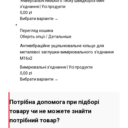
Універсальні низького тиску швидкороз'ємні
можна
з'єднання | Усі продукти
вибрати
0,00
zł
на
Вибрати варіанти →
сторінці
товару
Перегляд кошика
Цей
Оберіть опції
/
Детальніше
товар
Антивібраційне ущільнювальне кільце для
має
металевої заглушки вимірювального з’єднання
кілька
M16x2
варіантів.
Параметри
Вимірювальні з'єднання | Усі продукти
можна
0,00
zł
вибрати
Вибрати варіанти →
на
сторінці
товару
Потрібна допомога при підборі
товару чи не можете знайти
потрібний товар?