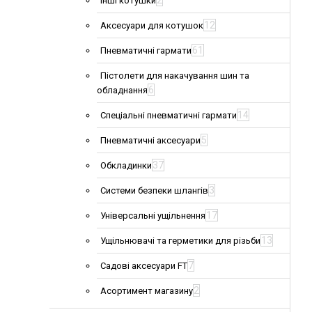
2
Інші котушки
12
Аксесуари для котушок
61
Пневматичні гармати
Пістолети для накачування шин та
6
обладнання
14
Спеціальні пневматичні гармати
5
Пневматичні аксесуари
37
Обкладинки
3
Системи безпеки шлангів
17
Універсальні ущільнення
13
Ущільнювачі та герметики для різьби
7
Садові аксесуари FT
2
Асортимент магазину