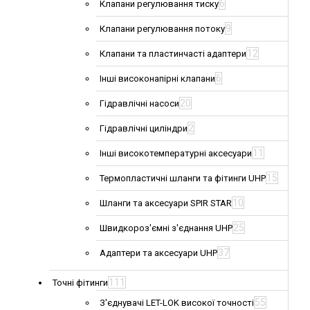
6
Клапани регулювання тиску
9
Клапани регулювання потоку
12
Клапани та пластинчасті адаптери
6
Інші високонапірні клапани
20
Гідравлічні насоси
2
Гідравлічні циліндри
11
Інші високотемпературні аксесуари
15
Термопластичні шланги та фітинги UHP
10
Шланги та аксесуари SPIR STAR
25
Швидкороз'ємні з'єднання UHP
37
Адаптери та аксесуари UHP
111
Точні фітинги
55
З'єднувачі LET-LOK високої точності