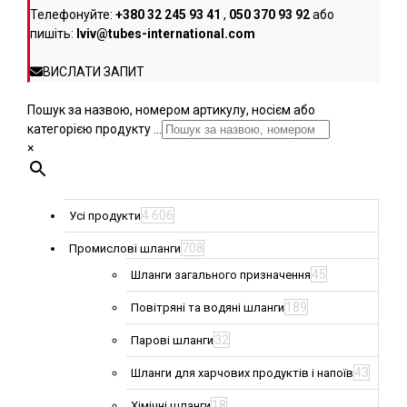
Телефонуйте:
+380 32 245 93 41
,
050 370 93 92
або
пишіть:
lviv@tubes-international.com
ВИСЛАТИ ЗАПИТ
Пошук за назвою, номером артикулу, носієм або
категорією продукту ...
×
4 606
Усі продукти
708
Промислові шланги
45
Шланги загального призначення
189
Повітряні та водяні шланги
32
Парові шланги
43
Шланги для харчових продуктів і напоїв
18
Хімічні шланги