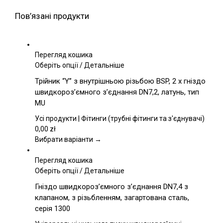
Пов’язані продукти
Перегляд кошика
Цей
Оберіть опції
/
Детальніше
товар
Трійник “Y” з внутрішньою різьбою BSP, 2 x гніздо
має
швидкороз’ємного з’єднання DN7,2, латунь, тип
кілька
MU
варіантів.
Параметри
Усі продукти | Фітинги (трубні фітинги та з'єднувачі)
можна
0,00
zł
вибрати
Вибрати варіанти →
на
сторінці
Перегляд кошика
товару
Цей
Оберіть опції
/
Детальніше
товар
Гніздо швидкороз’ємного з’єднання DN7,4 з
має
клапаном, з різьбленням, загартована сталь,
кілька
серія 1300
варіантів.
Параметри