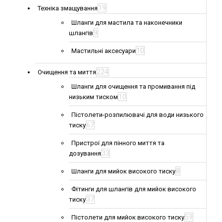
19
Техніка змащування
Шланги для мастила та наконечники
9
шлангів
10
Мастильні аксесуари
224
Очищення та миття
Шланги для очищення та промивання під
10
низьким тиском
Пістолети-розпилювачі для води низького
67
тиску
Пристрої для пінного миття та
33
дозування
8
Шланги для мийок високого тиску
Фітинги для шлангів для мийок високого
37
тиску
59
Пістолети для мийок високого тиску