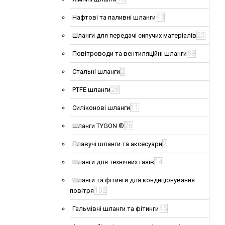
43
Нафтові та паливні шланги
23
Шланги для передачі сипучих матеріалів
69
Повітроводи та вентиляційні шланги
2
Стальні шланги
28
PTFE шланги
11
Силіконові шланги
26
Шланги TYGON ®
2
Плавучі шланги та аксесуари
14
Шланги для технічних газів
Шланги та фітинги для кондиціонування
102
повітря
45
Гальмівні шланги та фітинги