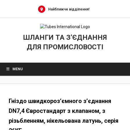
0
Skip
to
Найближче відділення!
content
ШЛАНГИ ТА З’ЄДНАННЯ
ДЛЯ ПРОМИСЛОВОСТІ
MENU
Гніздо швидкороз’ємного з’єднання
DN7,4 Євростандарт з клапаном, з
різьбленням, нікельована латунь, серія