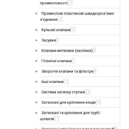
21
промисловості
Промислові пластикові швидкороз'ємні
65
з'єднання
32
Кульові клапани
4
Засувки
4
Клапани-метелики (заслінки)
1
Гігієнічні клапани
8
Зворотні клапани та фільтри
10
Інші клапани
26
Система затиску стрічки
40
Затискачі для кріплення кінців
Затискачі та кріплення для труб і
11
шлангів