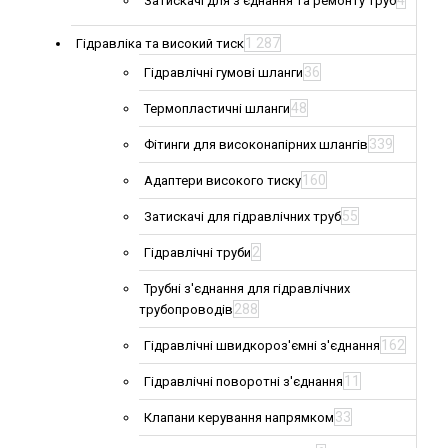
4
Затискачі для з'єднання та ремонту труб
1 287
Гідравліка та високий тиск
36
Гідравлічні гумові шланги
48
Термопластичні шланги
339
Фітинги для високонапірних шлангів
160
Адаптери високого тиску
55
Затискачі для гідравлічних труб
2
Гідравлічні труби
Трубні з'єднання для гідравлічних
288
трубопроводів
162
Гідравлічні швидкороз'ємні з'єднання
11
Гідравлічні поворотні з'єднання
33
Клапани керування напрямком