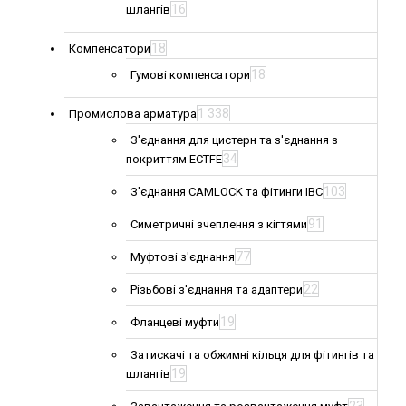
16
шлангів
18
Компенсатори
18
Гумові компенсатори
1 338
Промислова арматура
З'єднання для цистерн та з'єднання з
34
покриттям ECTFE
103
З'єднання CAMLOCK та фітинги IBC
91
Симетричні зчеплення з кігтями
77
Муфтові з'єднання
22
Різьбові з'єднання та адаптери
19
Фланцеві муфти
Затискачі та обжимні кільця для фітингів та
19
шлангів