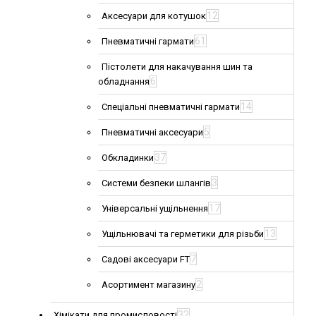
12
Аксесуари для котушок
61
Пневматичні гармати
Пістолети для накачування шин та
6
обладнання
14
Спеціальні пневматичні гармати
5
Пневматичні аксесуари
37
Обкладинки
3
Системи безпеки шлангів
17
Універсальні ущільнення
13
Ущільнювачі та герметики для різьби
7
Садові аксесуари FT
2
Асортимент магазину
32
Хімікати для промисловості