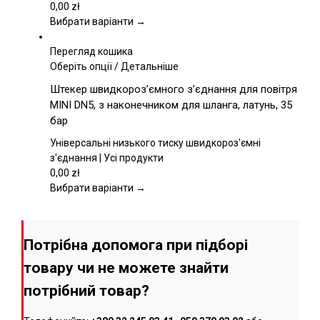
вибрати
0,00
zł
на
Вибрати варіанти →
сторінці
товару
Перегляд кошика
Цей
Оберіть опції
/
Детальніше
товар
Штекер швидкороз’ємного з’єднання для повітря
має
MINI DN5, з наконечником для шланга, латунь, 35
кілька
бар
варіантів.
Параметри
Універсальні низького тиску швидкороз'ємні
можна
з'єднання | Усі продукти
вибрати
0,00
zł
на
Вибрати варіанти →
сторінці
товару
Потрібна допомога при підборі
товару чи не можете знайти
потрібний товар?