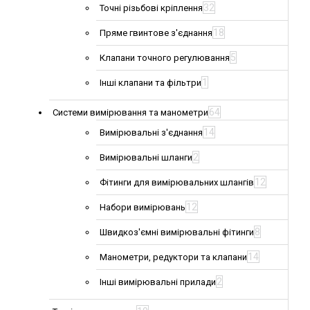
32
Точні різьбові кріплення
18
Пряме гвинтове з'єднання
5
Клапани точного регулювання
1
Інші клапани та фільтри
64
Системи вимірювання та манометри
14
Вимірювальні з'єднання
2
Вимірювальні шланги
12
Фітинги для вимірювальних шлангів
12
Набори вимірювань
8
Швидкоз'ємні вимірювальні фітинги
14
Манометри, редуктори та клапани
2
Інші вимірювальні прилади