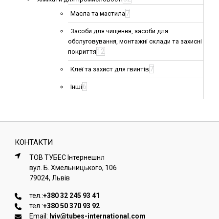
7
Масла та мастила
Засоби для чищення, засоби для
обслуговування, монтажні склади та захисні
12
покриття
7
Клеї та захист для гвинтів
6
Інші
КОНТАКТИ
ТОВ ТУБЕС Iнтернешнл
вул. Б. Хмельницького, 106
79024, Львiв
тел.:
+380 32 245 93 41
тел.:
+380 50 370 93 92
Email:
lviv@tubes-international.com