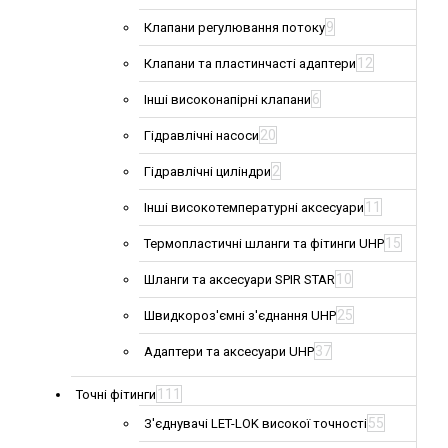
9
Клапани регулювання потоку
12
Клапани та пластинчасті адаптери
6
Інші високонапірні клапани
20
Гідравлічні насоси
2
Гідравлічні циліндри
11
Інші високотемпературні аксесуари
15
Термопластичні шланги та фітинги UHP
10
Шланги та аксесуари SPIR STAR
25
Швидкороз'ємні з'єднання UHP
37
Адаптери та аксесуари UHP
111
Точні фітинги
55
З'єднувачі LET-LOK високої точності