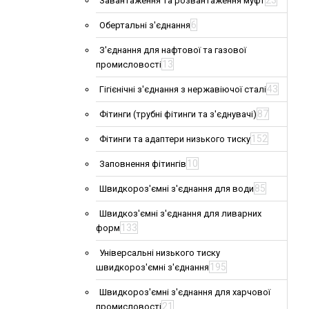
23
Завантаження та розвантаження муфт
6
Обертальні з'єднання
З'єднання для нафтової та газової
13
промисловості
43
Гігієнічні з'єднання з нержавіючої сталі
87
Фітинги (трубні фітинги та з'єднувачі)
152
Фітинги та адаптери низького тиску
10
Заповнення фітингів
85
Швидкороз'ємні з'єднання для води
Швидкоз'ємні з'єднання для ливарних
133
форм
Універсальні низького тиску
195
швидкороз'ємні з'єднання
Швидкороз'ємні з'єднання для харчової
21
промисловості