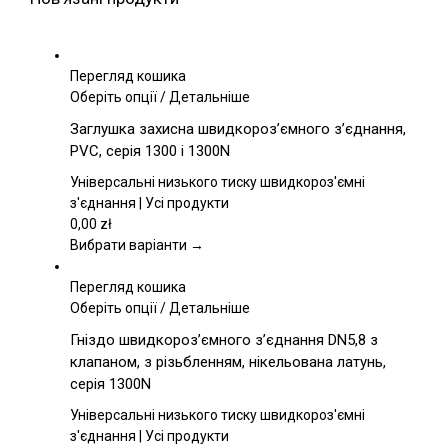
Перегляд кошика
Цей
Оберіть опції
/
Детальніше
товар
Заглушка захисна швидкороз’ємного з’єднання,
має
PVC, серія 1300 і 1300N
кілька
варіантів.
Універсальні низького тиску швидкороз'ємні
Параметри
з'єднання | Усі продукти
можна
0,00
zł
вибрати
Вибрати варіанти →
на
сторінці
Перегляд кошика
товару
Цей
Оберіть опції
/
Детальніше
товар
Гніздо швидкороз’ємного з’єднання DN5,8 з
має
клапаном, з різьбленням, нікельована латунь,
кілька
серія 1300N
варіантів.
Параметри
Універсальні низького тиску швидкороз'ємні
можна
з'єднання | Усі продукти