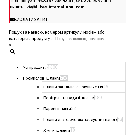
Телефонуйте:
+380 32 245 93 41
,
050 370 93 92
або
пишіть:
lviv@tubes-international.com
ВИСЛАТИ ЗАПИТ
Пошук за назвою, номером артикулу, носієм або
категорією продукту ...
×
4 606
Усі продукти
708
Промислові шланги
45
Шланги загального призначення
189
Повітряні та водяні шланги
32
Парові шланги
43
Шланги для харчових продуктів і напоїв
18
Хімічні шланги