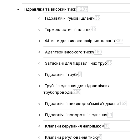
1 287
Гідравліка та високий тиск
36
Гідравлічні гумові шланги
48
Термопластичні шланги
339
Фітинги для високонапірних шлангів
160
Адаптери високого тиску
55
Затискачі для гідравлічних труб
2
Гідравлічні труби
Трубні з'єднання для гідравлічних
288
трубопроводів
162
Гідравлічні швидкороз'ємні з'єднання
11
Гідравлічні поворотні з'єднання
33
Клапани керування напрямком
6
Клапани регулювання тиску