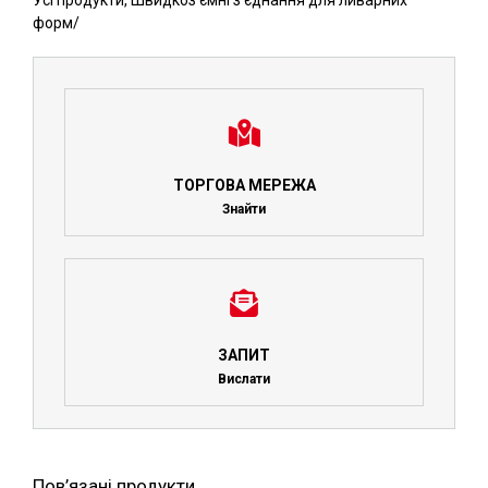
Усі продукти
,
Швидкоз'ємні з'єднання для ливарних
форм
/
ТОРГОВА МЕРЕЖА
Знайти
ЗАПИТ
Вислати
Пов’язані продукти