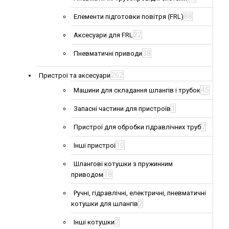
88
Елементи підготовки повітря (FRL)
22
Аксесуари для FRL
38
Пневматичні приводи
262
Пристрої та аксесуари
45
Машини для складання шлангів і трубок
1
Запасні частини для пристроїв
7
Пристрої для обробки гідравлічних труб
10
Інші пристрої
Шлангові котушки з пружинним
18
приводом
Ручні, гідравлічні, електричні, пневматичні
2
котушки для шлангів
2
Інші котушки