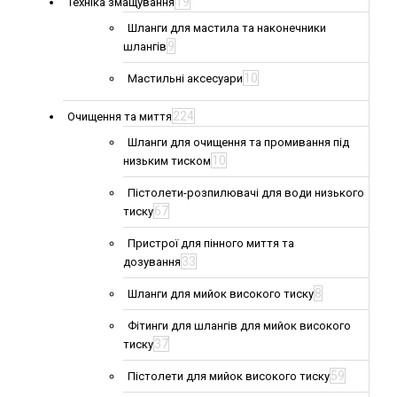
19
Техніка змащування
Шланги для мастила та наконечники
9
шлангів
10
Мастильні аксесуари
224
Очищення та миття
Шланги для очищення та промивання під
10
низьким тиском
Пістолети-розпилювачі для води низького
67
тиску
Пристрої для пінного миття та
33
дозування
8
Шланги для мийок високого тиску
Фітинги для шлангів для мийок високого
37
тиску
59
Пістолети для мийок високого тиску