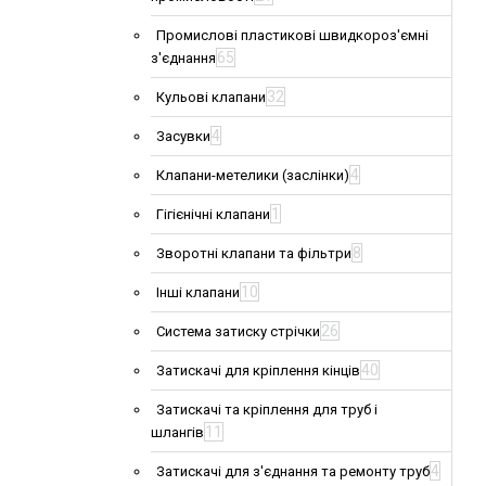
Промислові пластикові швидкороз'ємні
65
з'єднання
32
Кульові клапани
4
Засувки
4
Клапани-метелики (заслінки)
1
Гігієнічні клапани
8
Зворотні клапани та фільтри
10
Інші клапани
26
Система затиску стрічки
40
Затискачі для кріплення кінців
Затискачі та кріплення для труб і
11
шлангів
4
Затискачі для з'єднання та ремонту труб