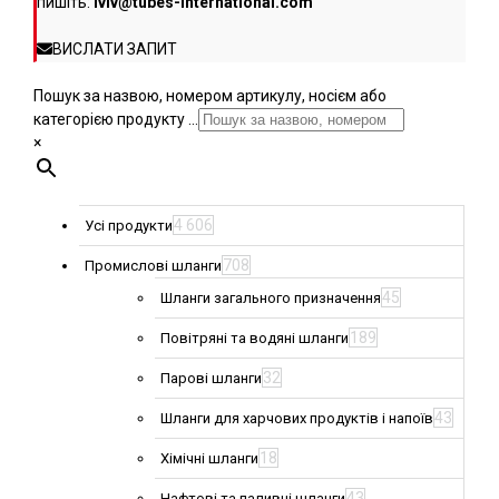
пишіть:
lviv@tubes-international.com
ВИСЛАТИ ЗАПИТ
Пошук за назвою, номером артикулу, носієм або
категорією продукту ...
×
4 606
Усі продукти
708
Промислові шланги
45
Шланги загального призначення
189
Повітряні та водяні шланги
32
Парові шланги
43
Шланги для харчових продуктів і напоїв
18
Хімічні шланги
43
Нафтові та паливні шланги