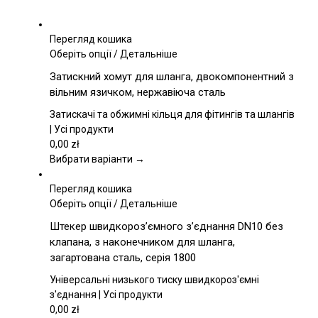
Перегляд кошика
Цей
Оберіть опції
/
Детальніше
товар
Затискний хомут для шланга, двокомпонентний з
має
вільним язичком, нержавіюча сталь
кілька
варіантів.
Затискачі та обжимні кільця для фітингів та шлангів
Параметри
| Усі продукти
можна
0,00
zł
вибрати
Вибрати варіанти →
на
сторінці
Перегляд кошика
товару
Цей
Оберіть опції
/
Детальніше
товар
Штекер швидкороз’ємного з’єднання DN10 без
має
клапана, з наконечником для шланга,
кілька
загартована сталь, серія 1800
варіантів.
Параметри
Універсальні низького тиску швидкороз'ємні
можна
з'єднання | Усі продукти
вибрати
0,00
zł