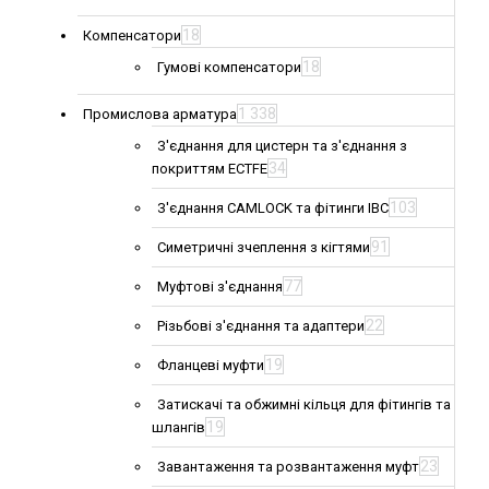
18
Компенсатори
18
Гумові компенсатори
1 338
Промислова арматура
З'єднання для цистерн та з'єднання з
34
покриттям ECTFE
103
З'єднання CAMLOCK та фітинги IBC
91
Симетричні зчеплення з кігтями
77
Муфтові з'єднання
22
Різьбові з'єднання та адаптери
19
Фланцеві муфти
Затискачі та обжимні кільця для фітингів та
19
шлангів
23
Завантаження та розвантаження муфт