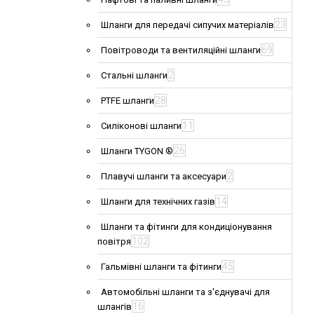
23
Шланги для передачі сипучих матеріалів
69
Повітроводи та вентиляційні шланги
2
Стальні шланги
28
PTFE шланги
11
Силіконові шланги
26
Шланги TYGON ®
2
Плавучі шланги та аксесуари
14
Шланги для технічних газів
Шланги та фітинги для кондиціонування
102
повітря
45
Гальмівні шланги та фітинги
Автомобільні шланги та з'єднувачі для
16
шлангів