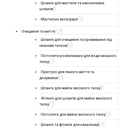
Шланги для мастила та наконечники
9
шлангів
10
Мастильні аксесуари
224
Очищення та миття
Шланги для очищення та промивання під
10
низьким тиском
Пістолети-розпилювачі для води низького
67
тиску
Пристрої для пінного миття та
33
дозування
8
Шланги для мийок високого тиску
Фітинги для шлангів для мийок високого
37
тиску
59
Пістолети для мийок високого тиску
10
Шланги та фітинги для каналізації