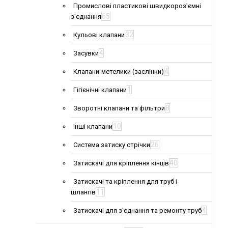
Промислові пластикові швидкороз'ємні
65
з'єднання
32
Кульові клапани
4
Засувки
4
Клапани-метелики (заслінки)
1
Гігієнічні клапани
8
Зворотні клапани та фільтри
10
Інші клапани
26
Система затиску стрічки
40
Затискачі для кріплення кінців
Затискачі та кріплення для труб і
11
шлангів
4
Затискачі для з'єднання та ремонту труб