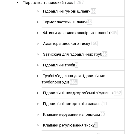
1 287
Гідравліка та високий тиск
36
Гідравлічні гумові шланги
48
Термопластичні шланги
339
Фітинги для високонапірних шлангів
160
Адаптери високого тиску
55
Затискачі для гідравлічних труб
2
Гідравлічні труби
Трубні з'єднання для гідравлічних
288
трубопроводів
162
Гідравлічні швидкороз'ємні з'єднання
11
Гідравлічні поворотні з'єднання
33
Клапани керування напрямком
6
Клапани регулювання тиску