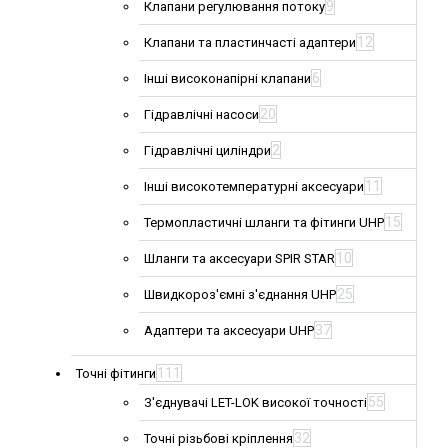
9
Клапани регулювання потоку
12
Клапани та пластинчасті адаптери
6
Інші високонапірні клапани
20
Гідравлічні насоси
2
Гідравлічні циліндри
11
Інші високотемпературні аксесуари
15
Термопластичні шланги та фітинги UHP
10
Шланги та аксесуари SPIR STAR
25
Швидкороз'ємні з'єднання UHP
37
Адаптери та аксесуари UHP
111
Точні фітинги
55
З'єднувачі LET-LOK високої точності
32
Точні різьбові кріплення