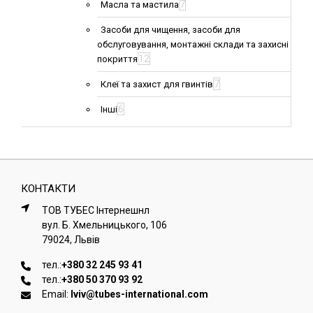
7
Масла та мастила
Засоби для чищення, засоби для
обслуговування, монтажні склади та захисні
12
покриття
7
Клеї та захист для гвинтів
6
Інші
КОНТАКТИ
ТОВ ТУБЕС Iнтернешнл
вул. Б. Хмельницького, 106
79024, Львiв
тел.:
+380 32 245 93 41
тел.:
+380 50 370 93 92
Email:
lviv@tubes-international.com