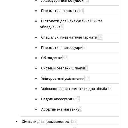
12
Аксесуари для котушок
61
Пневматичні гармати
Пістолети для накачування шин та
6
обладнання
14
Спеціальні пневматичні гармати
5
Пневматичні аксесуари
37
Обкладинки
3
Системи безпеки шлангів
17
Універсальні ущільнення
13
Ущільнювачі та герметики для різьби
7
Садові аксесуари FT
2
Асортимент магазину
32
Хімікати для промисловості