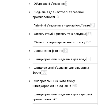
6
Обертальні з'єднання
З'єднання для нафтової та газової
13
промисловості
43
Гігієнічні з'єднання з нержавіючої сталі
87
Фітинги (трубні фітинги та з'єднувачі)
152
Фітинги та адаптери низького тиску
10
Заповнення фітингів
85
Швидкороз'ємні з'єднання для води
Швидкоз'ємні з'єднання для ливарних
133
форм
Універсальні низького тиску
195
швидкороз'ємні з'єднання
Швидкороз'ємні з'єднання для харчової
21
промисловості