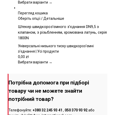
на
Вибрати варіанти →
сторінці
товару
Перегляд кошика
Цей
Оберіть опції
/
Детальніше
товар
Штекер швидкороз’ємного з’єднання DN9,5 з
має
клапаном, з різьбленням, хромована латунь, серія
кілька
1800N
варіантів.
Параметри
Універсальні низького тиску швидкороз'ємні
можна
з'єднання | Усі продукти
вибрати
0,00
zł
на
Вибрати варіанти →
сторінці
товару
Потрібна допомога при підборі
товару чи не можете знайти
потрібний товар?
Телефонуйте:
+380 32 245 93 41
,
050 370 93 92
або