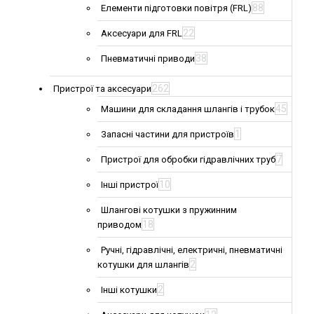
88
Елементи підготовки повітря (FRL)
22
Аксесуари для FRL
38
Пневматичні приводи
262
Пристрої та аксесуари
45
Машини для складання шлангів і трубок
1
Запасні частини для пристроїв
7
Пристрої для обробки гідравлічних труб
10
Інші пристрої
Шлангові котушки з пружинним
18
приводом
Ручні, гідравлічні, електричні, пневматичні
2
котушки для шлангів
2
Інші котушки