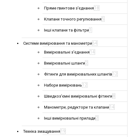
18
Пряме гвинтове з'єднання
5
Клапани точного регулювання
1
Інші клапани та фільтри
64
Системи вимірювання та манометри
14
Вимірювальні з'єднання
2
Вимірювальні шланги
12
Фітинги для вимірювальних шлангів
12
Набори вимірювань
8
Швидкоз'ємні вимірювальні фітинги
14
Манометри, редуктори та клапани
2
Інші вимірювальні прилади
19
Техніка змащування