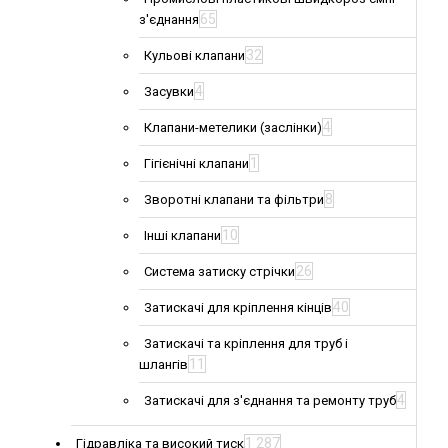
65
з'єднання
32
Кульові клапани
4
Засувки
4
Клапани-метелики (заслінки)
1
Гігієнічні клапани
8
Зворотні клапани та фільтри
10
Інші клапани
26
Система затиску стрічки
40
Затискачі для кріплення кінців
Затискачі та кріплення для труб і
11
шлангів
4
Затискачі для з'єднання та ремонту труб
1 287
Гідравліка та високий тиск