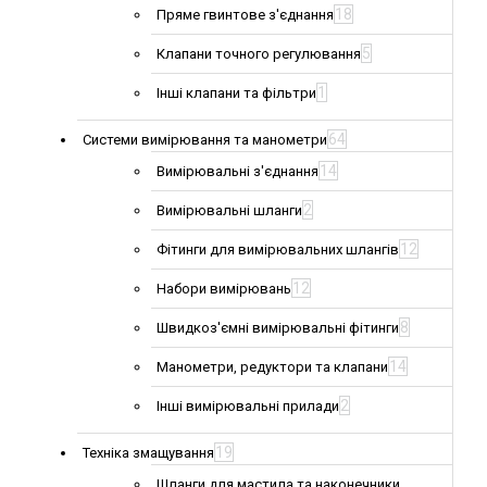
18
Пряме гвинтове з'єднання
5
Клапани точного регулювання
1
Інші клапани та фільтри
64
Системи вимірювання та манометри
14
Вимірювальні з'єднання
2
Вимірювальні шланги
12
Фітинги для вимірювальних шлангів
12
Набори вимірювань
8
Швидкоз'ємні вимірювальні фітинги
14
Манометри, редуктори та клапани
2
Інші вимірювальні прилади
19
Техніка змащування
Шланги для мастила та наконечники