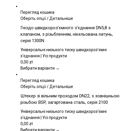
Перегляд кошика
Цей
Оберіть опції
/
Детальніше
товар
Гніздо швидкороз’ємного з’єднання DN5,8 з
має
клапаном, з різьбленням, нікельована латунь,
кілька
серія 1300N
варіантів.
Параметри
Універсальні низького тиску швидкороз'ємні
можна
з'єднання | Усі продукти
вибрати
0,00
zł
на
Вибрати варіанти →
сторінці
товару
Перегляд кошика
Цей
Оберіть опції
/
Детальніше
товар
Штекер зі вільним проходом DN22, з зовнішньою
має
різьбою BSP, загартована сталь, серія 2100
кілька
варіантів.
Універсальні низького тиску швидкороз'ємні
Параметри
з'єднання | Усі продукти
можна
0,00
zł
вибрати
Вибрати варіанти →