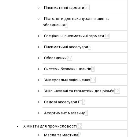
61
Пневматичні гармати
Пістолети для накачування шин та
6
обладнання
14
Спеціальні пневматичні гармати
5
Пневматичні аксесуари
37
Обкладинки
3
Системи безпеки шлангів
17
Універсальні ущільнення
13
Ущільнювачі та герметики для різьби
7
Садові аксесуари FT
2
Асортимент магазину
32
Хімікати для промисловості
7
Масла та мастила