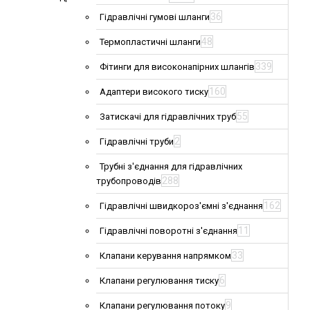
36
Гідравлічні гумові шланги
48
Термопластичні шланги
339
Фітинги для високонапірних шлангів
160
Адаптери високого тиску
55
Затискачі для гідравлічних труб
2
Гідравлічні труби
Трубні з'єднання для гідравлічних
288
трубопроводів
162
Гідравлічні швидкороз'ємні з'єднання
11
Гідравлічні поворотні з'єднання
33
Клапани керування напрямком
6
Клапани регулювання тиску
9
Клапани регулювання потоку