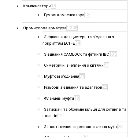
18
Компенсатори
18
Гумові компенсатори
1 338
Промислова арматура
З'єднання для цистерн та з'єднання з
34
покриттям ECTFE
103
З'єднання CAMLOCK та фітинги IBC
91
Симетричні зчеплення з кігтями
77
Муфтові з'єднання
22
Різьбові з'єднання та адаптери
19
Фланцеві муфти
Затискачі та обжимні кільця для фітингів та
19
шлангів
23
Завантаження та розвантаження муфт