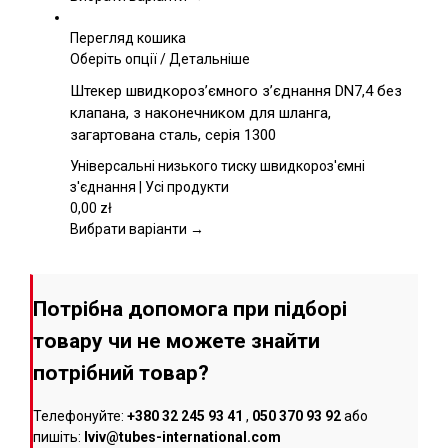
на
сторінці
Перегляд кошика
товару
Цей
Оберіть опції
/
Детальніше
товар
Штекер швидкороз’ємного з’єднання DN7,4 без
має
клапана, з наконечником для шланга,
кілька
загартована сталь, серія 1300
варіантів.
Параметри
Універсальні низького тиску швидкороз'ємні
можна
з'єднання | Усі продукти
вибрати
0,00
zł
на
Вибрати варіанти →
сторінці
товару
Потрібна допомога при підборі
товару чи не можете знайти
потрібний товар?
Телефонуйте:
+380 32 245 93 41
,
050 370 93 92
або
пишіть:
lviv@tubes-international.com