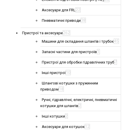
22
Аксесуари для FRL
38
Пневматичні приводи
262
Пристрої та аксесуари
45
Машини для складання шлангів і трубок
1
Запасні частини для пристроїв
7
Пристрої для обробки гідравлічних труб
10
Інші пристрої
Шлангові котушки з пружинним
18
приводом
Ручні, гідравлічні, електричні, пневматичні
2
котушки для шлангів
2
Інші котушки
12
Аксесуари для котушок