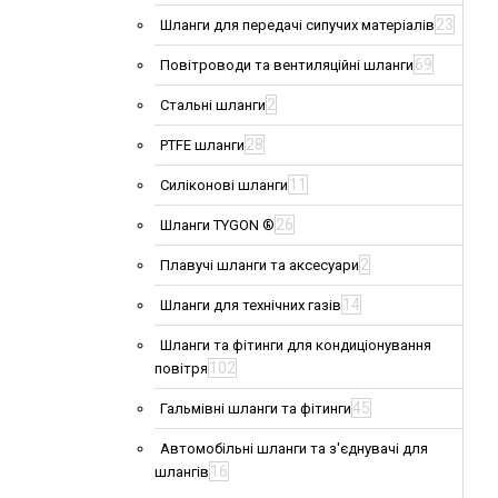
23
Шланги для передачі сипучих матеріалів
69
Повітроводи та вентиляційні шланги
2
Стальні шланги
28
PTFE шланги
11
Силіконові шланги
26
Шланги TYGON ®
2
Плавучі шланги та аксесуари
14
Шланги для технічних газів
Шланги та фітинги для кондиціонування
102
повітря
45
Гальмівні шланги та фітинги
Автомобільні шланги та з'єднувачі для
16
шлангів