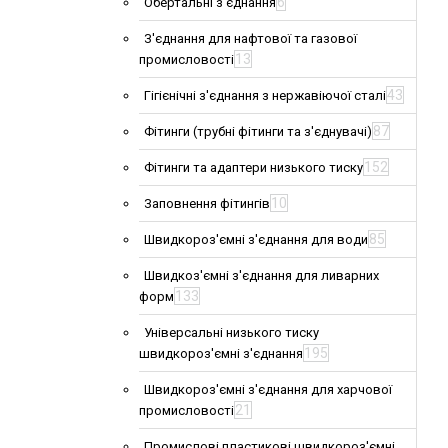
6
Обертальні з'єднання
З'єднання для нафтової та газової
13
промисловості
43
Гігієнічні з'єднання з нержавіючої сталі
87
Фітинги (трубні фітинги та з'єднувачі)
152
Фітинги та адаптери низького тиску
10
Заповнення фітингів
85
Швидкороз'ємні з'єднання для води
Швидкоз'ємні з'єднання для ливарних
133
форм
Універсальні низького тиску
195
швидкороз'ємні з'єднання
Швидкороз'ємні з'єднання для харчової
21
промисловості
Промислові пластикові швидкороз'ємні