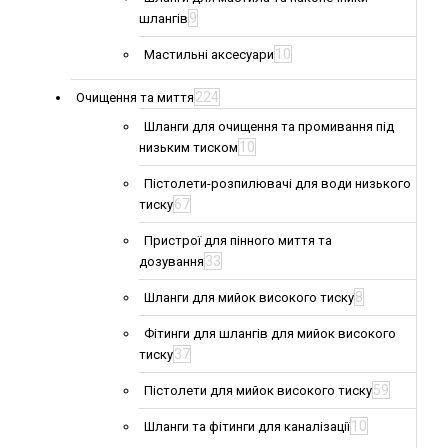
9
шлангів
10
Мастильні аксесуари
224
Очищення та миття
Шланги для очищення та промивання під
10
низьким тиском
Пістолети-розпилювачі для води низького
67
тиску
Пристрої для пінного миття та
33
дозування
8
Шланги для мийок високого тиску
Фітинги для шлангів для мийок високого
37
тиску
59
Пістолети для мийок високого тиску
10
Шланги та фітинги для каналізації