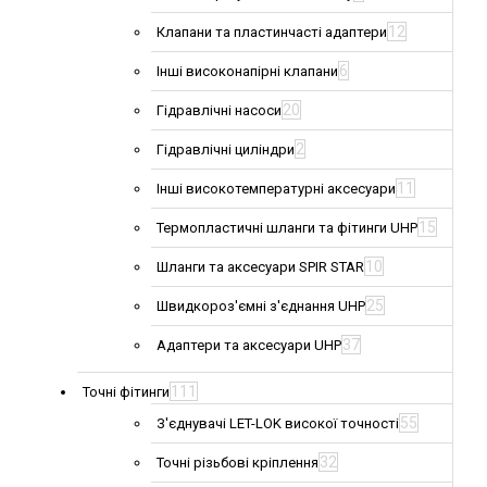
12
Клапани та пластинчасті адаптери
6
Інші високонапірні клапани
20
Гідравлічні насоси
2
Гідравлічні циліндри
11
Інші високотемпературні аксесуари
15
Термопластичні шланги та фітинги UHP
10
Шланги та аксесуари SPIR STAR
25
Швидкороз'ємні з'єднання UHP
37
Адаптери та аксесуари UHP
111
Точні фітинги
55
З'єднувачі LET-LOK високої точності
32
Точні різьбові кріплення