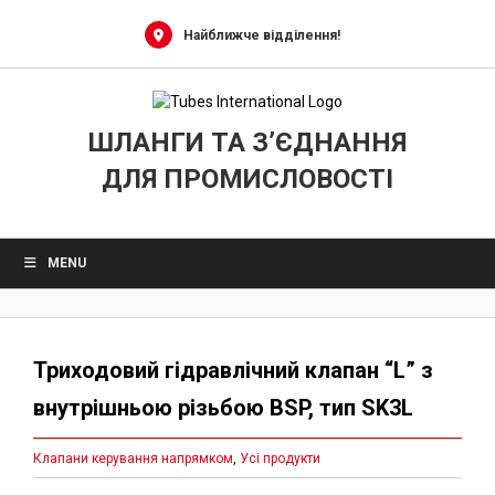
Skip
to
Найближче відділення!
content
ШЛАНГИ ТА З’ЄДНАННЯ
ДЛЯ ПРОМИСЛОВОСТІ
MENU
Триходовий гідравлічний клапан “L” з
внутрішньою різьбою BSP, тип SK3L
Клапани керування напрямком
,
Усі продукти