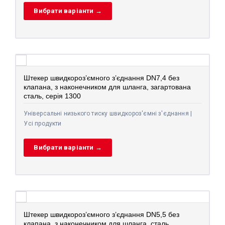
Вибрати варіанти →
Штекер швидкороз’ємного з’єднання DN7,4 без
клапана, з наконечником для шланга, загартована
сталь, серія 1300
Універсальні низького тиску швидкороз'ємні з'єднання |
Усі продукти
Вибрати варіанти →
Штекер швидкороз’ємного з’єднання DN5,5 без
клапана, з наконечником для шланга, сталь