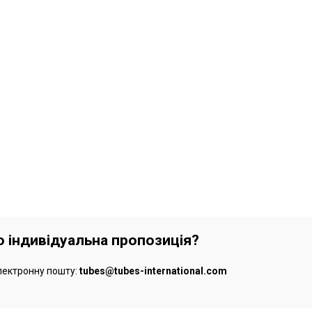
бо індивідуальна пропозиція?
лектронну пошту:
tubes@tubes-international.com