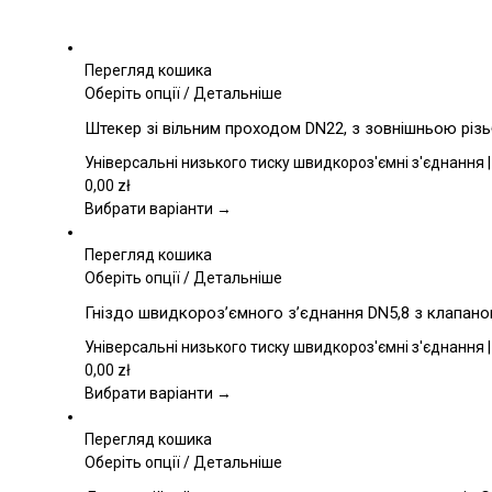
Перегляд кошика
Цей
Оберіть опції
/
Детальніше
товар
Штекер зі вільним проходом DN22, з зовнішньою різь
має
кілька
Універсальні низького тиску швидкороз'ємні з'єднання |
варіантів.
0,00
zł
Параметри
Вибрати варіанти →
можна
вибрати
Перегляд кошика
на
Цей
Оберіть опції
/
Детальніше
сторінці
товар
Гніздо швидкороз’ємного з’єднання DN5,8 з клапаном
товару
має
кілька
Універсальні низького тиску швидкороз'ємні з'єднання |
варіантів.
0,00
zł
Параметри
Вибрати варіанти →
можна
вибрати
Перегляд кошика
на
Цей
Оберіть опції
/
Детальніше
сторінці
товар