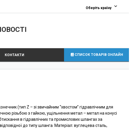
0
Оберіть країну
ЛОВОСТІ
СПИСОК ТОВАРІВ ОНЛАЙН
КОНТАКТИ
онечник (тип Z – зі звичайним “хвостом” гідравлічним для
чною різьбою з гайкою, ущільнення метал – метал на конусі
бтискання в гідравлічних та промислових шлангах за
відповідної до типу шланга. Матеріал: вуглецева сталь,