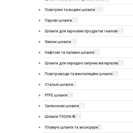
189
Повітряні та водяні шланги
32
Парові шланги
43
Шланги для харчових продуктів і напоїв
18
Хімічні шланги
43
Нафтові та паливні шланги
23
Шланги для передачі сипучих матеріалів
69
Повітроводи та вентиляційні шланги
2
Стальні шланги
28
PTFE шланги
11
Силіконові шланги
26
Шланги TYGON ®
2
Плавучі шланги та аксесуари