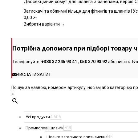
Двосекційний хомут для шланга з зачепами, версія 
товару
має
кілька
Затискачі та обжимні кільця для фітингів та шлангів | У
варіантів.
0,00
zł
Параметри
Вибрати варіанти →
можна
вибрати
на
Потрібна допомога при підборі товару 
сторінці
товару
Телефонуйте:
+380 32 245 93 41
,
050 370 93 92
або пишіть:
lv
ВИСЛАТИ ЗАПИТ
Пошук за назвою, номером артикулу, носієм або категорією про
×
4 606
Усі продукти
708
Промислові шланги
45
Шланги загального призначення