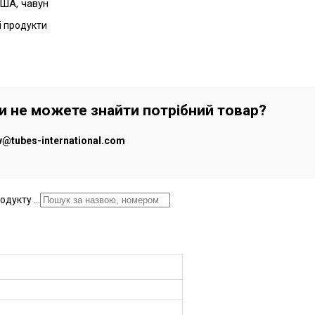
США, чавун
сі продукти
чи не можете знайти потрібний товар?
iv@tubes-international.com
дукту ...