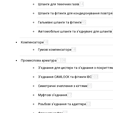
14
Шланги для технічних газів
Шланги та фітинги для кондиціонування повітря
45
Гальмівні шланги та фітинги
Автомобільні шланги та з'єднувачі для шлангів
18
Компенсатори
18
Гумові компенсатори
1 338
Промислова арматура
З'єднання для цистерн та з'єднання з покриття
103
З'єднання CAMLOCK та фітинги IBC
91
Симетричні зчеплення з кігтями
77
Муфтові з'єднання
22
Різьбові з'єднання та адаптери