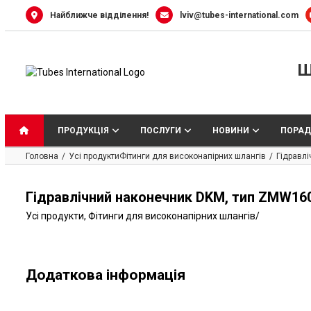
Skip
Найближче відділення!
lviv@tubes-international.com
to
content
Ш
ПРОДУКЦІЯ
ПОСЛУГИ
НОВИНИ
ПОРАД
Головна
Усі продукти
Фітинги для високонапірних шлангів
Гідравл
Гідравлічний наконечник DKM, тип ZMW160
Усі продукти
,
Фітинги для високонапірних шлангів
/
Додаткова інформація