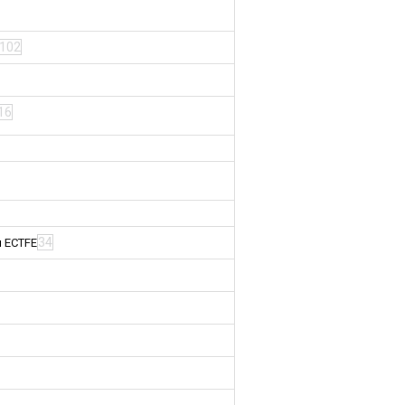
102
16
34
м ECTFE