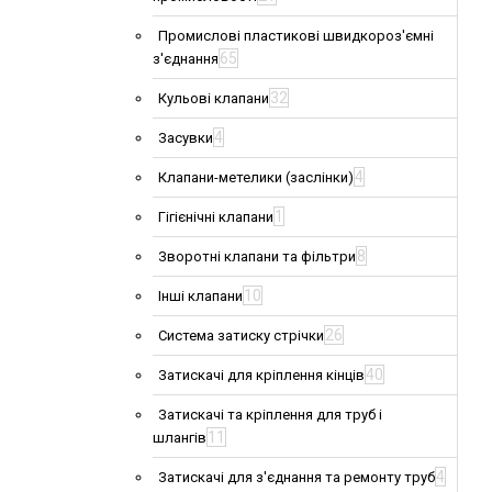
Промислові пластикові швидкороз'ємні
65
з'єднання
32
Кульові клапани
4
Засувки
4
Клапани-метелики (заслінки)
1
Гігієнічні клапани
8
Зворотні клапани та фільтри
10
Інші клапани
26
Система затиску стрічки
40
Затискачі для кріплення кінців
Затискачі та кріплення для труб і
11
шлангів
4
Затискачі для з'єднання та ремонту труб