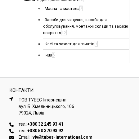
7
Масла та мастила
Засоби для чищення, засоби для
обслуговування, монтажні склади та захисні
12
покриття
7
Клеї та захист для гвинтів
6
Інші
КОНТАКТИ
ТОВ ТУБЕС Iнтернешнл
вул. Б. Хмельницького, 106
79024, Львiв
тел.:
+380 32 245 93 41
тел.:
+380 50 370 93 92
Email:
lviv@tubes-international.com