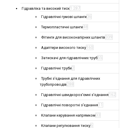
1 287
Гідравліка та високий тиск
36
Гідравлічні гумові шланги
48
Термопластичні шланги
339
Фітинги для високонапірних шлангів
160
Адаптери високого тиску
55
Затискачі для гідравлічних труб
2
Гідравлічні труби
Трубні з'єднання для гідравлічних
288
трубопроводів
162
Гідравлічні швидкороз'ємні з'єднання
11
Гідравлічні поворотні з'єднання
33
Клапани керування напрямком
6
Клапани регулювання тиску