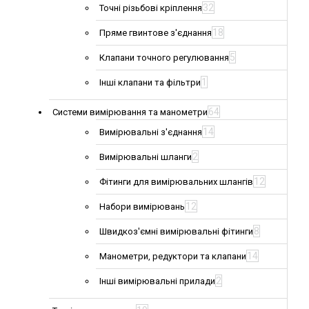
32
Точні різьбові кріплення
18
Пряме гвинтове з'єднання
5
Клапани точного регулювання
1
Інші клапани та фільтри
64
Системи вимірювання та манометри
14
Вимірювальні з'єднання
2
Вимірювальні шланги
12
Фітинги для вимірювальних шлангів
12
Набори вимірювань
8
Швидкоз'ємні вимірювальні фітинги
14
Манометри, редуктори та клапани
2
Інші вимірювальні прилади