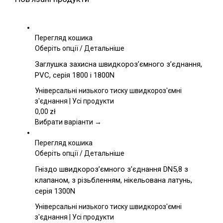
Перегляд кошика
Цей
Оберіть опції
/
Детальніше
товар
Заглушка захисна швидкороз’ємного з’єднання,
має
PVC, серія 1800 і 1800N
кілька
варіантів.
Універсальні низького тиску швидкороз'ємні
Параметри
з'єднання | Усі продукти
можна
0,00
zł
вибрати
Вибрати варіанти →
на
сторінці
Перегляд кошика
товару
Цей
Оберіть опції
/
Детальніше
товар
Гніздо швидкороз’ємного з’єднання DN5,8 з
має
клапаном, з різьбленням, нікельована латунь,
кілька
серія 1300N
варіантів.
Параметри
Універсальні низького тиску швидкороз'ємні
можна
з'єднання | Усі продукти