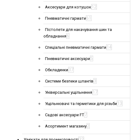
12
Аксесуари для котушок
61
Пневматичні гармати
Пістолети для накачування шин та
6
обладнання
14
Спеціальні пневматичні гармати
5
Пневматичні аксесуари
37
Обкладинки
3
Системи безпеки шлангів
17
Універсальні ущільнення
13
Ущільнювачі та герметики для різьби
7
Садові аксесуари FT
2
Асортимент магазину
32
Хімікати для промисловості