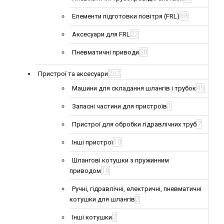
88
Елементи підготовки повітря (FRL)
22
Аксесуари для FRL
38
Пневматичні приводи
262
Пристрої та аксесуари
45
Машини для складання шлангів і трубок
1
Запасні частини для пристроїв
7
Пристрої для обробки гідравлічних труб
10
Інші пристрої
Шлангові котушки з пружинним
18
приводом
Ручні, гідравлічні, електричні, пневматичні
2
котушки для шлангів
2
Інші котушки