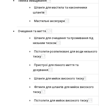
19
Техніка змащування
Шланги для мастила та наконечники
9
шлангів
10
Мастильні аксесуари
224
Очищення та миття
Шланги для очищення та промивання під
10
низьким тиском
Пістолети-розпилювачі для води низького
67
тиску
Пристрої для пінного миття та
33
дозування
8
Шланги для мийок високого тиску
Фітинги для шлангів для мийок високого
37
тиску
59
Пістолети для мийок високого тиску