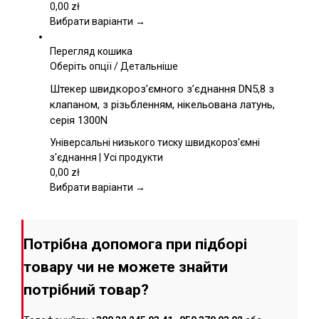
вибрати
0,00
zł
на
Вибрати варіанти →
сторінці
товару
Перегляд кошика
Цей
Оберіть опції
/
Детальніше
товар
Штекер швидкороз’ємного з’єднання DN5,8 з
має
клапаном, з різьбленням, нікельована латунь,
кілька
серія 1300N
варіантів.
Параметри
Універсальні низького тиску швидкороз'ємні
можна
з'єднання | Усі продукти
вибрати
0,00
zł
на
Вибрати варіанти →
сторінці
товару
Потрібна допомога при підборі
товару чи не можете знайти
потрібний товар?