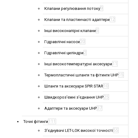
9
Клапани регулювання потоку
12
Клапани та пластинчасті адаптери
6
Інші високонапірні клапани
20
Гідравлічні насоси
2
Гідравлічні циліндри
11
Інші високотемпературні аксесуари
15
Термопластичні шланги та фітинги UHP
10
Шланги та аксесуари SPIR STAR
25
Швидкороз'ємні з'єднання UHP
37
Адаптери та аксесуари UHP
111
Точні фітинги
55
З'єднувачі LET-LOK високої точності