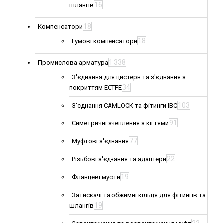
16
шлангів
18
Компенсатори
18
Гумові компенсатори
1 338
Промислова арматура
З'єднання для цистерн та з'єднання з
34
покриттям ECTFE
103
З'єднання CAMLOCK та фітинги IBC
91
Симетричні зчеплення з кігтями
77
Муфтові з'єднання
22
Різьбові з'єднання та адаптери
19
Фланцеві муфти
Затискачі та обжимні кільця для фітингів та
19
шлангів