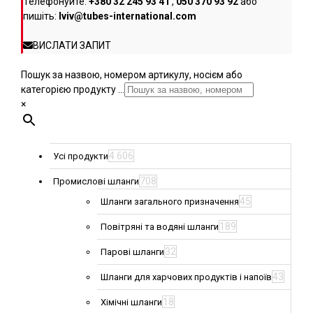
Телефонуйте:
+380 32 245 93 41
,
050 370 93 92
або
пишіть:
lviv@tubes-international.com
ВИСЛАТИ ЗАПИТ
Пошук за назвою, номером артикулу, носієм або
категорією продукту ...
×
4 606
Усі продукти
708
Промислові шланги
45
Шланги загального призначення
189
Повітряні та водяні шланги
32
Парові шланги
43
Шланги для харчових продуктів і напоїв
18
Хімічні шланги