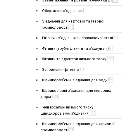
23
Завантаження та розвантаження муфт
6
Обертальні з'єднання
З'єднання для нафтової та газової
13
промисловості
43
Гігієнічні з'єднання з нержавіючої сталі
87
Фітинги (трубні фітинги та з'єднувачі)
152
Фітинги та адаптери низького тиску
10
Заповнення фітингів
85
Швидкороз'ємні з'єднання для води
Швидкоз'ємні з'єднання для ливарних
133
форм
Універсальні низького тиску
195
швидкороз'ємні з'єднання
Швидкороз'ємні з'єднання для харчової
21
промисловості