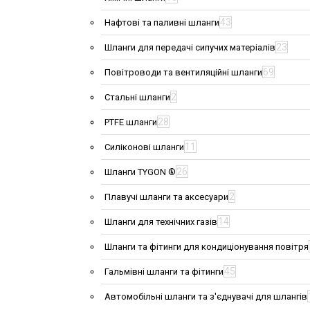
43
Нафтові та паливні шланги
23
Шланги для передачі сипучих матеріалів
69
Повітроводи та вентиляційні шланги
2
Стальні шланги
28
PTFE шланги
11
Силіконові шланги
26
Шланги TYGON ®
2
Плавучі шланги та аксесуари
14
Шланги для технічних газів
Шланги та фітинги для кондиціонування повітря
45
Гальмівні шланги та фітинги
Автомобільні шланги та з'єднувачі для шлангів