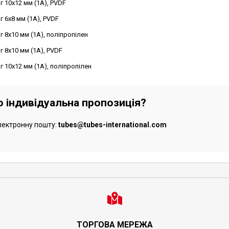
г 10x12 мм (1A), PVDF
г 6x8 мм (1A), PVDF
г 8x10 мм (1A), поліпропілен
г 8x10 мм (1A), PVDF
г 10x12 мм (1A), поліпропілен
бо індивідуальна пропозиція?
лектронну пошту:
tubes@tubes-international.com
ТОРГОВА МЕРЕЖА