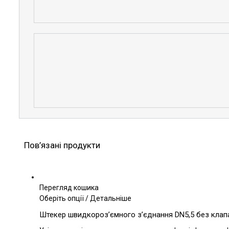
Пов’язані продукти
Перегляд кошика
Цей
Оберіть опції
/
Детальніше
товар
Штекер швидкороз’ємного з’єднання DN5,5 без клапа
має