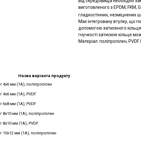
від середовища необхідно зам
виготовленого з EPDM, FKM, G
гладкостінних, незміцнених шл
Має інтегровану втулку, що п
допомогою затискного кільця
гнучкості затискне кільце мож
Матеріал: поліпропілен, PVDF. 
Назва варіанта продукту
г 4x6 мм (1A), поліпропілен
г 4x6 мм (1A), PVDF
г 6x8 мм (1A), PVDF
г 8x10 мм (1A), поліпропілен
г 8x10 мм (1A), PVDF
г 10x12 мм (1A), поліпропілен