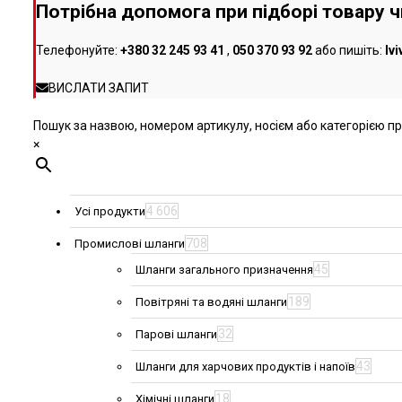
Потрібна допомога при підборі товару 
сторінці
товару
Телефонуйте:
+380 32 245 93 41
,
050 370 93 92
або пишіть:
lv
ВИСЛАТИ ЗАПИТ
Пошук за назвою, номером артикулу, носієм або категорією про
×
4 606
Усі продукти
708
Промислові шланги
45
Шланги загального призначення
189
Повітряні та водяні шланги
32
Парові шланги
43
Шланги для харчових продуктів і напоїв
18
Хімічні шланги