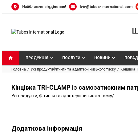
Skip
Найближче відділення!
lviv@tubes-international.com
to
content
Ш
ПРОДУКЦІЯ
ПОСЛУГИ
НОВИНИ
ПОРАД
Головна
Усі продукти
Фітинги та адаптери низького тиску
Кінцівка 
Кінцівка TRI-CLAMP із самозатискним патр
Усі продукти
,
Фітинги та адаптери низького тиску
/
Додаткова інформація