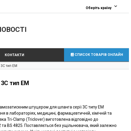
0
Оберіть країну
ЛОВОСТІ
СПИСОК ТОВАРІВ ОНЛАЙН
КОНТАКТИ
 3C тип EM
 3C тип EM
 самозатискним штуцером для шланга серії 3C типу EM
я в лабораторіях, медицині, фармацевтичній, хімічній та
вка Tri-Clamp (Triclover) виготовлена відповідно до
52 та BS 4825. Поставляється без ущільнювача, який залежно