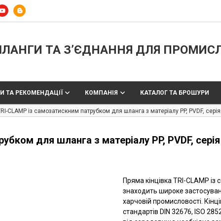
ЛАНГИ ТА З’ЄДНАННЯ ДЛЯ ПРОМИС
И ТА РЕКОМЕНДАЦІЇ
КОМПАНІЯ
КАТАЛОГ ТА БРОШУРИ
TRI-CLAMP із самозатискним патрубком для шланга з матеріалу PP, PVDF, серія
убком для шланга з матеріалу PP, PVDF, серія
Пряма кінцівка TRI-CLAMP із
знаходить широке застосуванн
харчовій промисловості. Кінці
стандартів DIN 32676, ISO 28