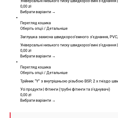
кілька
Універсальні низького тиску швидкороз'ємні з'єднання |
варіантів.
0,00
zł
Параметри
Вибрати варіанти →
можна
вибрати
Перегляд кошика
на
Цей
Оберіть опції
/
Детальніше
сторінці
товар
Заглушка захисна швидкороз’ємного з’єднання, PVC,
товару
має
кілька
Універсальні низького тиску швидкороз'ємні з'єднання |
варіантів.
0,00
zł
Параметри
Вибрати варіанти →
можна
вибрати
Перегляд кошика
на
Цей
Оберіть опції
/
Детальніше
сторінці
товар
Трійник “Y” з внутрішньою різьбою BSP, 2 x гніздо ш
товару
має
кілька
Усі продукти | Фітинги (трубні фітинги та з'єднувачі)
варіантів.
0,00
zł
Параметри
Вибрати варіанти →
можна
вибрати
на