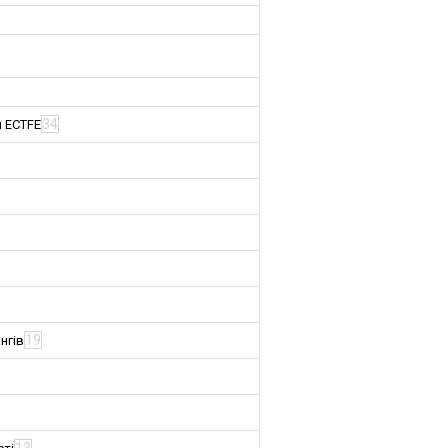
34
м ECTFE
19
нгів