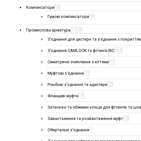
18
Компенсатори
18
Гумові компенсатори
1 338
Промислова арматура
З'єднання для цистерн та з'єднання з покриття
103
З'єднання CAMLOCK та фітинги IBC
91
Симетричні зчеплення з кігтями
77
Муфтові з'єднання
22
Різьбові з'єднання та адаптери
19
Фланцеві муфти
Затискачі та обжимні кільця для фітингів та шла
23
Завантаження та розвантаження муфт
6
Обертальні з'єднання