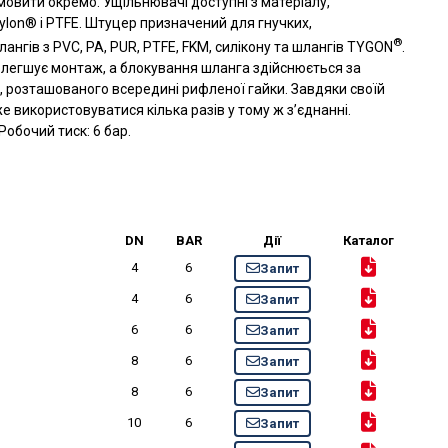
овити окремо. Ущільнювачі доступні з матеріалу,
ylon® і PTFE. Штуцер призначений для гнучких,
®
ангів з PVC, PA, PUR, PTFE, FKM, силікону та шлангів TYGON
.
олегшує монтаж, а блокування шланга здійснюється за
, розташованого всередині рифленої гайки. Завдяки своїй
е використовуватися кілька разів у тому ж з’єднанні.
Робочий тиск: 6 бар.
DN
BAR
Дії
Каталог
4
6
Запит
4
6
Запит
6
6
Запит
8
6
Запит
8
6
Запит
10
6
Запит