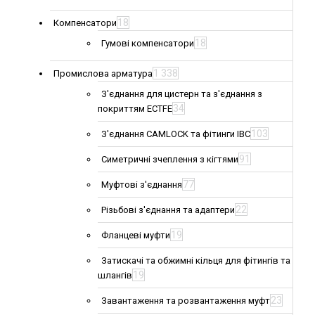
18
Компенсатори
18
Гумові компенсатори
1 338
Промислова арматура
З'єднання для цистерн та з'єднання з
34
покриттям ECTFE
103
З'єднання CAMLOCK та фітинги IBC
91
Симетричні зчеплення з кігтями
77
Муфтові з'єднання
22
Різьбові з'єднання та адаптери
19
Фланцеві муфти
Затискачі та обжимні кільця для фітингів та
19
шлангів
23
Завантаження та розвантаження муфт