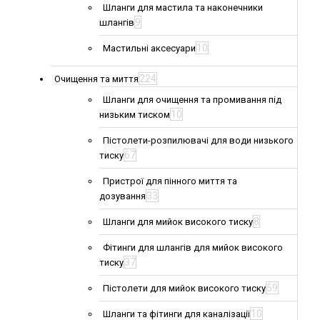
Шланги для мастила та наконечники
9
шлангів
10
Мастильні аксесуари
224
Очищення та миття
Шланги для очищення та промивання під
10
низьким тиском
Пістолети-розпилювачі для води низького
67
тиску
Пристрої для пінного миття та
33
дозування
8
Шланги для мийок високого тиску
Фітинги для шлангів для мийок високого
37
тиску
59
Пістолети для мийок високого тиску
10
Шланги та фітинги для каналізації