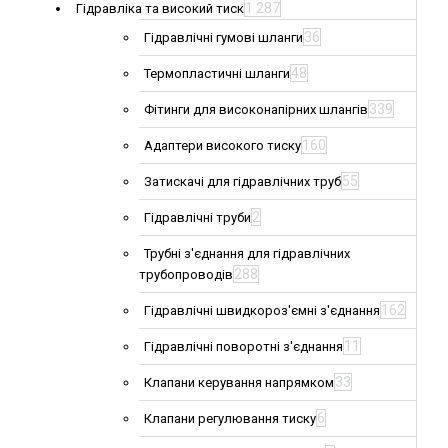
1 287
Гідравліка та високий тиск
36
Гідравлічні гумові шланги
48
Термопластичні шланги
339
Фітинги для високонапірних шлангів
160
Адаптери високого тиску
55
Затискачі для гідравлічних труб
2
Гідравлічні труби
Трубні з'єднання для гідравлічних
288
трубопроводів
162
Гідравлічні швидкороз'ємні з'єднання
11
Гідравлічні поворотні з'єднання
33
Клапани керування напрямком
6
Клапани регулювання тиску