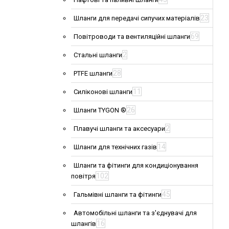
23
Шланги для передачі сипучих матеріалів
69
Повітроводи та вентиляційні шланги
2
Стальні шланги
28
PTFE шланги
11
Силіконові шланги
26
Шланги TYGON ®
2
Плавучі шланги та аксесуари
14
Шланги для технічних газів
Шланги та фітинги для кондиціонування
102
повітря
45
Гальмівні шланги та фітинги
Автомобільні шланги та з'єднувачі для
16
шлангів