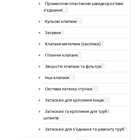
Промислові пластикові швидкороз'ємні
65
з'єднання
32
Кульові клапани
4
Засувки
4
Клапани-метелики (заслінки)
1
Гігієнічні клапани
8
Зворотні клапани та фільтри
10
Інші клапани
26
Система затиску стрічки
40
Затискачі для кріплення кінців
Затискачі та кріплення для труб і
11
шлангів
4
Затискачі для з'єднання та ремонту труб