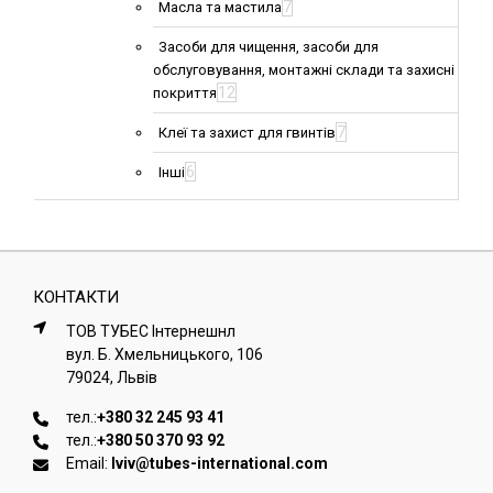
7
Масла та мастила
Засоби для чищення, засоби для
обслуговування, монтажні склади та захисні
12
покриття
7
Клеї та захист для гвинтів
6
Інші
КОНТАКТИ
ТОВ ТУБЕС Iнтернешнл
вул. Б. Хмельницького, 106
79024, Львiв
тел.:
+380 32 245 93 41
тел.:
+380 50 370 93 92
Email:
lviv@tubes-international.com