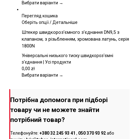
вибрати
Вибрати варіанти →
на
сторінці
Перегляд кошика
товару
Цей
Оберіть опції
/
Детальніше
товар
Штекер швидкороз’ємного з’єднання DN9,5 з
має
клапаном, з різьбленням, хромована латунь, серія
кілька
1800N
варіантів.
Параметри
Універсальні низького тиску швидкороз'ємні
можна
з'єднання | Усі продукти
вибрати
0,00
zł
на
Вибрати варіанти →
сторінці
товару
Потрібна допомога при підборі
товару чи не можете знайти
потрібний товар?
Телефонуйте:
+380 32 245 93 41
,
050 370 93 92
або