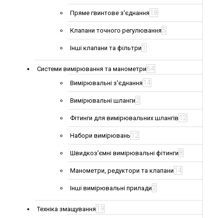
18
Пряме гвинтове з'єднання
5
Клапани точного регулювання
1
Інші клапани та фільтри
64
Системи вимірювання та манометри
14
Вимірювальні з'єднання
2
Вимірювальні шланги
12
Фітинги для вимірювальних шлангів
12
Набори вимірювань
8
Швидкоз'ємні вимірювальні фітинги
14
Манометри, редуктори та клапани
2
Інші вимірювальні прилади
19
Техніка змащування