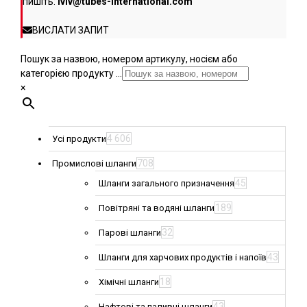
пишіть:
lviv@tubes-international.com
ВИСЛАТИ ЗАПИТ
Пошук за назвою, номером артикулу, носієм або
категорією продукту ...
×
4 606
Усі продукти
708
Промислові шланги
45
Шланги загального призначення
189
Повітряні та водяні шланги
32
Парові шланги
43
Шланги для харчових продуктів і напоїв
18
Хімічні шланги
43
Нафтові та паливні шланги