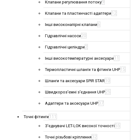
9
Клапани регулювання потоку
12
Клапани та пластинчасті адаптери
6
Інші високонапірні клапани
20
Гідравлічні насоси
2
Гідравлічні циліндри
11
Інші високотемпературні аксесуари
15
Термопластичні шланги та фітинги UHP
10
Шланги та аксесуари SPIR STAR
25
Швидкороз'ємні з'єднання UHP
37
Адаптери та аксесуари UHP
111
Точні фітинги
55
З'єднувачі LET-LOK високої точності
32
Точні різьбові кріплення