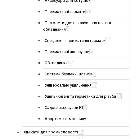
12
Аксесуари для котушок
61
Пневматичні гармати
Пістолети для накачування шин та
6
обладнання
14
Спеціальні пневматичні гармати
5
Пневматичні аксесуари
37
Обкладинки
3
Системи безпеки шлангів
17
Універсальні ущільнення
13
Ущільнювачі та герметики для різьби
7
Садові аксесуари FT
2
Асортимент магазину
32
Хімікати для промисловості