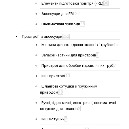
88
Елементи підготовки повітря (FRL)
22
Аксесуари для FRL
38
Пневматичні приводи
262
Пристрої та аксесуари
45
Машини для складання шлангів і трубок
1
Запасні частини для пристроїв
7
Пристрої для обробки гідравлічних труб
10
Інші пристрої
Шлангові котушки з пружинним
18
приводом
Ручні, гідравлічні, електричні, пневматичні
2
котушки для шлангів
2
Інші котушки