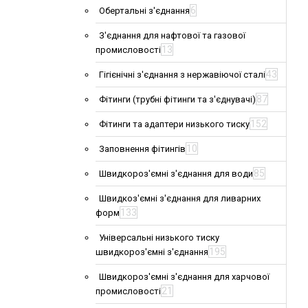
6
Обертальні з'єднання
З'єднання для нафтової та газової
13
промисловості
43
Гігієнічні з'єднання з нержавіючої сталі
87
Фітинги (трубні фітинги та з'єднувачі)
152
Фітинги та адаптери низького тиску
10
Заповнення фітингів
85
Швидкороз'ємні з'єднання для води
Швидкоз'ємні з'єднання для ливарних
133
форм
Універсальні низького тиску
195
швидкороз'ємні з'єднання
Швидкороз'ємні з'єднання для харчової
21
промисловості