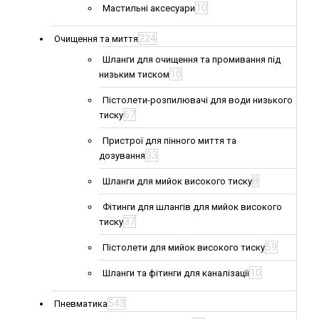
10
Мастильні аксесуари
224
Очищення та миття
Шланги для очищення та промивання під
10
низьким тиском
Пістолети-розпилювачі для води низького
67
тиску
Пристрої для пінного миття та
33
дозування
8
Шланги для мийок високого тиску
Фітинги для шлангів для мийок високого
37
тиску
59
Пістолети для мийок високого тиску
10
Шланги та фітинги для каналізації
543
Пневматика