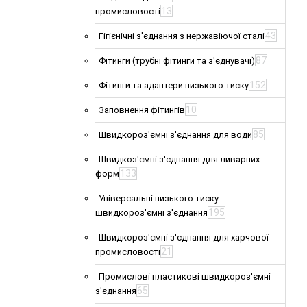
13
промисловості
43
Гігієнічні з'єднання з нержавіючої сталі
87
Фітинги (трубні фітинги та з'єднувачі)
152
Фітинги та адаптери низького тиску
10
Заповнення фітингів
85
Швидкороз'ємні з'єднання для води
Швидкоз'ємні з'єднання для ливарних
133
форм
Універсальні низького тиску
195
швидкороз'ємні з'єднання
Швидкороз'ємні з'єднання для харчової
21
промисловості
Промислові пластикові швидкороз'ємні
65
з'єднання