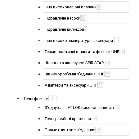
6
Інші високонапірні клапани
20
Гідравлічні насоси
2
Гідравлічні циліндри
11
Інші високотемпературні аксесуари
15
Термопластичні шланги та фітинги UHP
10
Шланги та аксесуари SPIR STAR
25
Швидкороз'ємні з'єднання UHP
37
Адаптери та аксесуари UHP
111
Точні фітинги
55
З'єднувачі LET-LOK високої точності
32
Точні різьбові кріплення
18
Пряме гвинтове з'єднання