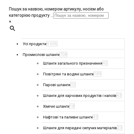
Пошук за назвою, номером артикулу, носієм або
категорією продукту ...
×
4 606
Усі продукти
708
Промислові шланги
45
Шланги загального призначення
189
Повітряні та водяні шланги
32
Парові шланги
43
Шланги для харчових продуктів і напоїв
18
Хімічні шланги
43
Нафтові та паливні шланги
23
Шланги для передачі сипучих матеріалів