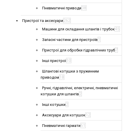
38
Пневматичні приводи
262
Пристрої та аксесуари
45
Машини для складання шлангів і трубок
1
Запасні частини для пристроїв
7
Пристрої для обробки гідравлічних труб
10
Інші пристрої
Шлангові котушки з пружинним
18
приводом
Ручні, гідравлічні, електричні, пневматичні
2
котушки для шлангів
2
Інші котушки
12
Аксесуари для котушок
61
Пневматичні гармати