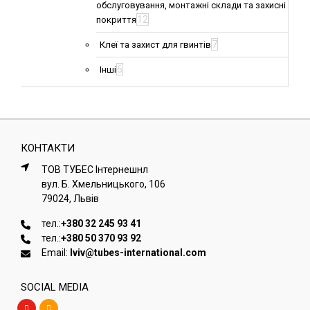
обслуговування, монтажні склади та захисні
12
покриття
7
Клеї та захист для гвинтів
6
Інші
КОНТАКТИ
ТОВ ТУБЕС Iнтернешнл
вул. Б. Хмельницького, 106
79024, Львiв
тел.:
+380 32 245 93 41
тел.:
+380 50 370 93 92
Email:
lviv@tubes-international.com
SOCIAL MEDIA