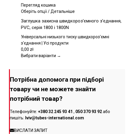
сторінці
Перегляд кошика
товару
Цей
Оберіть опції
/
Детальніше
товар
Заглушка захисна швидкороз’ємного з’єднання,
має
PVC, серія 1800 і 1800N
кілька
варіантів.
Універсальні низького тиску швидкороз'ємні
Параметри
з'єднання | Усі продукти
можна
0,00
zł
вибрати
Вибрати варіанти →
на
сторінці
товару
Потрібна допомога при підборі
товару чи не можете знайти
потрібний товар?
Телефонуйте:
+380 32 245 93 41
,
050 370 93 92
або
пишіть:
lviv@tubes-international.com
ВИСЛАТИ ЗАПИТ