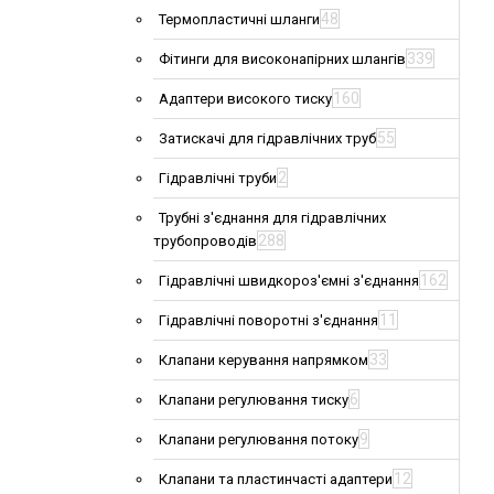
48
Термопластичні шланги
339
Фітинги для високонапірних шлангів
160
Адаптери високого тиску
55
Затискачі для гідравлічних труб
2
Гідравлічні труби
Трубні з'єднання для гідравлічних
288
трубопроводів
162
Гідравлічні швидкороз'ємні з'єднання
11
Гідравлічні поворотні з'єднання
33
Клапани керування напрямком
6
Клапани регулювання тиску
9
Клапани регулювання потоку
12
Клапани та пластинчасті адаптери