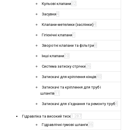
32
Кульові клапани
4
Засувки
4
Клапани-метелики (заслінки)
1
Гігієнічні клапани
8
Зворотні клапани та фільтри
10
Інші клапани
26
Система затиску стрічки
40
Затискачі для кріплення кінців
Затискачі та кріплення для труб і
11
шлангів
4
Затискачі для з'єднання та ремонту труб
1 287
Гідравліка та високий тиск
36
Гідравлічні гумові шланги