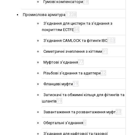
18
Гумові компенсатори
1 338
Промислова арматура
З'єднання для цистерн та з'єднання з
34
покриттям ECTFE
103
З'єднання CAMLOCK та фітинги IBC
91
Симетричні зчеплення з кігтями
77
Муфтові з'єднання
22
Різьбові з'єднання та адаптери
19
Фланцеві муфти
Затискачі та обжимні кільця для фітингів та
19
шлангів
23
Завантаження та розвантаження муфт
6
Обертальні з'єднання
З'єднання для нафтової та газової