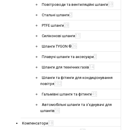
69
Повітроводи та вентиляційні шланги
2
Стальні шланги
28
PTFE шланги
11
Силіконові шланги
26
Шланги TYGON ®
2
Плавучі шланги та аксесуари
14
Шланги для технічних газів
Шланги та фітинги для кондиціонування
102
повітря
45
Гальмівні шланги та фітинги
Автомобільні шланги та з'єднувачі для
16
шлангів
18
Компенсатори