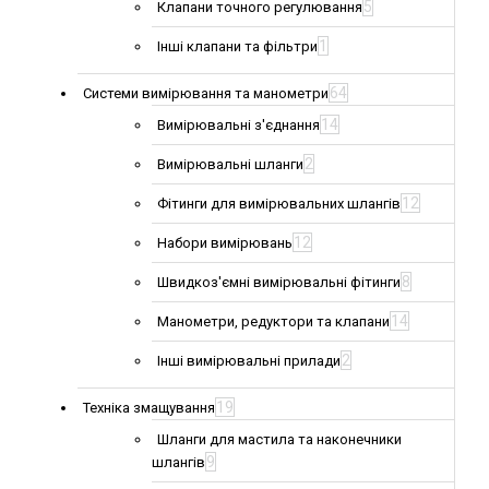
5
Клапани точного регулювання
1
Інші клапани та фільтри
64
Системи вимірювання та манометри
14
Вимірювальні з'єднання
2
Вимірювальні шланги
12
Фітинги для вимірювальних шлангів
12
Набори вимірювань
8
Швидкоз'ємні вимірювальні фітинги
14
Манометри, редуктори та клапани
2
Інші вимірювальні прилади
19
Техніка змащування
Шланги для мастила та наконечники
9
шлангів