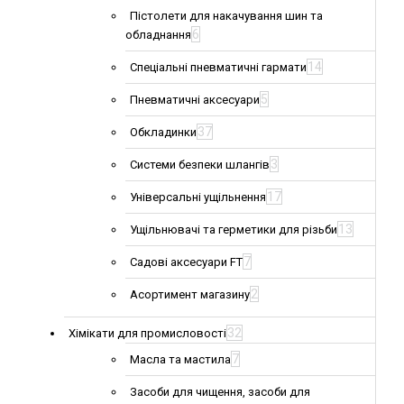
Пістолети для накачування шин та
6
обладнання
14
Спеціальні пневматичні гармати
5
Пневматичні аксесуари
37
Обкладинки
3
Системи безпеки шлангів
17
Універсальні ущільнення
13
Ущільнювачі та герметики для різьби
7
Садові аксесуари FT
2
Асортимент магазину
32
Хімікати для промисловості
7
Масла та мастила
Засоби для чищення, засоби для