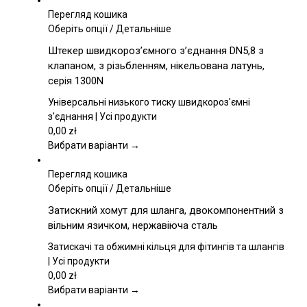
Перегляд кошика
Цей
Оберіть опції
/
Детальніше
товар
Штекер швидкороз’ємного з’єднання DN5,8 з
має
клапаном, з різьбленням, нікельована латунь,
кілька
серія 1300N
варіантів.
Параметри
Універсальні низького тиску швидкороз'ємні
можна
з'єднання | Усі продукти
вибрати
0,00
zł
на
Вибрати варіанти →
сторінці
товару
Перегляд кошика
Цей
Оберіть опції
/
Детальніше
товар
Затискний хомут для шланга, двокомпонентний з
має
вільним язичком, нержавіюча сталь
кілька
варіантів.
Затискачі та обжимні кільця для фітингів та шлангів
Параметри
| Усі продукти
можна
0,00
zł
вибрати
Вибрати варіанти →
на