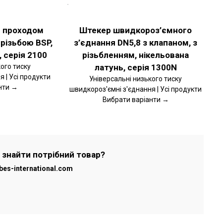
ОБЕРІТЬ
ОПЦІЇ
ЦЕЙ
ДЕТАЛЬНІШЕ
ТОВАР
м проходом
Штекер швидкороз’ємного
МАЄ
різьбою BSP,
з’єднання DN5,8 з клапаном, з
КІЛЬКА
ВАРІАНТІВ.
 серія 2100
різьбленням, нікельована
ПАРАМЕТРИ
МОЖНА
ого тиску
латунь, серія 1300N
ВИБРАТИ
 | Усі продукти
Універсальні низького тиску
НА
нти →
швидкороз'ємні з'єднання | Усі продукти
СТОРІНЦІ
ТОВАРУ
Вибрати варіанти →
 знайти потрібний товар?
bes-international.com