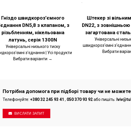
РІТЬ
ОБЕРІТЬ
ІЇ
ОПЦІЇ
ЦЕЙ
АЛЬНІШЕ
ДЕТАЛЬНІШЕ
ВАР
ТОВАР
Гніздо швидкороз’ємного
Штекер зі вільни
Є
МАЄ
’єднання DN5,8 з клапаном, з
DN22, з зовнішньою 
ЬКА
КІЛЬКА
ІАНТІВ.
ВАРІАНТІВ.
різьбленням, нікельована
загартована сталь,
РАМЕТРИ
ПАРАМЕТРИ
ЖНА
МОЖНА
латунь, серія 1300N
Універсальні низьк
РАТИ
ВИБРАТИ
швидкороз'ємні з'єднання
Універсальні низького тиску
НА
Вибрати варіа
дкороз'ємні з'єднання | Усі продукти
РІНЦІ
СТОРІНЦІ
ВАРУ
ТОВАРУ
Вибрати варіанти →
Потрібна допомога при підборі товару чи не можете
Телефонуйте:
+380 32 245 93 41
,
050 370 93 92
або пишіть:
lviv@tu
ВИСЛАТИ ЗАПИТ