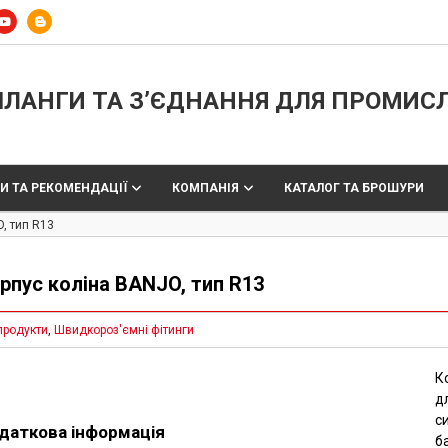
ЛАНГИ ТА З’ЄДНАННЯ ДЛЯ ПРОМИС
И ТА РЕКОМЕНДАЦІЇ
КОМПАНІЯ
КАТАЛОГ ТА БРОШУРИ
, тип R13
рпус коліна BANJO, тип R13
продукти
,
Швидкороз'ємні фітинги
К
д
с
даткова інформація
б