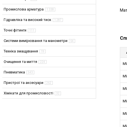
Промислова арматура
1 338
Мат
Гідравліка та високий тиск
1 287
Точні фітинги
111
Сп
Системи вимірювання та манометри
64
Техніка змащування
19
Очищення та миття
224
MW
Пневматика
543
MW
Пристрої та аксесуари
262
MW
Хімікати для промисловості
32
MW
MW
MW