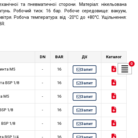
еханічної та пневматичної сторони. Матеріал: нікельована
атунь. Робочий тиск: 16 бар. Робоче середовище: вакуум,
овітря. Робоча температура: від -20°C до +80°C. Ущільнення:
BR.
DN
BAR
Дії
Каталог
0
винта M5
-
16
Запит
та BSP 1/8
-
16
Запит
та M5
-
16
Запит
BSP 1/8
-
16
Запит
 BSP 1/8
-
16
Запит
та BSP 1/4
-
16
Запит