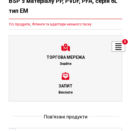
BSP з матеріалу PP, PVDF, PFA, серія 6L
тип EM
Усі продукти
,
Фітинги та адаптери низького тиску
0
ТОРГОВА МЕРЕЖА
Знайти
ЗАПИТ
Вислати
Пов’язані продукти