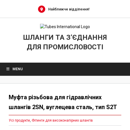
Skip
to
Найближче відділення!
content
ШЛАНГИ ТА З’ЄДНАННЯ
ДЛЯ ПРОМИСЛОВОСТІ
MENU
Муфта різьбова для гідравлічних
шлангів 2SN, вуглецева сталь, тип S2T
Усі продукти
,
Фітинги для високонапірних шлангів