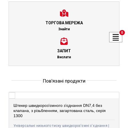
ТОРГОВА МЕРЕЖА
Знайти
0
ЗАПИТ
Вислати
Пов’язані продукти
Штекер швидкороз’ємного з’єднання DN7,4 без
клапана, з різьбленням, загартована сталь, серія
1300
Універсальні низького тиску швидкороз'ємні з'єднання |