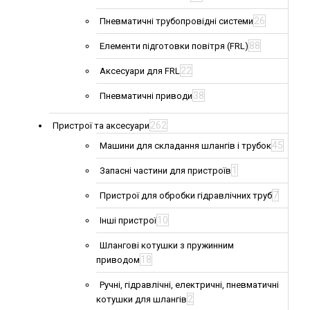
26
Пневматичні трубопровідні системи
88
Елементи підготовки повітря (FRL)
22
Аксесуари для FRL
38
Пневматичні приводи
262
Пристрої та аксесуари
45
Машини для складання шлангів і трубок
1
Запасні частини для пристроїв
7
Пристрої для обробки гідравлічних труб
10
Інші пристрої
Шлангові котушки з пружинним
18
приводом
Ручні, гідравлічні, електричні, пневматичні
2
котушки для шлангів