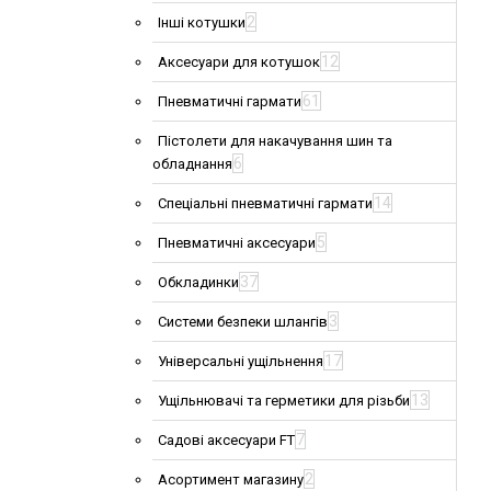
2
Інші котушки
12
Аксесуари для котушок
61
Пневматичні гармати
Пістолети для накачування шин та
6
обладнання
14
Спеціальні пневматичні гармати
5
Пневматичні аксесуари
37
Обкладинки
3
Системи безпеки шлангів
17
Універсальні ущільнення
13
Ущільнювачі та герметики для різьби
7
Садові аксесуари FT
2
Асортимент магазину