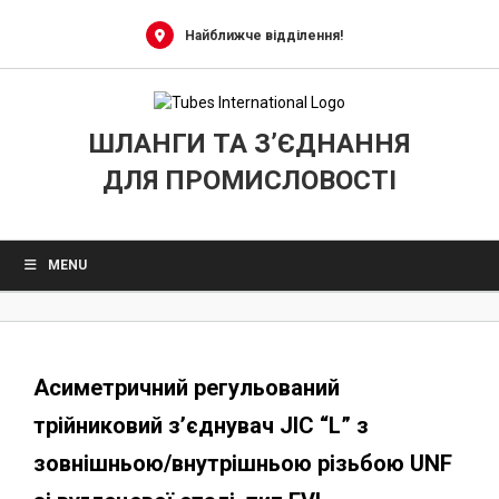
0
Skip
to
Найближче відділення!
content
ШЛАНГИ ТА З’ЄДНАННЯ
ДЛЯ ПРОМИСЛОВОСТІ
MENU
Асиметричний регульований
трійниковий з’єднувач JIC “L” з
зовнішньою/внутрішньою різьбою UNF