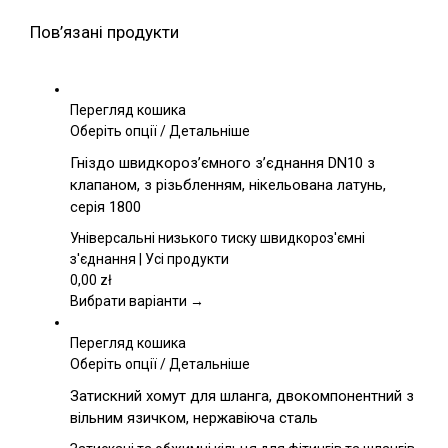
Пов’язані продукти
Перегляд кошика
Цей
Оберіть опції
/
Детальніше
товар
Гніздо швидкороз’ємного з’єднання DN10 з
має
клапаном, з різьбленням, нікельована латунь,
кілька
серія 1800
варіантів.
Параметри
Універсальні низького тиску швидкороз'ємні
можна
з'єднання | Усі продукти
вибрати
0,00
zł
на
Вибрати варіанти →
сторінці
товару
Перегляд кошика
Цей
Оберіть опції
/
Детальніше
товар
Затискний хомут для шланга, двокомпонентний з
має
вільним язичком, нержавіюча сталь
кілька
варіантів.