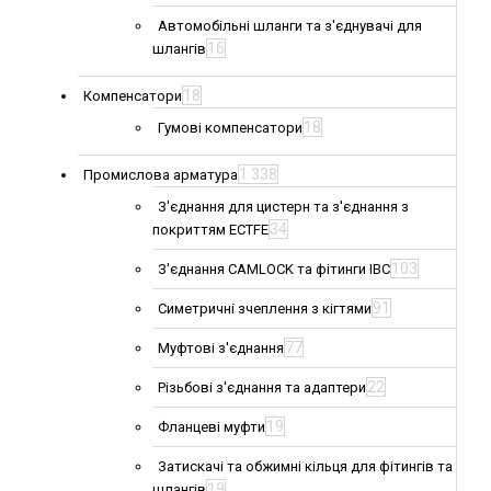
Автомобільні шланги та з'єднувачі для
16
шлангів
18
Компенсатори
18
Гумові компенсатори
1 338
Промислова арматура
З'єднання для цистерн та з'єднання з
34
покриттям ECTFE
103
З'єднання CAMLOCK та фітинги IBC
91
Симетричні зчеплення з кігтями
77
Муфтові з'єднання
22
Різьбові з'єднання та адаптери
19
Фланцеві муфти
Затискачі та обжимні кільця для фітингів та
19
шлангів