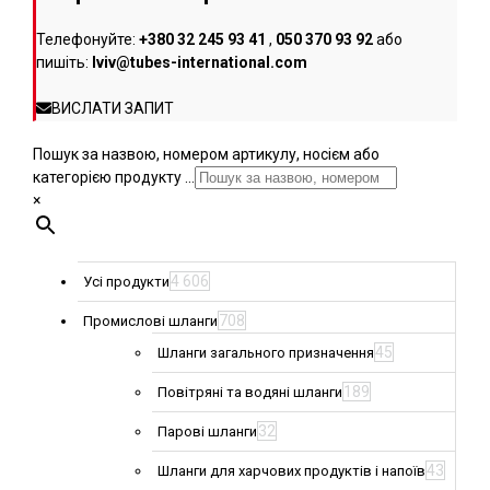
Телефонуйте:
+380 32 245 93 41
,
050 370 93 92
або
пишіть:
lviv@tubes-international.com
ВИСЛАТИ ЗАПИТ
Пошук за назвою, номером артикулу, носієм або
категорією продукту ...
×
4 606
Усі продукти
708
Промислові шланги
45
Шланги загального призначення
189
Повітряні та водяні шланги
32
Парові шланги
43
Шланги для харчових продуктів і напоїв