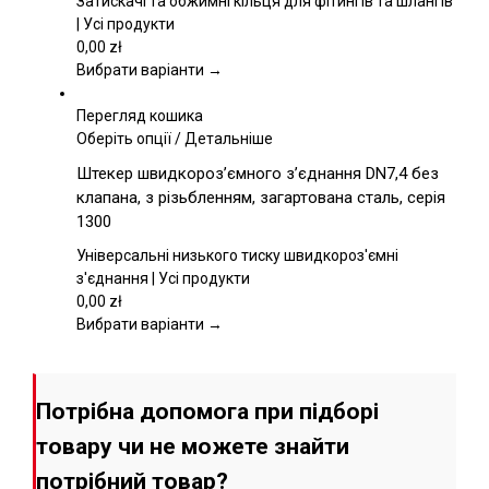
Затискачі та обжимні кільця для фітингів та шлангів
Параметри
| Усі продукти
можна
0,00
zł
вибрати
Вибрати варіанти →
на
сторінці
Перегляд кошика
товару
Цей
Оберіть опції
/
Детальніше
товар
Штекер швидкороз’ємного з’єднання DN7,4 без
має
клапана, з різьбленням, загартована сталь, серія
кілька
1300
варіантів.
Параметри
Універсальні низького тиску швидкороз'ємні
можна
з'єднання | Усі продукти
вибрати
0,00
zł
на
Вибрати варіанти →
сторінці
товару
Потрібна допомога при підборі
товару чи не можете знайти
потрібний товар?