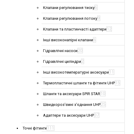
6
Клапани регулювання тиску
9
Клапани регулювання потоку
12
Клапани та пластинчасті адаптери
6
Інші високонапірні клапани
20
Гідравлічні насоси
2
Гідравлічні циліндри
11
Інші високотемпературні аксесуари
15
Термопластичні шланги та фітинги UHP
10
Шланги та аксесуари SPIR STAR
25
Швидкороз'ємні з'єднання UHP
37
Адаптери та аксесуари UHP
111
Точні фітинги