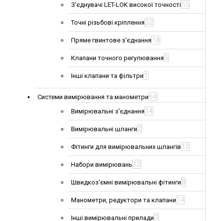
55
З'єднувачі LET-LOK високої точності
32
Точні різьбові кріплення
18
Пряме гвинтове з'єднання
5
Клапани точного регулювання
1
Інші клапани та фільтри
64
Системи вимірювання та манометри
14
Вимірювальні з'єднання
2
Вимірювальні шланги
12
Фітинги для вимірювальних шлангів
12
Набори вимірювань
8
Швидкоз'ємні вимірювальні фітинги
14
Манометри, редуктори та клапани
2
Інші вимірювальні прилади