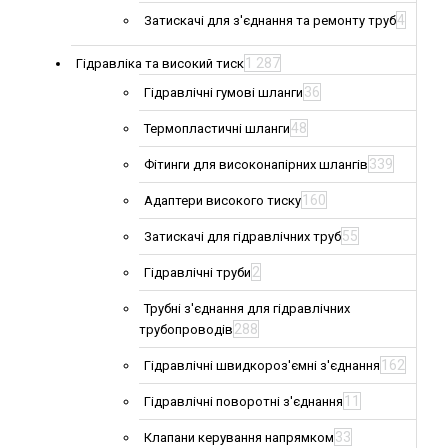
4
Затискачі для з'єднання та ремонту труб
1 287
Гідравліка та високий тиск
36
Гідравлічні гумові шланги
48
Термопластичні шланги
339
Фітинги для високонапірних шлангів
160
Адаптери високого тиску
55
Затискачі для гідравлічних труб
2
Гідравлічні труби
Трубні з'єднання для гідравлічних
288
трубопроводів
162
Гідравлічні швидкороз'ємні з'єднання
11
Гідравлічні поворотні з'єднання
33
Клапани керування напрямком