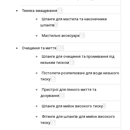
19
Техніка змащування
Шланги для мастила та наконечники
9
шлангів
10
Мастильні аксесуари
224
Очищення та миття
Шланги для очищення та промивання під
10
низьким тиском
Пістолети-розпилювачі для води низького
67
тиску
Пристрої для пінного миття та
33
дозування
8
Шланги для мийок високого тиску
Фітинги для шлангів для мийок високого
37
тиску