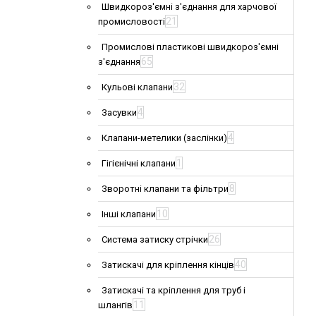
Швидкороз'ємні з'єднання для харчової
21
промисловості
Промислові пластикові швидкороз'ємні
65
з'єднання
32
Кульові клапани
4
Засувки
4
Клапани-метелики (заслінки)
1
Гігієнічні клапани
8
Зворотні клапани та фільтри
10
Інші клапани
26
Система затиску стрічки
40
Затискачі для кріплення кінців
Затискачі та кріплення для труб і
11
шлангів