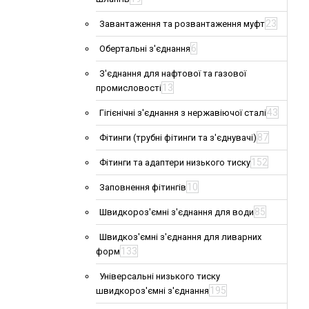
23
Завантаження та розвантаження муфт
6
Обертальні з'єднання
З'єднання для нафтової та газової
13
промисловості
43
Гігієнічні з'єднання з нержавіючої сталі
87
Фітинги (трубні фітинги та з'єднувачі)
152
Фітинги та адаптери низького тиску
10
Заповнення фітингів
85
Швидкороз'ємні з'єднання для води
Швидкоз'ємні з'єднання для ливарних
133
форм
Універсальні низького тиску
195
швидкороз'ємні з'єднання