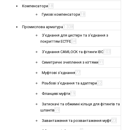
18
Компенсатори
18
Гумові компенсатори
1 338
Промислова арматура
З'єднання для цистерн та з'єднання з
34
покриттям ECTFE
103
З'єднання CAMLOCK та фітинги IBC
91
Симетричні зчеплення з кігтями
77
Муфтові з'єднання
22
Різьбові з'єднання та адаптери
19
Фланцеві муфти
Затискачі та обжимні кільця для фітингів та
19
шлангів
23
Завантаження та розвантаження муфт