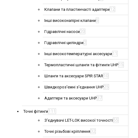
12
Клапани та пластинчасті адаптери
6
Інші високонапірні клапани
20
Гідравлічні насоси
2
Гідравлічні циліндри
11
Інші високотемпературні аксесуари
15
Термопластичні шланги та фітинги UHP
10
Шланги та аксесуари SPIR STAR
25
Швидкороз'ємні з'єднання UHP
37
Адаптери та аксесуари UHP
111
Точні фітинги
55
З'єднувачі LET-LOK високої точності
32
Точні різьбові кріплення