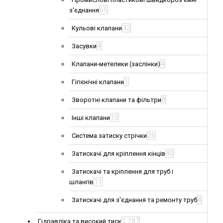
65
з'єднання
32
Кульові клапани
4
Засувки
4
Клапани-метелики (заслінки)
1
Гігієнічні клапани
8
Зворотні клапани та фільтри
10
Інші клапани
26
Система затиску стрічки
40
Затискачі для кріплення кінців
Затискачі та кріплення для труб і
11
шлангів
4
Затискачі для з'єднання та ремонту труб
1 287
Гідравліка та високий тиск