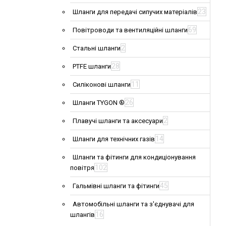
23
Шланги для передачі сипучих матеріалів
69
Повітроводи та вентиляційні шланги
2
Стальні шланги
28
PTFE шланги
11
Силіконові шланги
26
Шланги TYGON ®
2
Плавучі шланги та аксесуари
14
Шланги для технічних газів
Шланги та фітинги для кондиціонування
102
повітря
45
Гальмівні шланги та фітинги
Автомобільні шланги та з'єднувачі для
16
шлангів