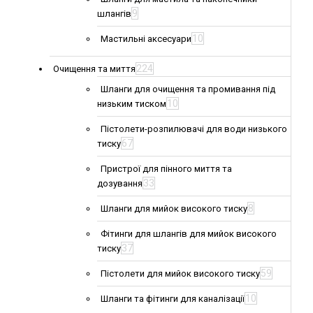
9
шлангів
10
Мастильні аксесуари
224
Очищення та миття
Шланги для очищення та промивання під
10
низьким тиском
Пістолети-розпилювачі для води низького
67
тиску
Пристрої для пінного миття та
33
дозування
8
Шланги для мийок високого тиску
Фітинги для шлангів для мийок високого
37
тиску
59
Пістолети для мийок високого тиску
10
Шланги та фітинги для каналізації