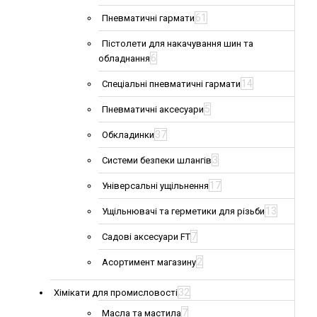
61
Пневматичні гармати
Пістолети для накачування шин та
6
обладнання
14
Спеціальні пневматичні гармати
5
Пневматичні аксесуари
37
Обкладинки
3
Системи безпеки шлангів
17
Універсальні ущільнення
13
Ущільнювачі та герметики для різьби
7
Садові аксесуари FT
2
Асортимент магазину
32
Хімікати для промисловості
7
Масла та мастила