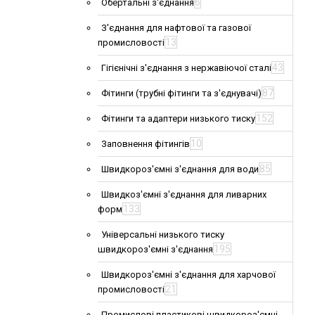
6
Обертальні з'єднання
З'єднання для нафтової та газової
13
промисловості
43
Гігієнічні з'єднання з нержавіючої сталі
87
Фітинги (трубні фітинги та з'єднувачі)
152
Фітинги та адаптери низького тиску
10
Заповнення фітингів
85
Швидкороз'ємні з'єднання для води
Швидкоз'ємні з'єднання для ливарних
133
форм
Універсальні низького тиску
195
швидкороз'ємні з'єднання
Швидкороз'ємні з'єднання для харчової
21
промисловості
Промислові пластикові швидкороз'ємні