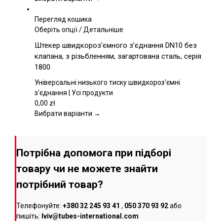
сторінці
товару
Перегляд кошика
Цей
Оберіть опції
/
Детальніше
товар
Штекер швидкороз’ємного з’єднання DN10 без
має
клапана, з різьбленням, загартована сталь, серія
кілька
1800
варіантів.
Параметри
Універсальні низького тиску швидкороз'ємні
можна
з'єднання | Усі продукти
вибрати
0,00
zł
на
Вибрати варіанти →
сторінці
товару
Потрібна допомога при підборі
товару чи не можете знайти
потрібний товар?
Телефонуйте:
+380 32 245 93 41
,
050 370 93 92
або
пишіть:
lviv@tubes-international.com