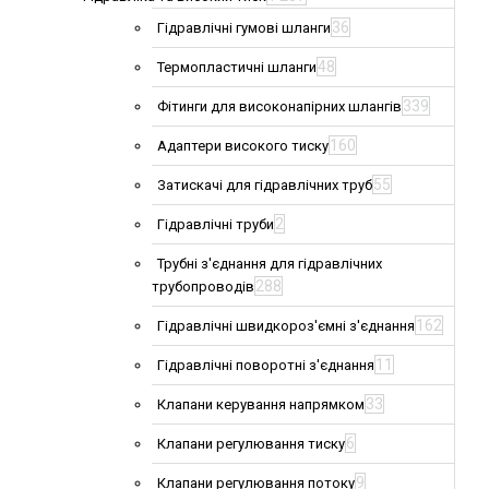
36
Гідравлічні гумові шланги
48
Термопластичні шланги
339
Фітинги для високонапірних шлангів
160
Адаптери високого тиску
55
Затискачі для гідравлічних труб
2
Гідравлічні труби
Трубні з'єднання для гідравлічних
288
трубопроводів
162
Гідравлічні швидкороз'ємні з'єднання
11
Гідравлічні поворотні з'єднання
33
Клапани керування напрямком
6
Клапани регулювання тиску
9
Клапани регулювання потоку