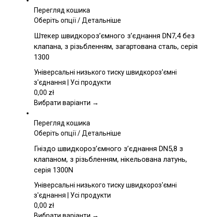
Перегляд кошика
Цей
Оберіть опції
/
Детальніше
товар
Штекер швидкороз’ємного з’єднання DN7,4 без
має
клапана, з різьбленням, загартована сталь, серія
кілька
1300
варіантів.
Параметри
Універсальні низького тиску швидкороз'ємні
можна
з'єднання | Усі продукти
вибрати
0,00
zł
на
Вибрати варіанти →
сторінці
товару
Перегляд кошика
Цей
Оберіть опції
/
Детальніше
товар
Гніздо швидкороз’ємного з’єднання DN5,8 з
має
клапаном, з різьбленням, нікельована латунь,
кілька
серія 1300N
варіантів.
Параметри
Універсальні низького тиску швидкороз'ємні
можна
з'єднання | Усі продукти
вибрати
0,00
zł
на
Вибрати варіанти →