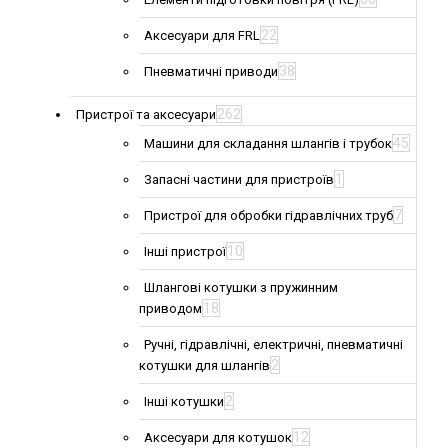
22
Аксесуари для FRL
38
Пневматичні приводи
262
Пристрої та аксесуари
45
Машини для складання шлангів і трубок
1
Запасні частини для пристроїв
7
Пристрої для обробки гідравлічних труб
10
Інші пристрої
Шлангові котушки з пружинним
18
приводом
Ручні, гідравлічні, електричні, пневматичні
2
котушки для шлангів
2
Інші котушки
12
Аксесуари для котушок