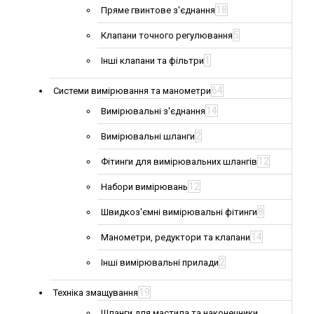
18
Пряме гвинтове з'єднання
5
Клапани точного регулювання
1
Інші клапани та фільтри
64
Системи вимірювання та манометри
14
Вимірювальні з'єднання
2
Вимірювальні шланги
12
Фітинги для вимірювальних шлангів
12
Набори вимірювань
8
Швидкоз'ємні вимірювальні фітинги
14
Манометри, редуктори та клапани
2
Інші вимірювальні прилади
19
Техніка змащування
Шланги для мастила та наконечники