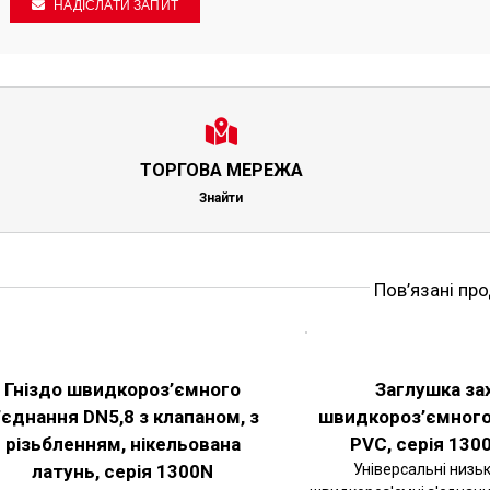
НАДІСЛАТИ ЗАПИТ
ТОРГОВА МЕРЕЖА
Знайти
Пов’язані пр
РІТЬ
ОБЕРІТЬ
ІЇ
ОПЦІЇ
ЦЕЙ
АЛЬНІШЕ
ДЕТАЛЬНІШЕ
ВАР
ТОВАР
Гніздо швидкороз’ємного
Заглушка за
Є
МАЄ
’єднання DN5,8 з клапаном, з
швидкороз’ємного
ЬКА
КІЛЬКА
ІАНТІВ.
ВАРІАНТІВ.
різьбленням, нікельована
PVC, серія 1300
РАМЕТРИ
ПАРАМЕТРИ
ЖНА
МОЖНА
латунь, серія 1300N
Універсальні низьк
РАТИ
ВИБРАТИ