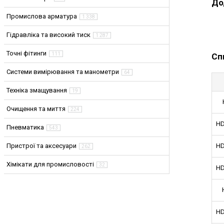
До
Промислова арматура
1 338
Гідравліка та високий тиск
1 287
Точні фітинги
111
Сп
Системи вимірювання та манометри
64
Техніка змащування
19
Очищення та миття
224
HD
Пневматика
543
Пристрої та аксесуари
HD
262
Хімікати для промисловості
32
HD
HD