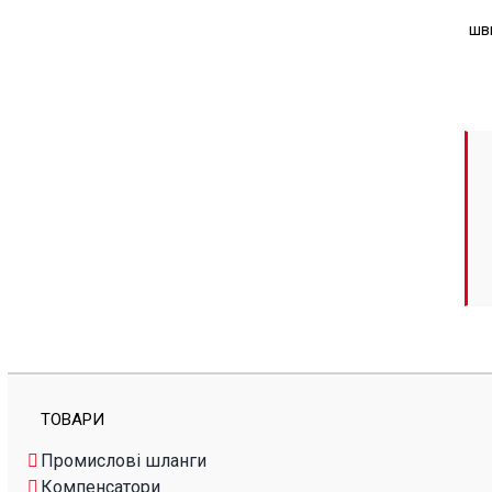
НА
шви
СТО
ТО
ТОВАРИ
Промислові шланги
Компенсатори