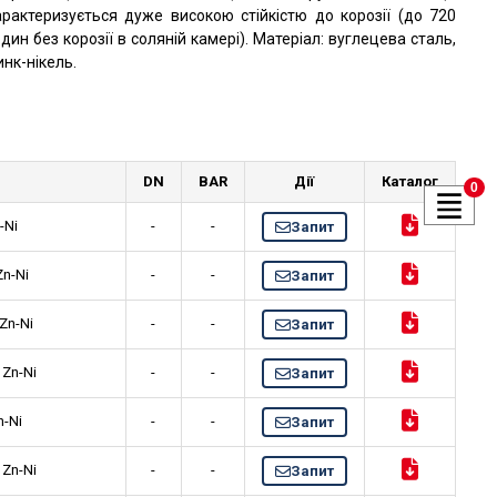
арактеризується дуже високою стійкістю до корозії (до 720
дин без корозії в соляній камері). Матеріал: вуглецева сталь,
инк-нікель.
DN
BAR
Дії
Каталог
0
-Ni
-
-
Запит
Zn-Ni
-
-
Запит
Zn-Ni
-
-
Запит
 Zn-Ni
-
-
Запит
n-Ni
-
-
Запит
 Zn-Ni
-
-
Запит