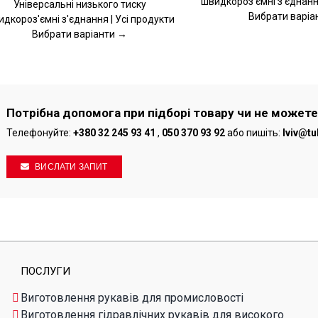
швидкороз'ємні з'єднання
Універсальні низького тиску
НА
Вибрати варіа
дкороз'ємні з'єднання | Усі продукти
РІНЦІ
СТОРІНЦІ
ВАРУ
ТОВАРУ
Вибрати варіанти →
Потрібна допомога при підборі товару чи не можете
Телефонуйте:
+380 32 245 93 41
,
050 370 93 92
або пишіть:
lviv@tu
ВИСЛАТИ ЗАПИТ
ПОСЛУГИ
Виготовлення рукавів для промисловості
Виготовлення гідравлічних рукавів для високого