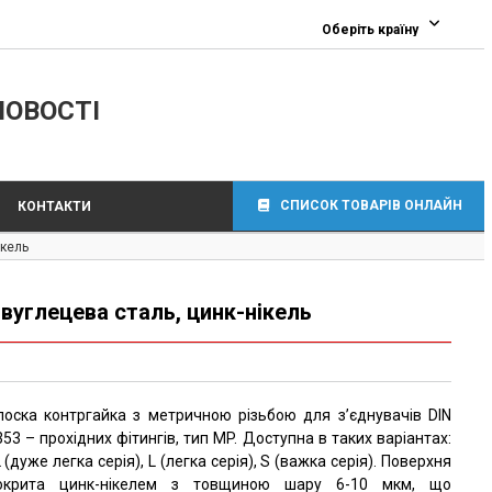
Оберіть країну
ЛОВОСТІ
СПИСОК ТОВАРІВ ОНЛАЙН
КОНТАКТИ
ікель
 вуглецева сталь, цинк-нікель
лоска контргайка з метричною різьбою для з’єднувачів DIN
353 – прохідних фітингів, тип MP. Доступна в таких варіантах:
 (дуже легка серія), L (легка серія), S (важка серія). Поверхня
окрита цинк-нікелем з товщиною шару 6-10 мкм, що