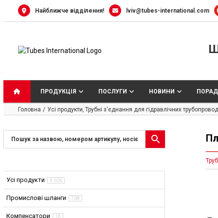
Skip
Найближче відділення!
lviv@tubes-international.com
to
content
Ш
ПРОДУКЦІЯ
ПОСЛУГИ
НОВИНИ
ПОРАД
Головна
Усі продукти
Трубні з'єднання для гідравлічних трубопровод
Пл
Труб
Усі продукти
4 606
Промислові шланги
708
Компенсатори
18