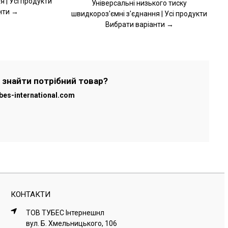
 | Усі продукти
Універсальні низького тиску
НА
нти →
швидкороз'ємні з'єднання | Усі продукти
СТОРІНЦІ
ТОВАРУ
Вибрати варіанти →
 знайти потрібний товар?
bes-international.com
КОНТАКТИ
ТОВ ТУБЕС Iнтернешнл
вул. Б. Хмельницького, 106