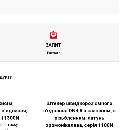
ЗАПИТ
Вислати
одукти
ОБЕРІТЬ
ОПЦІЇ
ЦЕЙ
ДЕТАЛЬНІШЕ
ТОВАР
хисна
Штекер швидкороз’ємного
МАЄ
 з’єднання,
з’єднання DN4,8 з клапаном, з
КІЛЬКА
ВАРІАНТІВ.
 і 1300N
різьбленням, латунь
ПАРАМЕТРИ
МОЖНА
ого тиску
хромонікелева, серія 1100N
ВИБРАТИ