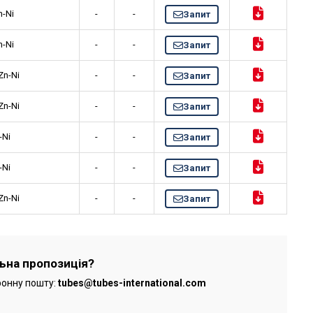
n-Ni
-
-
Запит
n-Ni
-
-
Запит
Zn-Ni
-
-
Запит
Zn-Ni
-
-
Запит
-Ni
-
-
Запит
-Ni
-
-
Запит
Zn-Ni
-
-
Запит
льна пропозиція?
ронну пошту:
tubes@tubes-international.com