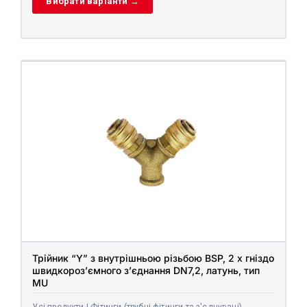
Вибрати варіанти →
Трійник “Y” з внутрішньою різьбою BSP, 2 x гніздо
швидкороз’ємного з’єднання DN7,2, латунь, тип
MU