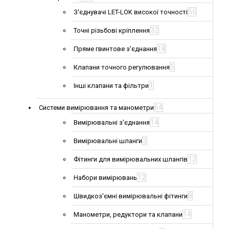
55
З'єднувачі LET-LOK високої точності
32
Точні різьбові кріплення
18
Пряме гвинтове з'єднання
5
Клапани точного регулювання
1
Інші клапани та фільтри
64
Системи вимірювання та манометри
14
Вимірювальні з'єднання
2
Вимірювальні шланги
12
Фітинги для вимірювальних шлангів
12
Набори вимірювань
8
Швидкоз'ємні вимірювальні фітинги
14
Манометри, редуктори та клапани