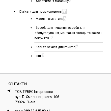
2
Асортимент магазину
32
Хімікати для промисловості
7
Масла та мастила
Засоби для чищення, засоби для
обслуговування, монтажні склади та захисні
12
покриття
7
Клеї та захист для гвинтів
6
Інші
КОНТАКТИ
ТОВ ТУБЕС Iнтернешнл
вул. Б. Хмельницького, 106
79024, Львiв