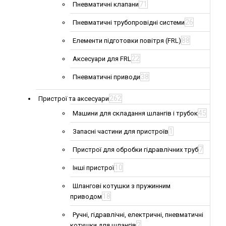
71
Пневматичні клапани
26
Пневматичні трубопровідні системи
88
Елементи підготовки повітря (FRL)
22
Аксесуари для FRL
38
Пневматичні приводи
262
Пристрої та аксесуари
45
Машини для складання шлангів і трубок
1
Запасні частини для пристроїв
7
Пристрої для обробки гідравлічних труб
10
Інші пристрої
Шлангові котушки з пружинним
18
приводом
Ручні, гідравлічні, електричні, пневматичні
2
котушки для шлангів