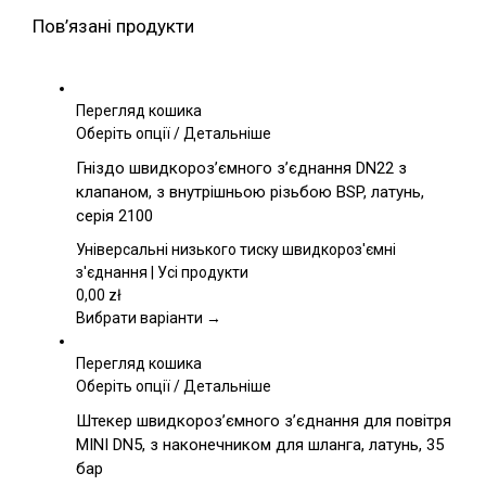
Пов’язані продукти
Перегляд кошика
Цей
Оберіть опції
/
Детальніше
товар
Гніздо швидкороз’ємного з’єднання DN22 з
має
клапаном, з внутрішньою різьбою BSP, латунь,
кілька
серія 2100
варіантів.
Параметри
Універсальні низького тиску швидкороз'ємні
можна
з'єднання | Усі продукти
вибрати
0,00
zł
на
Вибрати варіанти →
сторінці
товару
Перегляд кошика
Цей
Оберіть опції
/
Детальніше
товар
Штекер швидкороз’ємного з’єднання для повітря
має
MINI DN5, з наконечником для шланга, латунь, 35
кілька
бар
варіантів.