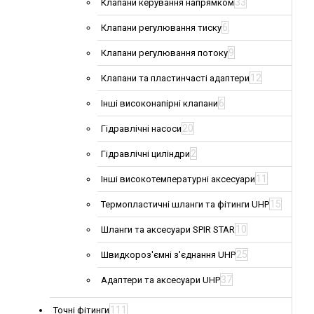
33
Клапани керування напрямком
6
Клапани регулювання тиску
9
Клапани регулювання потоку
12
Клапани та пластинчасті адаптери
6
Інші високонапірні клапани
20
Гідравлічні насоси
2
Гідравлічні циліндри
11
Інші високотемпературні аксесуари
15
Термопластичні шланги та фітинги UHP
10
Шланги та аксесуари SPIR STAR
25
Швидкороз'ємні з'єднання UHP
37
Адаптери та аксесуари UHP
111
Точні фітинги