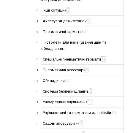
2
Інші котушки
12
Аксесуари для котушок
61
Пневматичні гармати
Пістолети для накачування шин та
6
обладнання
14
Спеціальні пневматичні гармати
5
Пневматичні аксесуари
37
Обкладинки
3
Системи безпеки шлангів
17
Універсальні ущільнення
13
Ущільнювачі та герметики для різьби
7
Садові аксесуари FT