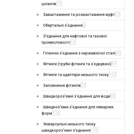
19
шлангів
23
Завантаження та розвантаження муфт
6
Обертальні з'єднання
З'єднання для нафтової та газової
13
промисловості
43
Гігієнічні з'єднання з нержавіючої сталі
87
Фітинги (трубні фітинги та з'єднувачі)
152
Фітинги та адаптери низького тиску
10
Заповнення фітингів
85
Швидкороз'ємні з'єднання для води
Швидкоз'ємні з'єднання для ливарних
133
форм
Універсальні низького тиску
195
швидкороз'ємні з'єднання