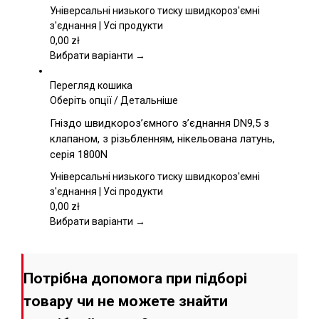
Параметри
Універсальні низького тиску швидкороз'ємні
можна
з'єднання | Усі продукти
вибрати
0,00
zł
на
Вибрати варіанти →
сторінці
товару
Перегляд кошика
Цей
Оберіть опції
/
Детальніше
товар
Гніздо швидкороз’ємного з’єднання DN9,5 з
має
клапаном, з різьбленням, нікельована латунь,
кілька
серія 1800N
варіантів.
Параметри
Універсальні низького тиску швидкороз'ємні
можна
з'єднання | Усі продукти
вибрати
0,00
zł
на
Вибрати варіанти →
сторінці
товару
Потрібна допомога при підборі
товару чи не можете знайти