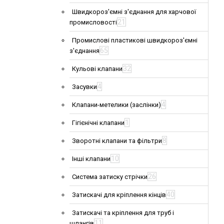
Швидкороз'ємні з'єднання для харчової
21
промисловості
Промислові пластикові швидкороз'ємні
65
з'єднання
32
Кульові клапани
4
Засувки
4
Клапани-метелики (заслінки)
1
Гігієнічні клапани
8
Зворотні клапани та фільтри
10
Інші клапани
26
Система затиску стрічки
40
Затискачі для кріплення кінців
Затискачі та кріплення для труб і
11
шлангів