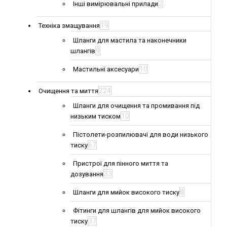
2
Інші вимірювальні прилади
19
Техніка змащування
Шланги для мастила та наконечники
9
шлангів
10
Мастильні аксесуари
224
Очищення та миття
Шланги для очищення та промивання під
10
низьким тиском
Пістолети-розпилювачі для води низького
67
тиску
Пристрої для пінного миття та
33
дозування
8
Шланги для мийок високого тиску
Фітинги для шлангів для мийок високого
37
тиску