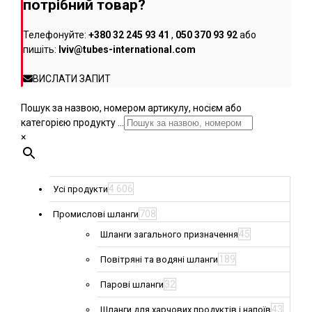
потрібний товар?
Телефонуйте:
+380 32 245 93 41
,
050 370 93 92
або
пишіть:
lviv@tubes-international.com
ВИСЛАТИ ЗАПИТ
Пошук за назвою, номером артикулу, носієм або
категорією продукту ...
×
4 606
Усі продукти
708
Промислові шланги
45
Шланги загального призначення
189
Повітряні та водяні шланги
32
Парові шланги
43
Шланги для харчових продуктів і напоїв