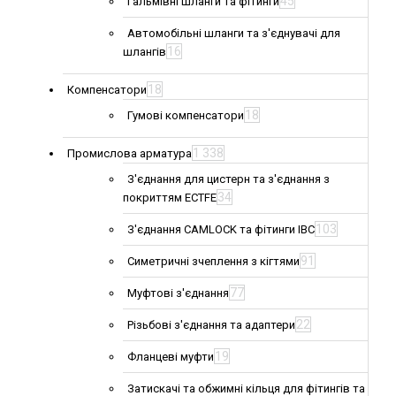
45
Гальмівні шланги та фітинги
Автомобільні шланги та з'єднувачі для
16
шлангів
18
Компенсатори
18
Гумові компенсатори
1 338
Промислова арматура
З'єднання для цистерн та з'єднання з
34
покриттям ECTFE
103
З'єднання CAMLOCK та фітинги IBC
91
Симетричні зчеплення з кігтями
77
Муфтові з'єднання
22
Різьбові з'єднання та адаптери
19
Фланцеві муфти
Затискачі та обжимні кільця для фітингів та