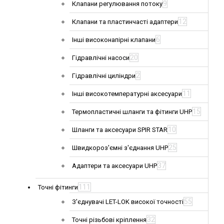
9
Клапани регулювання потоку
12
Клапани та пластинчасті адаптери
6
Інші високонапірні клапани
20
Гідравлічні насоси
2
Гідравлічні циліндри
11
Інші високотемпературні аксесуари
15
Термопластичні шланги та фітинги UHP
10
Шланги та аксесуари SPIR STAR
25
Швидкороз'ємні з'єднання UHP
37
Адаптери та аксесуари UHP
111
Точні фітинги
55
З'єднувачі LET-LOK високої точності
32
Точні різьбові кріплення