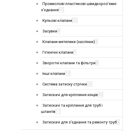
Промислові пластикові швидкороз'ємні
65
з'єднання
32
Кульові клапани
4
Засувки
4
Клапани-метелики (заслінки)
1
Гігієнічні клапани
8
Зворотні клапани та фільтри
10
Інші клапани
26
Система затиску стрічки
40
Затискачі для кріплення кінців
Затискачі та кріплення для труб і
11
шлангів
4
Затискачі для з'єднання та ремонту труб