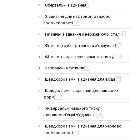
6
Обертальні з'єднання
З'єднання для нафтової та газової
13
промисловості
43
Гігієнічні з'єднання з нержавіючої сталі
87
Фітинги (трубні фітинги та з'єднувачі)
152
Фітинги та адаптери низького тиску
10
Заповнення фітингів
85
Швидкороз'ємні з'єднання для води
Швидкоз'ємні з'єднання для ливарних
133
форм
Універсальні низького тиску
195
швидкороз'ємні з'єднання
Швидкороз'ємні з'єднання для харчової
21
промисловості