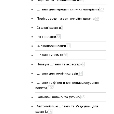
43
Нафтові та паливні шланги
23
Шланги для передачі сипучих матеріалів
69
Повітроводи та вентиляційні шланги
2
Стальні шланги
28
PTFE шланги
11
Силіконові шланги
26
Шланги TYGON ®
2
Плавучі шланги та аксесуари
14
Шланги для технічних газів
Шланги та фітинги для кондиціонування
102
повітря
45
Гальмівні шланги та фітинги
Автомобільні шланги та з'єднувачі для
16
шлангів