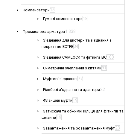
18
Компенсатори
18
Гумові компенсатори
1 338
Промислова арматура
З'єднання для цистерн та з'єднання з
34
покриттям ECTFE
103
З'єднання CAMLOCK та фітинги IBC
91
Симетричні зчеплення з кігтями
77
Муфтові з'єднання
22
Різьбові з'єднання та адаптери
19
Фланцеві муфти
Затискачі та обжимні кільця для фітингів та
19
шлангів
23
Завантаження та розвантаження муфт