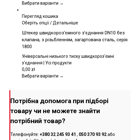
вибрати
Вибрати варіанти →
на
сторінці
Перегляд кошика
товару
Цей
Оберіть опції
/
Детальніше
товар
Штекер швидкороз’ємного з’єднання DN10 без
має
клапана, з різьбленням, загартована сталь, серія
кілька
1800
варіантів.
Параметри
Універсальні низького тиску швидкороз'ємні
можна
з'єднання | Усі продукти
вибрати
0,00
zł
на
Вибрати варіанти →
сторінці
товару
Потрібна допомога при підборі
товару чи не можете знайти
потрібний товар?
Телефонуйте:
+380 32 245 93 41
,
050 370 93 92
або