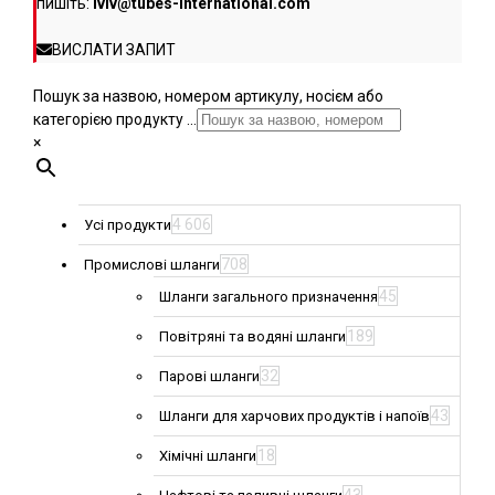
пишіть:
lviv@tubes-international.com
ВИСЛАТИ ЗАПИТ
Пошук за назвою, номером артикулу, носієм або
категорією продукту ...
×
4 606
Усі продукти
708
Промислові шланги
45
Шланги загального призначення
189
Повітряні та водяні шланги
32
Парові шланги
43
Шланги для харчових продуктів і напоїв
18
Хімічні шланги