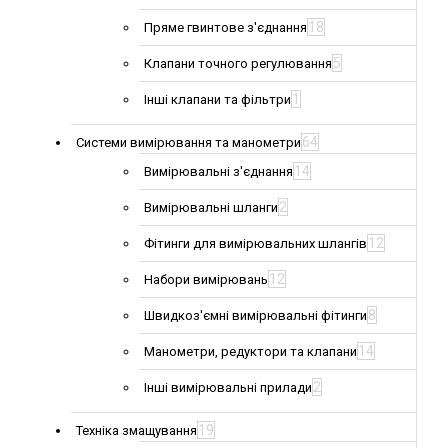
18
Пряме гвинтове з'єднання
5
Клапани точного регулювання
1
Інші клапани та фільтри
64
Системи вимірювання та манометри
14
Вимірювальні з'єднання
2
Вимірювальні шланги
12
Фітинги для вимірювальних шлангів
12
Набори вимірювань
8
Швидкоз'ємні вимірювальні фітинги
14
Манометри, редуктори та клапани
2
Інші вимірювальні прилади
19
Техніка змащування