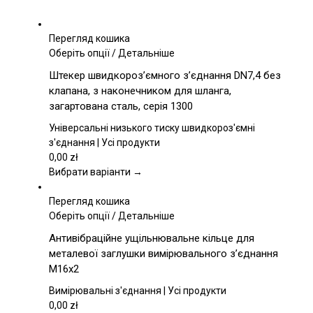
Перегляд кошика
Цей
Оберіть опції
/
Детальніше
товар
Штекер швидкороз’ємного з’єднання DN7,4 без
має
клапана, з наконечником для шланга,
кілька
загартована сталь, серія 1300
варіантів.
Параметри
Універсальні низького тиску швидкороз'ємні
можна
з'єднання | Усі продукти
вибрати
0,00
zł
на
Вибрати варіанти →
сторінці
товару
Перегляд кошика
Цей
Оберіть опції
/
Детальніше
товар
Антивібраційне ущільнювальне кільце для
має
металевої заглушки вимірювального з’єднання
кілька
M16x2
варіантів.
Параметри
Вимірювальні з'єднання | Усі продукти
можна
0,00
zł