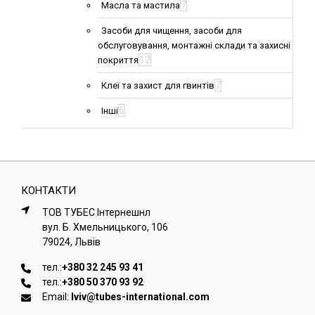
7
Масла та мастила
Засоби для чищення, засоби для
обслуговування, монтажні склади та захисні
12
покриття
7
Клеї та захист для гвинтів
6
Інші
КОНТАКТИ
ТОВ ТУБЕС Iнтернешнл
вул. Б. Хмельницького, 106
79024, Львiв
тел.:
+380 32 245 93 41
тел.:
+380 50 370 93 92
Email:
lviv@tubes-international.com