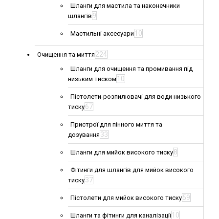
Шланги для мастила та наконечники
9
шлангів
10
Мастильні аксесуари
224
Очищення та миття
Шланги для очищення та промивання під
10
низьким тиском
Пістолети-розпилювачі для води низького
67
тиску
Пристрої для пінного миття та
33
дозування
8
Шланги для мийок високого тиску
Фітинги для шлангів для мийок високого
37
тиску
59
Пістолети для мийок високого тиску
10
Шланги та фітинги для каналізації