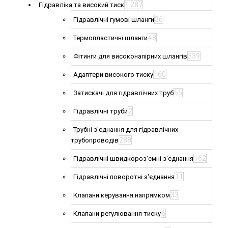
1 287
Гідравліка та високий тиск
36
Гідравлічні гумові шланги
48
Термопластичні шланги
339
Фітинги для високонапірних шлангів
160
Адаптери високого тиску
55
Затискачі для гідравлічних труб
2
Гідравлічні труби
Трубні з'єднання для гідравлічних
288
трубопроводів
162
Гідравлічні швидкороз'ємні з'єднання
11
Гідравлічні поворотні з'єднання
33
Клапани керування напрямком
6
Клапани регулювання тиску