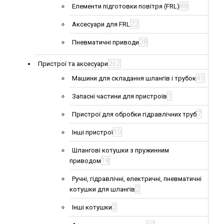
88
Елементи підготовки повітря (FRL)
22
Аксесуари для FRL
38
Пневматичні приводи
262
Пристрої та аксесуари
45
Машини для складання шлангів і трубок
1
Запасні частини для пристроїв
7
Пристрої для обробки гідравлічних труб
10
Інші пристрої
Шлангові котушки з пружинним
18
приводом
Ручні, гідравлічні, електричні, пневматичні
2
котушки для шлангів
2
Інші котушки