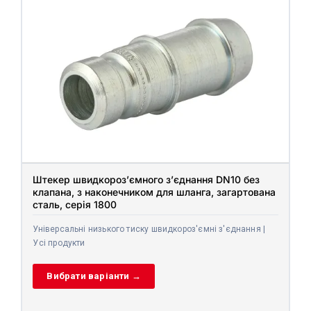
Штекер швидкороз’ємного з’єднання DN10 без
клапана, з наконечником для шланга, загартована
сталь, серія 1800
Універсальні низького тиску швидкороз'ємні з'єднання |
Усі продукти
Вибрати варіанти →