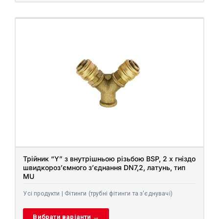
Трійник “Y” з внутрішньою різьбою BSP, 2 x гніздо
швидкороз’ємного з’єднання DN7,2, латунь, тип
MU
Усі продукти | Фітинги (трубні фітинги та з'єднувачі)
Вибрати варіанти →