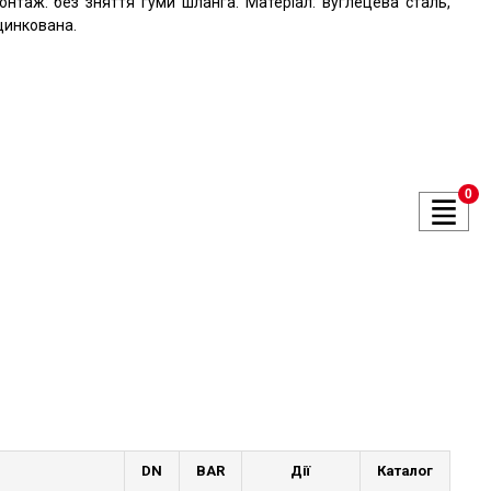
онтаж: без зняття гуми шланга. Матеріал: вуглецева сталь,
цинкована.
0
DN
BAR
Дії
Каталог