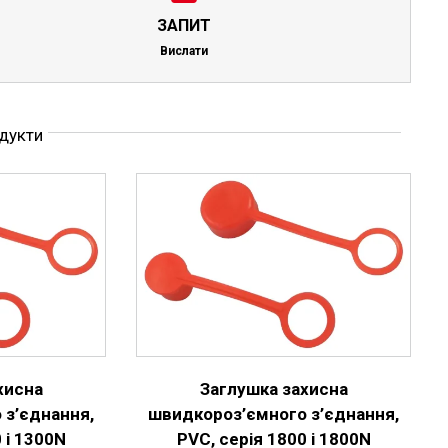
ЗАПИТ
Вислати
одукти
ЦЕЙ
Ї
ДЕТАЛЬНІШЕ
ТОВАР
МАЄ
КІЛЬКА
ВАРІАНТІВ.
ПАРАМЕТРИ
МОЖНА
ВИБРАТИ
хисна
Заглушка захисна
НА
СТОРІНЦІ
 з’єднання,
швидкороз’ємного з’єднання,
ТОВАРУ
 і 1300N
PVC, серія 1800 і 1800N