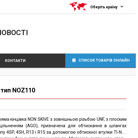
Оберіть країну
ЛОВОСТІ
СПИСОК ТОВАРІВ ОНЛАЙН
КОНТАКТИ
, тип NOZ110
ряма кінцівка NON SKIVE з зовнішньою різьбою UNF, з плоским
щільненням (AGO), призначена для обтискання в шлангах
ипу 4SP, 4SH, R13 і R15 за допомогою обтискної втулки TI-N… .