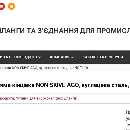
ЛАНГИ ТА З’ЄДНАННЯ ДЛЯ ПРОМИС
И ТА РЕКОМЕНДАЦІЇ
КОМПАНІЯ
КАТАЛОГ ТА БРОШУРИ
інцівка NON SKIVE AGO, вуглецева сталь, тип NOZ110
яма кінцівка NON SKIVE AGO, вуглецева сталь
продукти
,
Фітинги для високонапірних шлангів
П
у
т