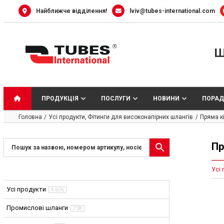
Skip
Найближче відділення!
lviv@tubes-international.com
to
content
Ш
ПРОДУКЦІЯ
ПОСЛУГИ
НОВИНИ
ПОРАД
Головна
Усі продукти
Фітинги для високонапірних шлангів
Пряма к
Пр
Усі 
Усі продукти
4 606
Промислові шланги
708