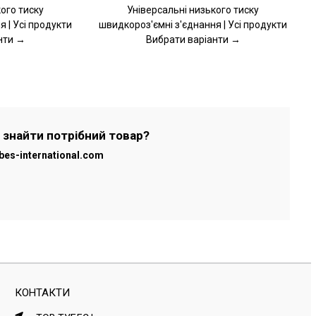
ого тиску
Універсальні низького тиску
 | Усі продукти
швидкороз'ємні з'єднання | Усі продукти
нти →
Вибрати варіанти →
 знайти потрібний товар?
bes-international.com
КОНТАКТИ