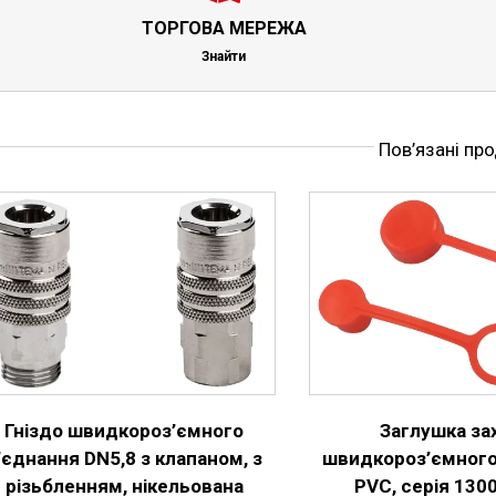
ТОРГОВА МЕРЕЖА
Знайти
Пов’язані пр
ЦЕЙ
ОБЕРІТЬ ОПЦІЇ
ДЕТАЛЬНІШЕ
ОБЕРІТЬ ОПЦІ
ТОВАР
МАЄ
КІЛЬКА
ВАРІАНТІВ.
ПАРАМЕТРИ
МОЖНА
ВИБРАТИ
Гніздо швидкороз’ємного
Заглушка за
НА
СТОРІНЦІ
’єднання DN5,8 з клапаном, з
швидкороз’ємного
ТОВАРУ
різьбленням, нікельована
PVC, серія 1300