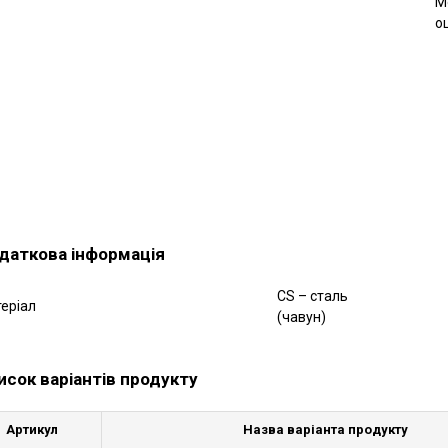
М
о
даткова інформація
CS – сталь
еріал
(чавун)
исок варіантів продукту
Артикул
Назва варіанта продукту