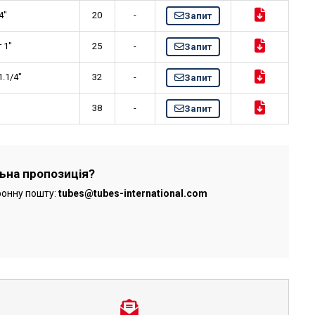
4"
20
-
Запит
 1"
25
-
Запит
.1/4"
32
-
Запит
"
38
-
Запит
льна пропозиція?
ронну пошту:
tubes@tubes-international.com