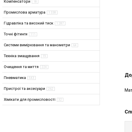
Компенсатори
18
Промислова арматура
1 338
Гідравліка та високий тиск
1 287
Точні фітинги
111
Системи вимірювання та манометри
64
Техніка змащування
19
Очищення та миття
224
До
Пневматика
543
Пристрої та аксесуари
262
Мат
Хімікати для промисловості
32
Сп