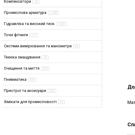
Компенсатори
18
Промислова арматура
1 338
Гідравліка та високий тиск
1 287
Точні фітинги
111
Системи вимірювання та манометри
64
Техніка змащування
19
Очищення та миття
224
Пневматика
543
До
Пристрої та аксесуари
262
Хімікати для промисловості
Мат
32
Сп