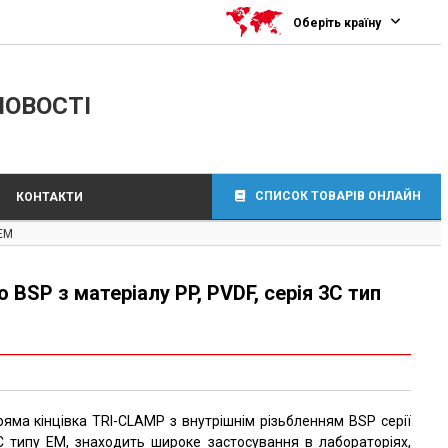
Оберіть країну
ЛОВОСТІ
СПИСОК ТОВАРІВ ОНЛАЙН
КОНТАКТИ
 EM
BSP з матеріалу PP, PVDF, серія 3C тип
ряма кінцівка TRI-CLAMP з внутрішнім різьбленням BSP серії
C типу EM, знаходить широке застосування в лабораторіях,