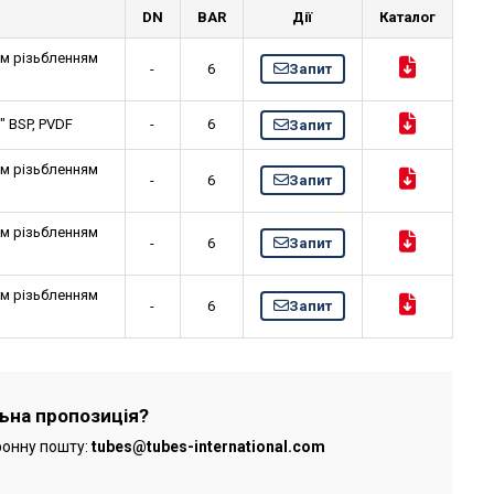
DN
BAR
Дії
Каталог
нім різьбленням
-
6
Запит
" BSP, PVDF
-
6
Запит
нім різьбленням
-
6
Запит
нім різьбленням
-
6
Запит
нім різьбленням
-
6
Запит
льна пропозиція?
ронну пошту:
tubes@tubes-international.com