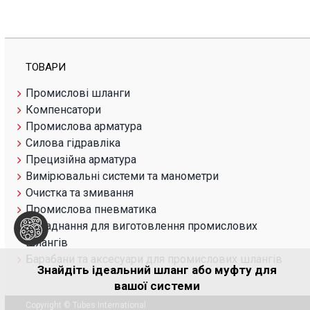
ТОВАРИ
Промислові шланги
Компенсатори
Промислова арматура
Силова гідравліка
Прецизійна арматура
Вимірювальні системи та манометри
Очистка та змивання
Промислова пневматика
Обладнання для виготовлення промислових
шлангів
Барабани та аксесуари для промислових шлангів
Знайдіть ідеальний шланг або муфту для
вашої системи
Copyright © Tubes International