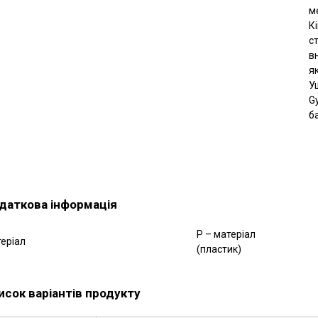
м
К
с
в
я
У
G
ба
даткова інформація
P – матеріал
еріал
(пластик)
исок варіантів продукту