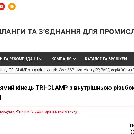
ЛАНГИ ТА З’ЄДНАННЯ ДЛЯ ПРОМИС
И ТА РЕКОМЕНДАЦІЇ
КОМПАНІЯ
КАТАЛОГ ТА БРОШУРИ
нець TRI-CLAMP з внутрішньою різьбою BSP з матеріалу PP, PVDF, серія 3C тип
ямий кінець TRI-CLAMP з внутрішньою різьбою 
M
продукти
,
Фітинги та адаптери низького тиску
П
3