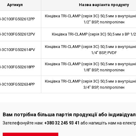
Артикул
Назва варіанта продукту
Кінцівка TRI-CLAMP (серія 3C) 50,5 мм з внутріш
-3C100FG502612PP
1/2" BSP, поліпропілен
-3C100FG502612PV
Кінцівка TRI-CLAMP (серія 3C) 50,5 мм з ВР 1/2
Кінцівка TRI-CLAMP (серія 3C) 50,5 мм з внутріш
-3C100FG502614PV
1/4" BSP, PVDF
Кінцівка TRI-CLAMP (серія 3C) 50,5 мм з внутріш
-3C100FG502618PP
1/8" BSP, поліпропілен
Кінцівка TRI-CLAMP (серія 3C) 50,5 мм з внутріш
-3C100FG502634PP
3/4" BSP, поліпропілен
Вам потрібна більша партія продукції або індивідуа
Зателефонуйте нам:
+380 32 245 93 41
або напишіть нам на елект