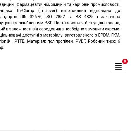
едицині, фармацевтичній, хімічній та харчовій промисловості.
інцівка Tri-Clamp (Triclover) виготовлена відповідно до
тандартів DIN 32676, ISO 2852 та BS 4825 і закінчена
нутрішнім різьбленням BSP. Поставляється без ущільнювача,
кий в залежності від середовища необхідно замовити окремо.
щільнювачі доступні з матеріалу, виготовленого з EPDM, FKM,
ylon® і PTFE. Матеріал: поліпропілен, PVDF. Робочий тиск: 6
р.
0