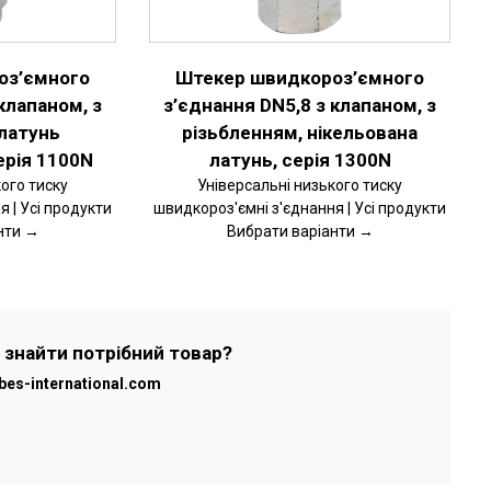
ВАРІАНТІВ.
ПАРАМЕТРИ
МОЖНА
ВИБРАТИ
оз’ємного
Штекер швидкороз’ємного
НА
СТОРІНЦІ
клапаном, з
з’єднання DN5,8 з клапаном, з
ТОВАРУ
 латунь
різьбленням, нікельована
ерія 1100N
латунь, серія 1300N
ого тиску
Універсальні низького тиску
 | Усі продукти
швидкороз'ємні з'єднання | Усі продукти
нти →
Вибрати варіанти →
 знайти потрібний товар?
bes-international.com