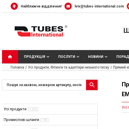
Skip
Найближче відділення!
lviv@tubes-international.com
to
content
Ш
ПРОДУКЦІЯ
ПОСЛУГИ
НОВИНИ
ПОРАД
Головна
Усі продукти
Фітинги та адаптери низького тиску
Прямий кі
Пр
E
Усі 
Усі продукти
4 606
Промислові шланги
708