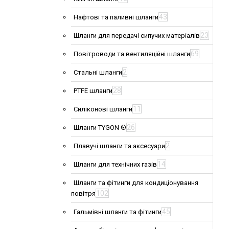
43
Нафтові та паливні шланги
23
Шланги для передачі сипучих матеріалів
69
Повітроводи та вентиляційні шланги
2
Стальні шланги
28
PTFE шланги
11
Силіконові шланги
26
Шланги TYGON ®
2
Плавучі шланги та аксесуари
14
Шланги для технічних газів
Шланги та фітинги для кондиціонування
102
повітря
45
Гальмівні шланги та фітинги