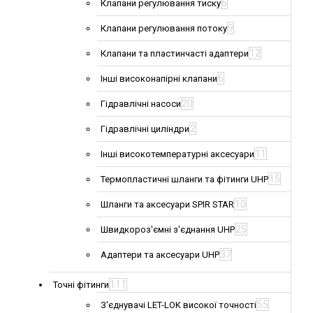
6
Клапани регулювання тиску
9
Клапани регулювання потоку
12
Клапани та пластинчасті адаптери
6
Інші високонапірні клапани
20
Гідравлічні насоси
2
Гідравлічні циліндри
11
Інші високотемпературні аксесуари
15
Термопластичні шланги та фітинги UHP
10
Шланги та аксесуари SPIR STAR
25
Швидкороз'ємні з'єднання UHP
37
Адаптери та аксесуари UHP
111
Точні фітинги
55
З'єднувачі LET-LOK високої точності