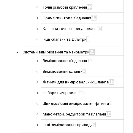
32
Точні різьбові кріплення
18
Пряме гвинтове з'єднання
5
Клапани точного регулювання
1
Інші клапани та фільтри
64
Системи вимірювання та манометри
14
Вимірювальні з'єднання
2
Вимірювальні шланги
12
Фітинги для вимірювальних шлангів
12
Набори вимірювань
8
Швидкоз'ємні вимірювальні фітинги
14
Манометри, редуктори та клапани
2
Інші вимірювальні прилади