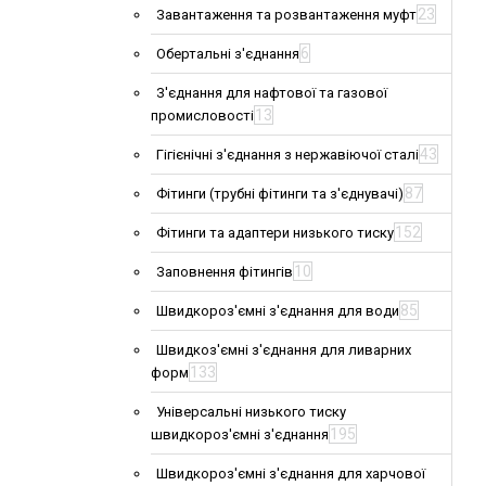
23
Завантаження та розвантаження муфт
6
Обертальні з'єднання
З'єднання для нафтової та газової
13
промисловості
43
Гігієнічні з'єднання з нержавіючої сталі
87
Фітинги (трубні фітинги та з'єднувачі)
152
Фітинги та адаптери низького тиску
10
Заповнення фітингів
85
Швидкороз'ємні з'єднання для води
Швидкоз'ємні з'єднання для ливарних
133
форм
Універсальні низького тиску
195
швидкороз'ємні з'єднання
Швидкороз'ємні з'єднання для харчової