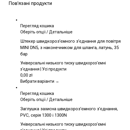
Пов’язані продукти
Перегляд кошика
Цей
Оберіть опції
/
Детальніше
товар
Штекер швидкороз’ємного з’єднання для повітря
має
MINI DN5, з наконечником для шланга, латунь, 35
кілька
бар
варіантів.
Параметри
Універсальні низького тиску швидкороз'ємні
можна
з'єднання | Усі продукти
вибрати
0,00
zł
на
Вибрати варіанти →
сторінці
товару
Перегляд кошика
Цей
Оберіть опції
/
Детальніше
товар
Заглушка захисна швидкороз’ємного з’єднання,
має
PVC, серія 1300 і 1300N
кілька
варіантів.
Універсальні низького тиску швидкороз'ємні
Параметри