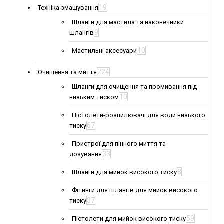
19
Техніка змащування
Шланги для мастила та наконечники
9
шлангів
10
Мастильні аксесуари
224
Очищення та миття
Шланги для очищення та промивання під
10
низьким тиском
Пістолети-розпилювачі для води низького
67
тиску
Пристрої для пінного миття та
33
дозування
8
Шланги для мийок високого тиску
Фітинги для шлангів для мийок високого
37
тиску
59
Пістолети для мийок високого тиску