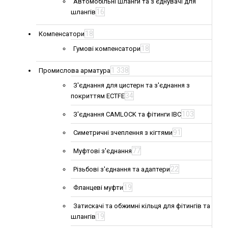
Автомобільні шланги та з'єднувачі для
16
шлангів
18
Компенсатори
18
Гумові компенсатори
1 338
Промислова арматура
З'єднання для цистерн та з'єднання з
34
покриттям ECTFE
103
З'єднання CAMLOCK та фітинги IBC
91
Симетричні зчеплення з кігтями
77
Муфтові з'єднання
22
Різьбові з'єднання та адаптери
19
Фланцеві муфти
Затискачі та обжимні кільця для фітингів та
19
шлангів