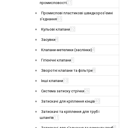
21
промисловості
Промислові пластикові швидкороз'ємні
65
з'єднання
32
Кульові клапани
4
Засувки
4
Клапани-метелики (заслінки)
1
Гігієнічні клапани
8
Зворотні клапани та фільтри
10
Інші клапани
26
Система затиску стрічки
40
Затискачі для кріплення кінців
Затискачі та кріплення для труб і
11
шлангів
4
Затискачі для з'єднання та ремонту труб