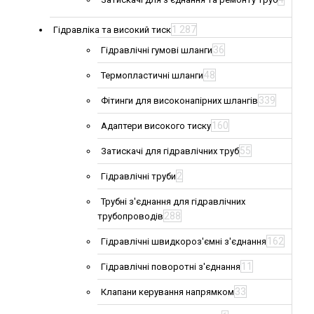
1 287
Гідравліка та високий тиск
36
Гідравлічні гумові шланги
48
Термопластичні шланги
339
Фітинги для високонапірних шлангів
160
Адаптери високого тиску
55
Затискачі для гідравлічних труб
2
Гідравлічні труби
Трубні з'єднання для гідравлічних
288
трубопроводів
162
Гідравлічні швидкороз'ємні з'єднання
11
Гідравлічні поворотні з'єднання
33
Клапани керування напрямком