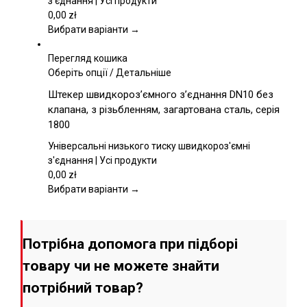
з'єднання | Усі продукти
можна
0,00
zł
вибрати
Вибрати варіанти →
на
сторінці
Перегляд кошика
товару
Цей
Оберіть опції
/
Детальніше
товар
Штекер швидкороз’ємного з’єднання DN10 без
має
клапана, з різьбленням, загартована сталь, серія
кілька
1800
варіантів.
Параметри
Універсальні низького тиску швидкороз'ємні
можна
з'єднання | Усі продукти
вибрати
0,00
zł
на
Вибрати варіанти →
сторінці
товару
Потрібна допомога при підборі
товару чи не можете знайти
потрібний товар?