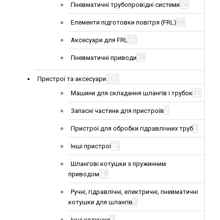
26
Пневматичні трубопровідні системи
88
Елементи підготовки повітря (FRL)
22
Аксесуари для FRL
38
Пневматичні приводи
262
Пристрої та аксесуари
45
Машини для складання шлангів і трубок
1
Запасні частини для пристроїв
7
Пристрої для обробки гідравлічних труб
10
Інші пристрої
Шлангові котушки з пружинним
18
приводом
Ручні, гідравлічні, електричні, пневматичні
2
котушки для шлангів
2
Інші котушки