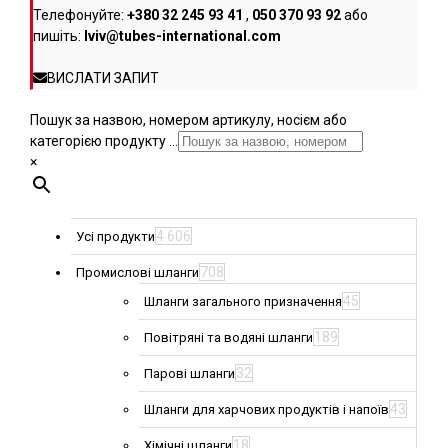
Телефонуйте:
+380 32 245 93 41
,
050 370 93 92
або
пишіть:
lviv@tubes-international.com
ВИСЛАТИ ЗАПИТ
Пошук за назвою, номером артикулу, носієм або
категорією продукту ...
×
4 606
Усі продукти
708
Промислові шланги
45
Шланги загального призначення
189
Повітряні та водяні шланги
32
Парові шланги
43
Шланги для харчових продуктів і напоїв
18
Хімічні шланги