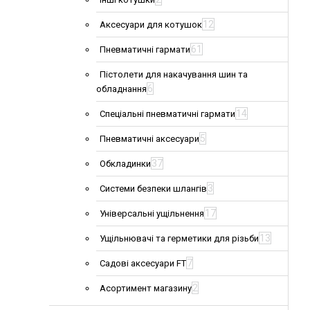
12
Аксесуари для котушок
61
Пневматичні гармати
Пістолети для накачування шин та
6
обладнання
14
Спеціальні пневматичні гармати
5
Пневматичні аксесуари
37
Обкладинки
3
Системи безпеки шлангів
17
Універсальні ущільнення
13
Ущільнювачі та герметики для різьби
7
Садові аксесуари FT
2
Асортимент магазину