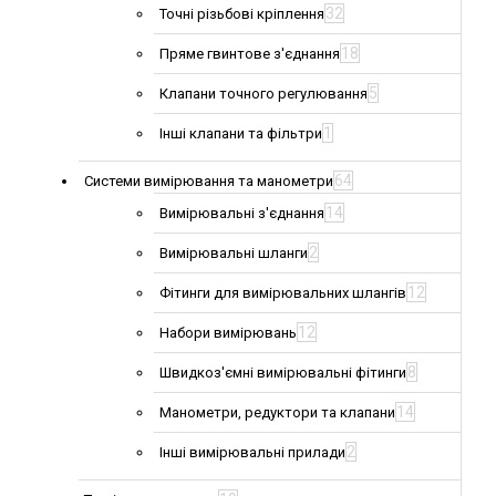
32
Точні різьбові кріплення
18
Пряме гвинтове з'єднання
5
Клапани точного регулювання
1
Інші клапани та фільтри
64
Системи вимірювання та манометри
14
Вимірювальні з'єднання
2
Вимірювальні шланги
12
Фітинги для вимірювальних шлангів
12
Набори вимірювань
8
Швидкоз'ємні вимірювальні фітинги
14
Манометри, редуктори та клапани
2
Інші вимірювальні прилади