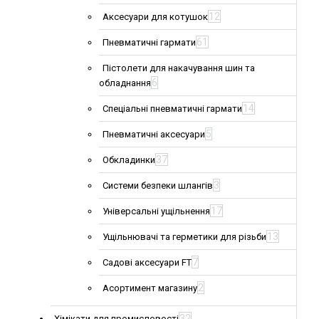
12
Аксесуари для котушок
61
Пневматичні гармати
Пістолети для накачування шин та
6
обладнання
14
Спеціальні пневматичні гармати
5
Пневматичні аксесуари
37
Обкладинки
3
Системи безпеки шлангів
17
Універсальні ущільнення
13
Ущільнювачі та герметики для різьби
7
Садові аксесуари FT
2
Асортимент магазину
32
Хімікати для промисловості