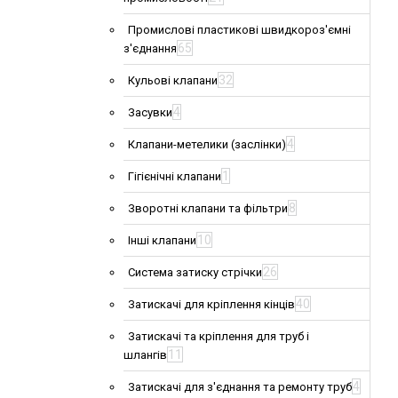
Промислові пластикові швидкороз'ємні
65
з'єднання
32
Кульові клапани
4
Засувки
4
Клапани-метелики (заслінки)
1
Гігієнічні клапани
8
Зворотні клапани та фільтри
10
Інші клапани
26
Система затиску стрічки
40
Затискачі для кріплення кінців
Затискачі та кріплення для труб і
11
шлангів
4
Затискачі для з'єднання та ремонту труб