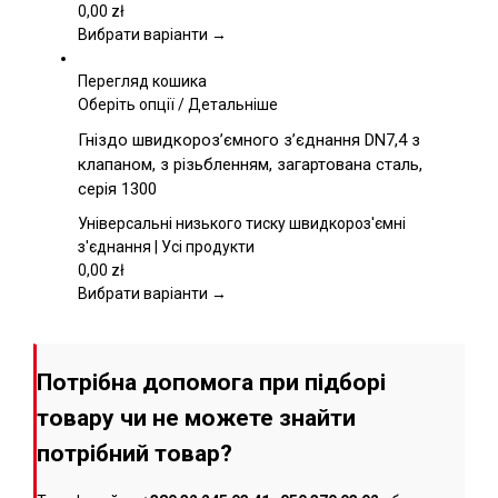
вибрати
0,00
zł
на
Вибрати варіанти →
сторінці
товару
Перегляд кошика
Цей
Оберіть опції
/
Детальніше
товар
Гніздо швидкороз’ємного з’єднання DN7,4 з
має
клапаном, з різьбленням, загартована сталь,
кілька
серія 1300
варіантів.
Параметри
Універсальні низького тиску швидкороз'ємні
можна
з'єднання | Усі продукти
вибрати
0,00
zł
на
Вибрати варіанти →
сторінці
товару
Потрібна допомога при підборі
товару чи не можете знайти
потрібний товар?