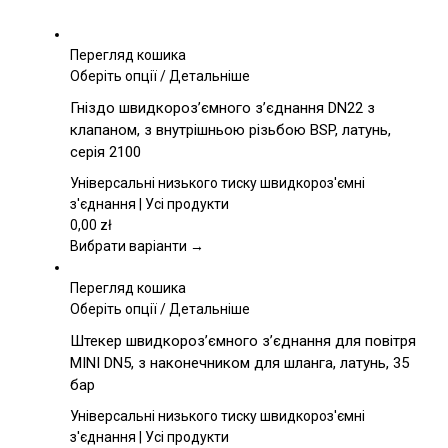
Перегляд кошика
Цей
Оберіть опції
/
Детальніше
товар
Гніздо швидкороз’ємного з’єднання DN22 з
має
клапаном, з внутрішньою різьбою BSP, латунь,
кілька
серія 2100
варіантів.
Параметри
Універсальні низького тиску швидкороз'ємні
можна
з'єднання | Усі продукти
вибрати
0,00
zł
на
Вибрати варіанти →
сторінці
товару
Перегляд кошика
Цей
Оберіть опції
/
Детальніше
товар
Штекер швидкороз’ємного з’єднання для повітря
має
MINI DN5, з наконечником для шланга, латунь, 35
кілька
бар
варіантів.
Параметри
Універсальні низького тиску швидкороз'ємні
можна
з'єднання | Усі продукти