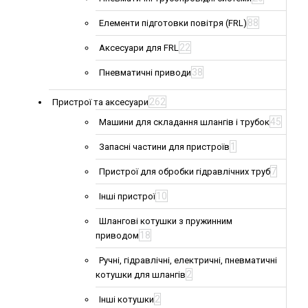
88
Елементи підготовки повітря (FRL)
22
Аксесуари для FRL
38
Пневматичні приводи
262
Пристрої та аксесуари
45
Машини для складання шлангів і трубок
1
Запасні частини для пристроїв
7
Пристрої для обробки гідравлічних труб
10
Інші пристрої
Шлангові котушки з пружинним
18
приводом
Ручні, гідравлічні, електричні, пневматичні
2
котушки для шлангів
2
Інші котушки