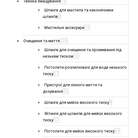
19
Техніка змащування
Шланги для мастила та наконечники
9
шлангів
10
Мастильні аксесуари
224
Очищення та миття
Шланги для очищення та промивання під
10
низьким тиском
Пістолети-розпилювачі для води низького
67
тиску
Пристрої для пінного миття та
33
дозування
8
Шланги для мийок високого тиску
Фітинги для шлангів для мийок високого
37
тиску
59
Пістолети для мийок високого тиску