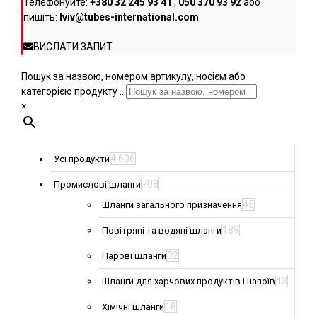
Телефонуйте:
+380 32 245 93 41
,
050 370 93 92
або
пишіть:
lviv@tubes-international.com
ВИСЛАТИ ЗАПИТ
Пошук за назвою, номером артикулу, носієм або
категорією продукту ...
×
4 606
Усі продукти
708
Промислові шланги
45
Шланги загального призначення
189
Повітряні та водяні шланги
32
Парові шланги
43
Шланги для харчових продуктів і напоїв
18
Хімічні шланги