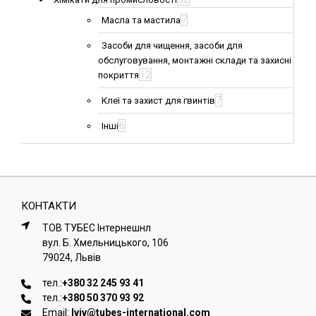
7
Масла та мастила
Засоби для чищення, засоби для
обслуговування, монтажні склади та захисні
12
покриття
7
Клеї та захист для гвинтів
6
Інші
КОНТАКТИ
ТОВ ТУБЕС Iнтернешнл
вул. Б. Хмельницького, 106
79024, Львiв
тел.:
+380 32 245 93 41
тел.:
+380 50 370 93 92
Email:
lviv@tubes-international.com