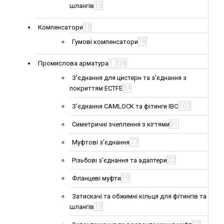
16
шлангів
18
Компенсатори
18
Гумові компенсатори
1 338
Промислова арматура
З'єднання для цистерн та з'єднання з
34
покриттям ECTFE
103
З'єднання CAMLOCK та фітинги IBC
91
Симетричні зчеплення з кігтями
77
Муфтові з'єднання
22
Різьбові з'єднання та адаптери
19
Фланцеві муфти
Затискачі та обжимні кільця для фітингів та
19
шлангів