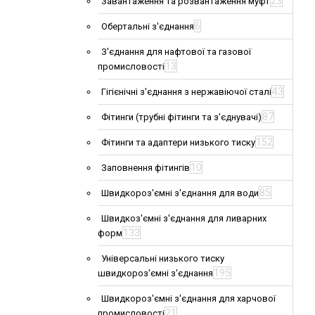
23
Завантаження та розвантаження муфт
6
Обертальні з'єднання
З'єднання для нафтової та газової
13
промисловості
43
Гігієнічні з'єднання з нержавіючої сталі
87
Фітинги (трубні фітинги та з'єднувачі)
152
Фітинги та адаптери низького тиску
10
Заповнення фітингів
85
Швидкороз'ємні з'єднання для води
Швидкоз'ємні з'єднання для ливарних
133
форм
Універсальні низького тиску
195
швидкороз'ємні з'єднання
Швидкороз'ємні з'єднання для харчової
21
промисловості