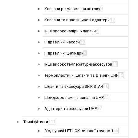
9
Клапани регулювання потоку
12
Клапани та пластинчасті адаптери
6
Інші високонапірні клапани
20
Гідравлічні насоси
2
Гідравлічні циліндри
11
Інші високотемпературні аксесуари
15
Термопластичні шланги та фітинги UHP
10
Шланги та аксесуари SPIR STAR
25
Швидкороз'ємні з'єднання UHP
37
Адаптери та аксесуари UHP
111
Точні фітинги
55
З'єднувачі LET-LOK високої точності