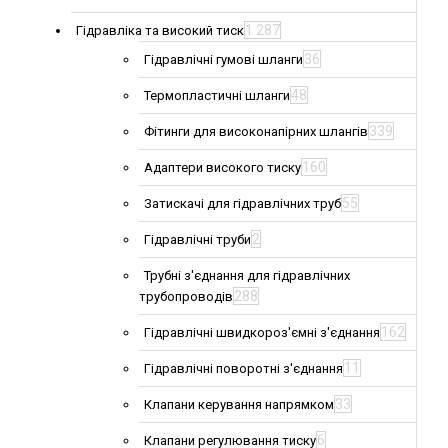
1 287
Гідравліка та високий тиск
36
Гідравлічні гумові шланги
48
Термопластичні шланги
339
Фітинги для високонапірних шлангів
160
Адаптери високого тиску
55
Затискачі для гідравлічних труб
2
Гідравлічні труби
Трубні з'єднання для гідравлічних
288
трубопроводів
162
Гідравлічні швидкороз'ємні з'єднання
11
Гідравлічні поворотні з'єднання
33
Клапани керування напрямком
6
Клапани регулювання тиску