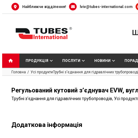
Skip
Найближче відділення!
lviv@tubes-international.com
to
content
Ш
ПРОДУКЦІЯ
ПОСЛУГИ
НОВИНИ
ПОРАД
Головна
Усі продукти
Трубні з'єднання для гідравлічних трубопровод
Регульований кутовий з’єднувач EVW, вугл
Трубні з'єднання для гідравлічних трубопроводів
,
Усі продукт
Додаткова інформація