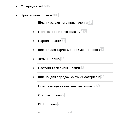
4 606
Усі продукти
708
Промислові шланги
45
Шланги загального призначення
189
Повітряні та водяні шланги
32
Парові шланги
43
Шланги для харчових продуктів і напоїв
18
Хімічні шланги
43
Нафтові та паливні шланги
23
Шланги для передачі сипучих матеріалів
69
Повітроводи та вентиляційні шланги
2
Стальні шланги
28
PTFE шланги