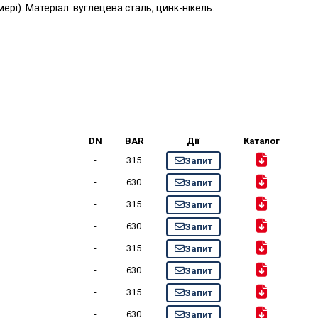
мері). Матеріал: вуглецева сталь, цинк-нікель.
DN
BAR
Дії
Каталог
-
315
Запит
-
630
Запит
-
315
Запит
-
630
Запит
-
315
Запит
-
630
Запит
-
315
Запит
-
630
Запит