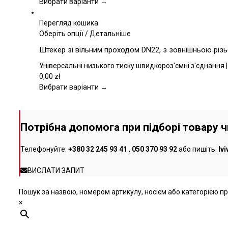
Параметри
Вибрати варіанти →
можна
вибрати
Перегляд кошика
на
Цей
Оберіть опції
/
Детальніше
сторінці
товар
Штекер зі вільним проходом DN22, з зовнішньою різь
товару
має
кілька
Універсальні низького тиску швидкороз'ємні з'єднання |
варіантів.
0,00
zł
Параметри
Вибрати варіанти →
можна
вибрати
на
Потрібна допомога при підборі товару 
сторінці
товару
Телефонуйте:
+380 32 245 93 41
,
050 370 93 92
або пишіть:
lv
ВИСЛАТИ ЗАПИТ
Пошук за назвою, номером артикулу, носієм або категорією про
×