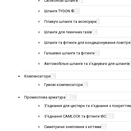
11
Силіконові шланги
26
Шланги TYGON ®
2
Плавучі шланги та аксесуари
14
Шланги для технічних газів
Шланги та фітинги для кондиціонування повітря
45
Гальмівні шланги та фітинги
Автомобільні шланги та з'єднувачі для шлангів
18
Компенсатори
18
Гумові компенсатори
1 338
Промислова арматура
З'єднання для цистерн та з'єднання з покриття
103
З'єднання CAMLOCK та фітинги IBC
91
Симетричні зчеплення з кігтями