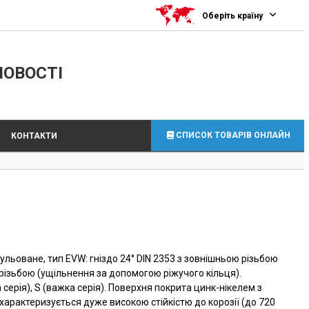
0
Оберіть країну
ЛОВОСТІ
СПИСОК ТОВАРІВ ОНЛАЙН
КОНТАКТИ
ульоване, тип EVW: гніздо 24° DIN 2353 з зовнішньою різьбою
різьбою (ущільнення за допомогою ріжучого кільця).
а серія), S (важка серія). Поверхня покрита цинк-нікелем з
арактеризується дуже високою стійкістю до корозії (до 720