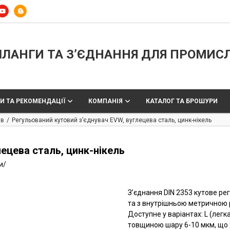
ЛАНГИ ТА З’ЄДНАННЯ ДЛЯ ПРОМИС
И ТА РЕКОМЕНДАЦІЇ
КОМПАНІЯ
КАТАЛОГ ТА БРОШУРИ
ів
Регульований кутовий з’єднувач EVW, вуглецева сталь, цинк-нікель
ецева сталь, цинк-нікель
и
/
З’єднання DIN 2353 кутове рег
та з внутрішньою метричною 
Доступне у варіантах: L (легк
товщиною шару 6-10 мкм, що х