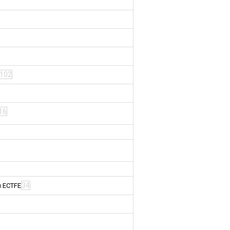
102
16
34
м ECTFE