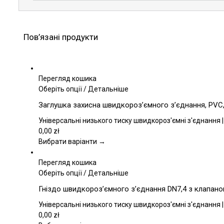
Пов’язані продукти
Перегляд кошика
Цей
Оберіть опції
/
Детальніше
товар
Заглушка захисна швидкороз’ємного з’єднання, PVC,
має
кілька
Універсальні низького тиску швидкороз'ємні з'єднання |
варіантів.
0,00
zł
Параметри
Вибрати варіанти →
можна
вибрати
Перегляд кошика
на
Цей
Оберіть опції
/
Детальніше
сторінці
товар
Гніздо швидкороз’ємного з’єднання DN7,4 з клапаном,
товару
має
кілька
Універсальні низького тиску швидкороз'ємні з'єднання |
варіантів.
0,00
zł