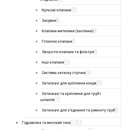
32
Кульові клапани
4
Засувки
4
Клапани-метелики (заслінки)
1
Гігієнічні клапани
8
Зворотні клапани та фільтри
10
Інші клапани
26
Система затиску стрічки
40
Затискачі для кріплення кінців
Затискачі та кріплення для труб і
11
шлангів
4
Затискачі для з'єднання та ремонту труб
1 287
Гідравліка та високий тиск