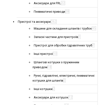
22
Аксесуари для FRL
38
Пневматичні приводи
262
Пристрої та аксесуари
45
Машини для складання шлангів і трубок
1
Запасні частини для пристроїв
7
Пристрої для обробки гідравлічних труб
10
Інші пристрої
Шлангові котушки з пружинним
18
приводом
Ручні, гідравлічні, електричні, пневматичні
2
котушки для шлангів
2
Інші котушки
12
Аксесуари для котушок