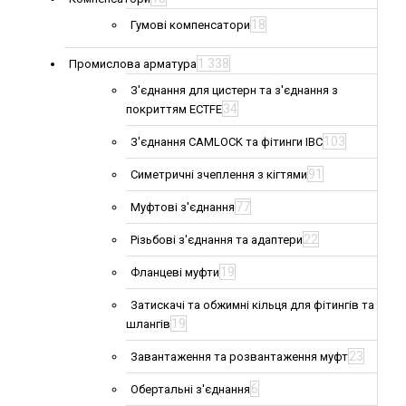
18
Гумові компенсатори
1 338
Промислова арматура
З'єднання для цистерн та з'єднання з
34
покриттям ECTFE
103
З'єднання CAMLOCK та фітинги IBC
91
Симетричні зчеплення з кігтями
77
Муфтові з'єднання
22
Різьбові з'єднання та адаптери
19
Фланцеві муфти
Затискачі та обжимні кільця для фітингів та
19
шлангів
23
Завантаження та розвантаження муфт
6
Обертальні з'єднання