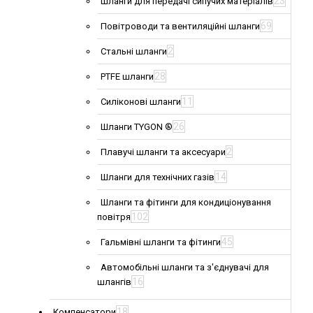
23
Шланги для передачі сипучих матеріалів
69
Повітроводи та вентиляційні шланги
2
Стальні шланги
28
PTFE шланги
11
Силіконові шланги
26
Шланги TYGON ®
2
Плавучі шланги та аксесуари
14
Шланги для технічних газів
Шланги та фітинги для кондиціонування
102
повітря
45
Гальмівні шланги та фітинги
Автомобільні шланги та з'єднувачі для
16
шлангів
18
Компенсатори