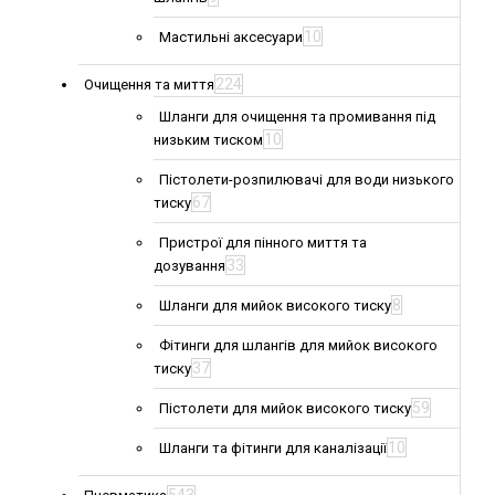
10
Мастильні аксесуари
224
Очищення та миття
Шланги для очищення та промивання під
10
низьким тиском
Пістолети-розпилювачі для води низького
67
тиску
Пристрої для пінного миття та
33
дозування
8
Шланги для мийок високого тиску
Фітинги для шлангів для мийок високого
37
тиску
59
Пістолети для мийок високого тиску
10
Шланги та фітинги для каналізації