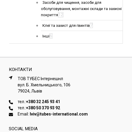
Засоби для чищення, засоби для
обслуговування, монтажні склади та захисні
12
покриття
7
Клеї та захист для гвинтів
6
Інші
КОНТАКТИ
ТОВ ТУБЕС Iнтернешнл
вул. Б. Хмельницького, 106
79024, Львiв
тел.:
+380 32 245 93 41
тел.:
+380 50 370 93 92
Email:
lviv@tubes-international.com
SOCIAL MEDIA