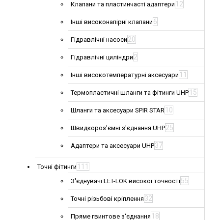
12
Клапани та пластинчасті адаптери
6
Інші високонапірні клапани
20
Гідравлічні насоси
2
Гідравлічні циліндри
11
Інші високотемпературні аксесуари
15
Термопластичні шланги та фітинги UHP
10
Шланги та аксесуари SPIR STAR
25
Швидкороз'ємні з'єднання UHP
37
Адаптери та аксесуари UHP
111
Точні фітинги
55
З'єднувачі LET-LOK високої точності
32
Точні різьбові кріплення
18
Пряме гвинтове з'єднання