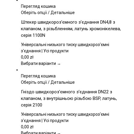
Перегляд кошика
Цей
Оберіть опції
/
Детальніше
товар
Штекер швидкороз’ємного з’єднання DN4,8 з
має
клапаном, з різьбленням, латунь хромонікелева,
кілька
серія 1100N
варіантів.
Параметри
Універсальні низького тиску швидкороз'ємні
можна
з'єднання | Усі продукти
вибрати
0,00
zł
на
Вибрати варіанти →
сторінці
товару
Перегляд кошика
Цей
Оберіть опції
/
Детальніше
товар
Гніздо швидкороз’ємного з’єднання DN22 з
має
клапаном, з внутрішньою різьбою BSP, латунь,
кілька
серія 2100
варіантів.
Параметри
Універсальні низького тиску швидкороз'ємні
можна
з'єднання | Усі продукти
вибрати
0,00
zł
на
Вибрати варіанти →