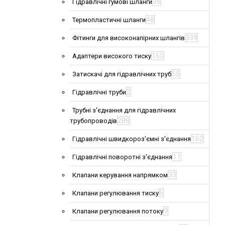
36
Гідравлічні гумові шланги
48
Термопластичні шланги
339
Фітинги для високонапірних шлангів
160
Адаптери високого тиску
55
Затискачі для гідравлічних труб
2
Гідравлічні труби
Трубні з'єднання для гідравлічних
288
трубопроводів
162
Гідравлічні швидкороз'ємні з'єднання
11
Гідравлічні поворотні з'єднання
33
Клапани керування напрямком
6
Клапани регулювання тиску
9
Клапани регулювання потоку