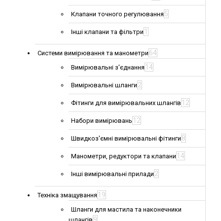
5
Клапани точного регулювання
1
Інші клапани та фільтри
64
Системи вимірювання та манометри
14
Вимірювальні з'єднання
2
Вимірювальні шланги
12
Фітинги для вимірювальних шлангів
12
Набори вимірювань
8
Швидкоз'ємні вимірювальні фітинги
14
Манометри, редуктори та клапани
2
Інші вимірювальні прилади
19
Техніка змащування
Шланги для мастила та наконечники
9
шлангів