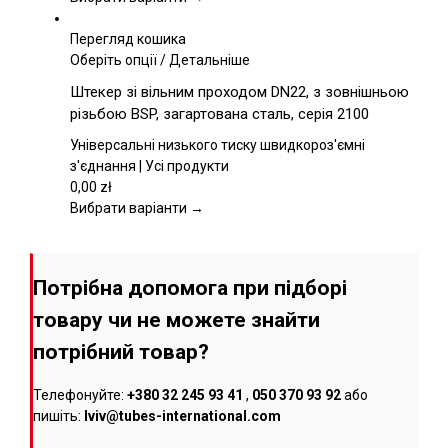
сторінці
товару
Перегляд кошика
Цей
Оберіть опції
/
Детальніше
товар
Штекер зі вільним проходом DN22, з зовнішньою
має
різьбою BSP, загартована сталь, серія 2100
кілька
варіантів.
Універсальні низького тиску швидкороз'ємні
Параметри
з'єднання | Усі продукти
можна
0,00
zł
вибрати
Вибрати варіанти →
на
сторінці
товару
Потрібна допомога при підборі
товару чи не можете знайти
потрібний товар?
Телефонуйте:
+380 32 245 93 41
,
050 370 93 92
або
пишіть:
lviv@tubes-international.com