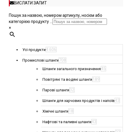
ВИСЛАТИ ЗАПИТ
Пошук за назвою, номером артикулу, носієм або
категорією продукту ...
×
4 606
Усі продукти
708
Промислові шланги
45
Шланги загального призначення
189
Повітряні та водяні шланги
32
Парові шланги
43
Шланги для харчових продуктів і напоїв
18
Хімічні шланги
43
Нафтові та паливні шланги