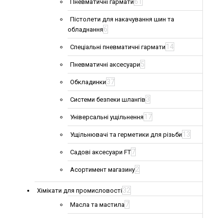
61
Пневматичні гармати
Пістолети для накачування шин та
6
обладнання
14
Спеціальні пневматичні гармати
5
Пневматичні аксесуари
37
Обкладинки
3
Системи безпеки шлангів
17
Універсальні ущільнення
13
Ущільнювачі та герметики для різьби
7
Садові аксесуари FT
2
Асортимент магазину
32
Хімікати для промисловості
7
Масла та мастила