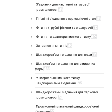
З'єднання для нафтової та газової
13
промисловості
43
Гігієнічні з'єднання з нержавіючої сталі
87
Фітинги (трубні фітинги та з'єднувачі)
152
Фітинги та адаптери низького тиску
10
Заповнення фітингів
85
Швидкороз'ємні з'єднання для води
Швидкоз'ємні з'єднання для ливарних
133
форм
Універсальні низького тиску
195
швидкороз'ємні з'єднання
Швидкороз'ємні з'єднання для харчової
21
промисловості
Промислові пластикові швидкороз'ємні
65
з'єднання