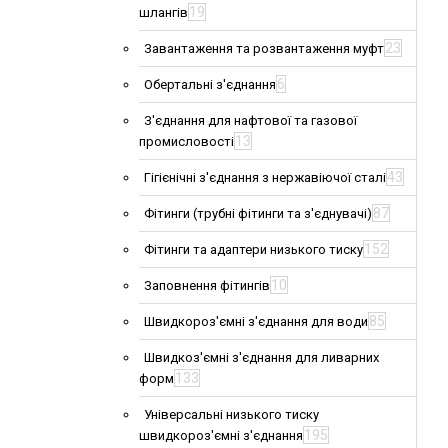
19
шлангів
23
Завантаження та розвантаження муфт
6
Обертальні з'єднання
З'єднання для нафтової та газової
13
промисловості
43
Гігієнічні з'єднання з нержавіючої сталі
87
Фітинги (трубні фітинги та з'єднувачі)
152
Фітинги та адаптери низького тиску
10
Заповнення фітингів
85
Швидкороз'ємні з'єднання для води
Швидкоз'ємні з'єднання для ливарних
133
форм
Універсальні низького тиску
195
швидкороз'ємні з'єднання