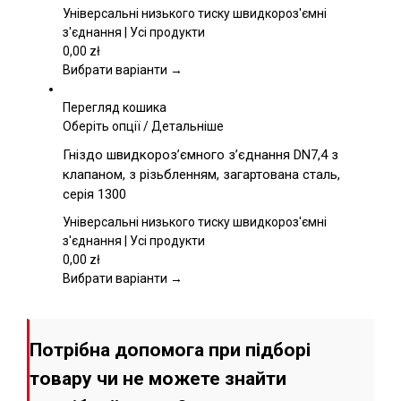
Параметри
Універсальні низького тиску швидкороз'ємні
можна
з'єднання | Усі продукти
вибрати
0,00
zł
на
Вибрати варіанти →
сторінці
товару
Перегляд кошика
Цей
Оберіть опції
/
Детальніше
товар
Гніздо швидкороз’ємного з’єднання DN7,4 з
має
клапаном, з різьбленням, загартована сталь,
кілька
серія 1300
варіантів.
Параметри
Універсальні низького тиску швидкороз'ємні
можна
з'єднання | Усі продукти
вибрати
0,00
zł
на
Вибрати варіанти →
сторінці
товару
Потрібна допомога при підборі
товару чи не можете знайти