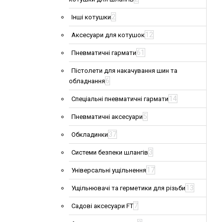
2
Інші котушки
12
Аксесуари для котушок
61
Пневматичні гармати
Пістолети для накачування шин та
6
обладнання
14
Спеціальні пневматичні гармати
5
Пневматичні аксесуари
37
Обкладинки
3
Системи безпеки шлангів
17
Універсальні ущільнення
13
Ущільнювачі та герметики для різьби
7
Садові аксесуари FT