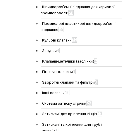
Швидкороз'ємні з'єднання для харчової
21
промисловості
Промислові пластикові швидкороз'ємні
65
з'єднання
32
Кульові клапани
4
Засувки
4
Клапани-метелики (заслінки)
1
Гігієнічні клапани
8
Зворотні клапани та фільтри
10
Інші клапани
26
Система затиску стрічки
40
Затискачі для кріплення кінців
Затискачі та кріплення для труб і
11
шлангів