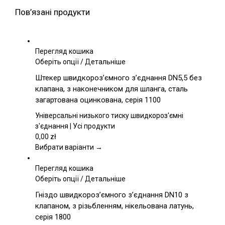
Пов’язані продукти
Перегляд кошика
Цей
Оберіть опції
/
Детальніше
товар
Штекер швидкороз’ємного з’єднання DN5,5 без
має
клапана, з наконечником для шланга, сталь
кілька
загартована оцинкована, серія 1100
варіантів.
Параметри
Універсальні низького тиску швидкороз'ємні
можна
з'єднання | Усі продукти
вибрати
0,00
zł
на
Вибрати варіанти →
сторінці
товару
Перегляд кошика
Цей
Оберіть опції
/
Детальніше
товар
Гніздо швидкороз’ємного з’єднання DN10 з
має
клапаном, з різьбленням, нікельована латунь,
кілька
серія 1800
варіантів.