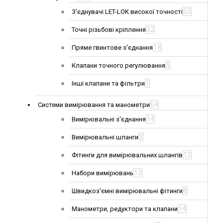
55
З'єднувачі LET-LOK високої точності
32
Точні різьбові кріплення
18
Пряме гвинтове з'єднання
5
Клапани точного регулювання
1
Інші клапани та фільтри
64
Системи вимірювання та манометри
14
Вимірювальні з'єднання
2
Вимірювальні шланги
12
Фітинги для вимірювальних шлангів
12
Набори вимірювань
8
Швидкоз'ємні вимірювальні фітинги
14
Манометри, редуктори та клапани