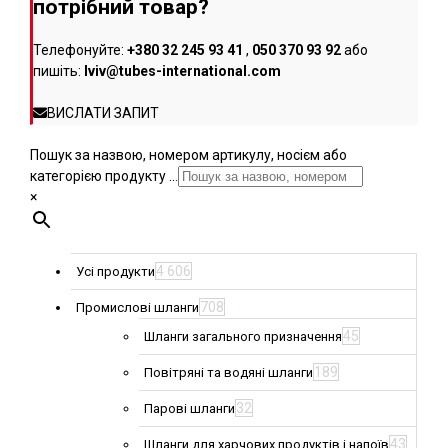
потрібний товар?
Телефонуйте:
+380 32 245 93 41
,
050 370 93 92
або
пишіть:
lviv@tubes-international.com
ВИСЛАТИ ЗАПИТ
Пошук за назвою, номером артикулу, носієм або
категорією продукту ...
×
4 606
Усі продукти
708
Промислові шланги
45
Шланги загального призначення
189
Повітряні та водяні шланги
32
Парові шланги
43
Шланги для харчових продуктів і напоїв