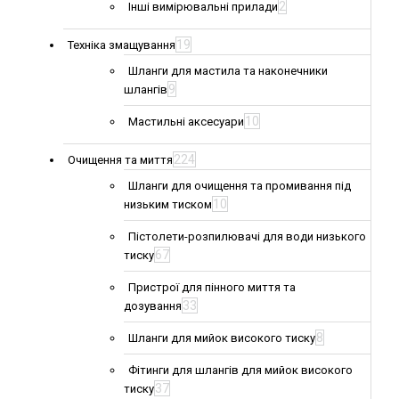
2
Інші вимірювальні прилади
19
Техніка змащування
Шланги для мастила та наконечники
9
шлангів
10
Мастильні аксесуари
224
Очищення та миття
Шланги для очищення та промивання під
10
низьким тиском
Пістолети-розпилювачі для води низького
67
тиску
Пристрої для пінного миття та
33
дозування
8
Шланги для мийок високого тиску
Фітинги для шлангів для мийок високого
37
тиску