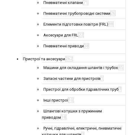
71
Пневматичні клапани
26
Пневматичні трубопровідні системи
88
Елементи підготовки повітря (FRL)
22
Аксесуари для FRL
38
Пневматичні приводи
262
Пристрої та аксесуари
45
Машини для складання шлангів і трубок
1
Запасні частини для пристроїв
7
Пристрої для обробки гідравлічних труб
10
Інші пристрої
Шлангові котушки з пружинним
18
приводом
Ручні, гідравлічні, електричні, пневматичні
2
котушки для шлангів