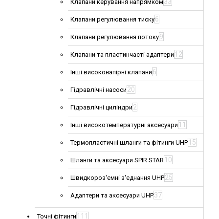
33
Клапани керування напрямком
6
Клапани регулювання тиску
9
Клапани регулювання потоку
12
Клапани та пластинчасті адаптери
6
Інші високонапірні клапани
20
Гідравлічні насоси
2
Гідравлічні циліндри
11
Інші високотемпературні аксесуари
15
Термопластичні шланги та фітинги UHP
10
Шланги та аксесуари SPIR STAR
25
Швидкороз'ємні з'єднання UHP
37
Адаптери та аксесуари UHP
111
Точні фітинги