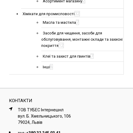
2
Асортимент магазину
32
Хімікати для промисловості
7
Масла та мастила
Засоби для чищення, засоби для
обслуговування, монтажні склади та захисні
12
покриття
7
Клеї та захист для гвинтів
6
Інші
КОНТАКТИ
ТОВ ТУБЕС Iнтернешнл
вул. Б. Хмельницького, 106
79024, Львiв