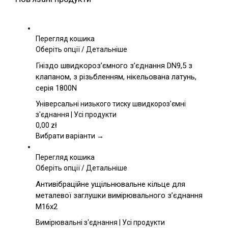
Перегляд кошика
Цей
Оберіть опції
/
Детальніше
товар
Гніздо швидкороз’ємного з’єднання DN9,5 з
має
клапаном, з різьбленням, нікельована латунь,
кілька
серія 1800N
варіантів.
Параметри
Універсальні низького тиску швидкороз'ємні
можна
з'єднання | Усі продукти
вибрати
0,00
zł
на
Вибрати варіанти →
сторінці
товару
Перегляд кошика
Цей
Оберіть опції
/
Детальніше
товар
Антивібраційне ущільнювальне кільце для
має
металевої заглушки вимірювального з’єднання
кілька
M16x2
варіантів.
Параметри
Вимірювальні з'єднання | Усі продукти