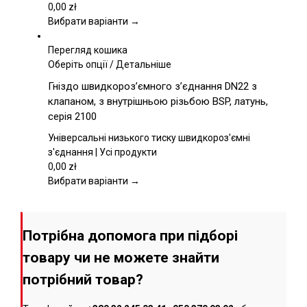
можна
0,00
zł
вибрати
Вибрати варіанти →
на
сторінці
Перегляд кошика
товару
Цей
Оберіть опції
/
Детальніше
товар
Гніздо швидкороз’ємного з’єднання DN22 з
має
клапаном, з внутрішньою різьбою BSP, латунь,
кілька
серія 2100
варіантів.
Параметри
Універсальні низького тиску швидкороз'ємні
можна
з'єднання | Усі продукти
вибрати
0,00
zł
на
Вибрати варіанти →
сторінці
товару
Потрібна допомога при підборі
товару чи не можете знайти
потрібний товар?