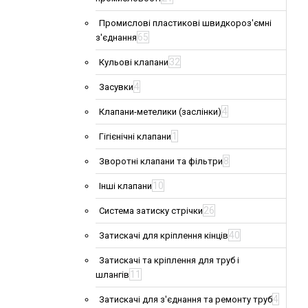
Промислові пластикові швидкороз'ємні
65
з'єднання
32
Кульові клапани
4
Засувки
4
Клапани-метелики (заслінки)
1
Гігієнічні клапани
8
Зворотні клапани та фільтри
10
Інші клапани
26
Система затиску стрічки
40
Затискачі для кріплення кінців
Затискачі та кріплення для труб і
11
шлангів
4
Затискачі для з'єднання та ремонту труб