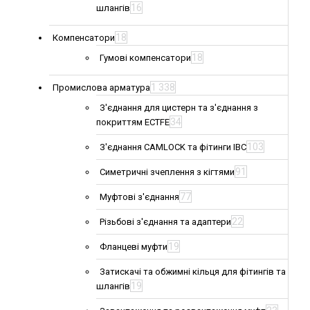
16
шлангів
18
Компенсатори
18
Гумові компенсатори
1 338
Промислова арматура
З'єднання для цистерн та з'єднання з
34
покриттям ECTFE
103
З'єднання CAMLOCK та фітинги IBC
91
Симетричні зчеплення з кігтями
77
Муфтові з'єднання
22
Різьбові з'єднання та адаптери
19
Фланцеві муфти
Затискачі та обжимні кільця для фітингів та
19
шлангів