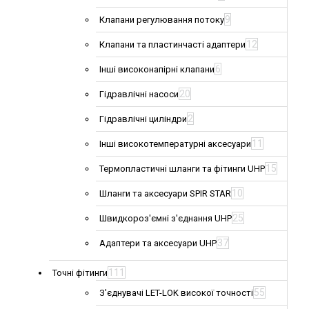
9
Клапани регулювання потоку
12
Клапани та пластинчасті адаптери
6
Інші високонапірні клапани
20
Гідравлічні насоси
2
Гідравлічні циліндри
11
Інші високотемпературні аксесуари
15
Термопластичні шланги та фітинги UHP
10
Шланги та аксесуари SPIR STAR
25
Швидкороз'ємні з'єднання UHP
37
Адаптери та аксесуари UHP
111
Точні фітинги
55
З'єднувачі LET-LOK високої точності