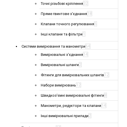
32
Точні різьбові кріплення
18
Пряме гвинтове з'єднання
5
Клапани точного регулювання
1
Інші клапани та фільтри
64
Системи вимірювання та манометри
14
Вимірювальні з'єднання
2
Вимірювальні шланги
12
Фітинги для вимірювальних шлангів
12
Набори вимірювань
8
Швидкоз'ємні вимірювальні фітинги
14
Манометри, редуктори та клапани
2
Інші вимірювальні прилади