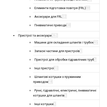
88
Елементи підготовки повітря (FRL)
22
Аксесуари для FRL
38
Пневматичні приводи
262
Пристрої та аксесуари
45
Машини для складання шлангів і трубок
1
Запасні частини для пристроїв
7
Пристрої для обробки гідравлічних труб
10
Інші пристрої
Шлангові котушки з пружинним
18
приводом
Ручні, гідравлічні, електричні, пневматичні
2
котушки для шлангів
2
Інші котушки