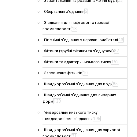
23
Завантаження та розвантаження муфт
6
Обертальні з'єднання
З'єднання для нафтової та газової
13
промисловості
43
Гігієнічні з'єднання з нержавіючої сталі
87
Фітинги (трубні фітинги та з'єднувачі)
152
Фітинги та адаптери низького тиску
10
Заповнення фітингів
85
Швидкороз'ємні з'єднання для води
Швидкоз'ємні з'єднання для ливарних
133
форм
Універсальні низького тиску
195
швидкороз'ємні з'єднання
Швидкороз'ємні з'єднання для харчової
21
промисловості