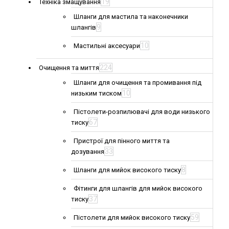
19
Техніка змащування
Шланги для мастила та наконечники
9
шлангів
10
Мастильні аксесуари
224
Очищення та миття
Шланги для очищення та промивання під
10
низьким тиском
Пістолети-розпилювачі для води низького
67
тиску
Пристрої для пінного миття та
33
дозування
8
Шланги для мийок високого тиску
Фітинги для шлангів для мийок високого
37
тиску
59
Пістолети для мийок високого тиску