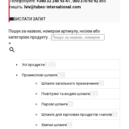
Телефонуйте:
+380 32 245 93 41
,
050 370 93 92
або
пишіть:
lviv@tubes-international.com
ВИСЛАТИ ЗАПИТ
Пошук за назвою, номером артикулу, носієм або
категорією продукту ...
×
4 606
Усі продукти
708
Промислові шланги
45
Шланги загального призначення
189
Повітряні та водяні шланги
32
Парові шланги
43
Шланги для харчових продуктів і напоїв
18
Хімічні шланги