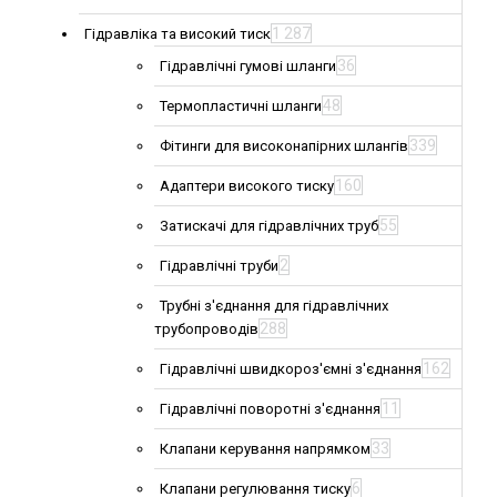
1 287
Гідравліка та високий тиск
36
Гідравлічні гумові шланги
48
Термопластичні шланги
339
Фітинги для високонапірних шлангів
160
Адаптери високого тиску
55
Затискачі для гідравлічних труб
2
Гідравлічні труби
Трубні з'єднання для гідравлічних
288
трубопроводів
162
Гідравлічні швидкороз'ємні з'єднання
11
Гідравлічні поворотні з'єднання
33
Клапани керування напрямком
6
Клапани регулювання тиску