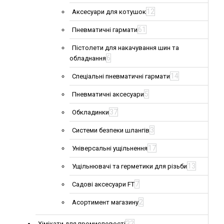
12
Аксесуари для котушок
61
Пневматичні гармати
Пістолети для накачування шин та
6
обладнання
14
Спеціальні пневматичні гармати
5
Пневматичні аксесуари
37
Обкладинки
3
Системи безпеки шлангів
17
Універсальні ущільнення
13
Ущільнювачі та герметики для різьби
7
Садові аксесуари FT
2
Асортимент магазину
32
Хімікати для промисловості